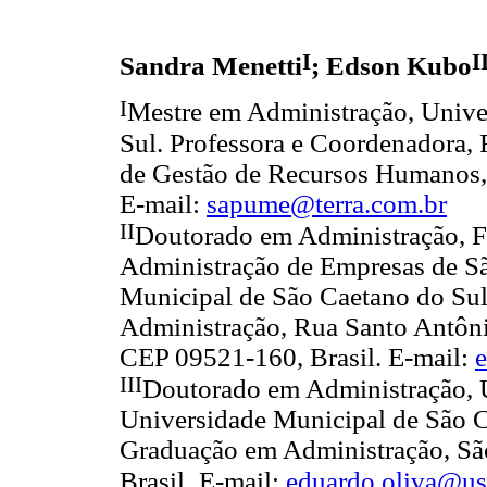
I
I
Sandra Menetti
; Edson Kubo
I
Mestre em Administração, Unive
Sul. Professora e Coordenadora,
de Gestão de Recursos Humanos,
E-mail:
sapume@terra.com.br
I
I
Doutorado em Administração, F
Administração de Empresas de Sã
Municipal de São Caetano do Su
Administração, Rua Santo Antôni
CEP 09521-160, Brasil. E-mail:
I
II
Doutorado em Administração, U
Universidade Municipal de São C
Graduação em Administração, Sã
Brasil.
E-mail:
eduardo.oliva@us