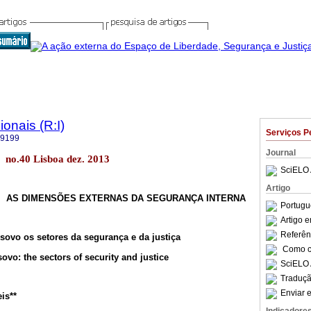
onais (R:I)
Serviços P
-9199
Journal
s no.40 Lisboa dez. 2013
SciELO 
Artigo
AS DIMENSÕES EXTERNAS DA SEGURANÇA INTERNA
Portugu
Artigo 
Referên
ovo os setores da segurança e da justiça
Como ci
vo: the sectors of security and justice
SciELO 
Traduçã
Enviar e
eis**