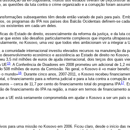
dissolução da ex-Jugoslávia, muitos dos estados tiveram de (re)construir as
 as questões da luta contra o crime organizado e a corrupção foram assumi
ransformações subsequentes têm desde então variado de país para país. Embo
dos, os programas do IPA nos países dos Balcãs Ocidentais definem-se cada
cos existentes em cada um deles.
icas do Estado de direito, essencialmente da reforma da justiça, e da luta c
ar que estes são desafios particularmente complexos que importa ultrapass
cularmente, no Kosovo, uma vez que todos eles ambicionam vir a integrar a 
, a comunidade internacional investiu elevados recursos na manutenção da p
 no desenvolvimento económico e assistência ao Estado de direito no Kosovo.
eu 3,5 mil milhões de euros de ajuda internacional, dois terços dos quais v
15
a UE
. A Conferência de Doadores em 2008 prometeu um adicional de 1,2 mi
ndo 508 milhões de euros da Comissão. No geral, o Kosovo é «o maior benefic
16
o o mundo»
. Durante cinco anos, 2007-2011, o Kosovo recebeu financiamen
al, o financiamento para a reforma judicial e para a luta contra a corrupção 
17
euros – cerca de 11,7 por cento do financiamento total do programa IPA
. E
ção de financiamento do IPA na região, a maior em termos de financiamento a
ue a UE está seriamente comprometida em ajudar o Kosovo a ser um país se
vos para uma missão no Kosovo em 2006. Ficou claro, desde o início das n