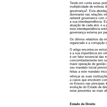
Tendo em conta estas prob
multiplicidade de esferas
1
governança
. Esta aborda
dominante nas relações in
network governance
com v
a sua interdependência. Es
atuação de cada ator, e a p
esta interdependência entre
governança externa por p
Os últimos relatórios da 
organizado e a corrupção c
O artigo encontra-se estr
e a sua importância em si
é um fator essencial das e
concomitantemente tem se
maior operação de gestão 
seu mandato inicial previ
feitas a este mandato inici
reforçar as suas instituiç
a casos que envolvem corr
no Kosovo nas principais á
evolução do Estado de dire
estar presentes ao mais al
Estado de Direito