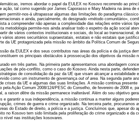
lemáticas, iremos abordar o papel da EULEX no Kosovo recorrendo ao princí
 de ação, tal como sugerido por James Caporasso e Mary Madeira na área de 
gem permitir-nos-á ultrapassar algumas das limitações do paradigma clássico 
ternacionais e ainda, parcialmente, do designado «método comunitário», co
ista a compreender não apenas a complexidade das relações entre vários ti
ta metodologia permite-nos ainda analisar todo o espetro da ação social ate
artir de vários contextos institucionais e sociais, do local ao transnacional, 
 vários atores securitários supraestatais, estatais e não estatais que justif
arte da UE protagonizada pela missão no âmbito da Política Comum de Segu
missão da EULEX e dos seus contributos nas áreas da polícia e da justiça d
onstituem os principais obstáculos à prossecução dos objetivos da missão n
uturado em três partes. Na primeira parte apresentamos uma abordagem concep
tuações de pós-conflito, como o caso do Kosovo. Ainda nesta parte, defendem
stratégias de consolidação da paz da UE que visam alcançar a estabilidade 
rvido como um instrumento de governança
out of area.
Na segunda parte a
de crises da UE e algumas das suas limitações. A missão continua present
sto pela Ação Comum 2008/124/PESC do Conselho, de fevereiro de 2008 e, pa
al, a
raison dêtre
da missão permanece inalterável. Além do seu objetivo gera
ões e garantir a sua independência, a missão continua a manter alguns podere
upção, crimes de guerra e crime organizado. Na terceira parte, procuramos 
reas do Estado de direito, a polícia e a justiça. Concluímos que, apesar do ap
ito no Kosovo tem sido limitada pela proliferação do crime organizado e da 
to nível nas instituições kosovares.