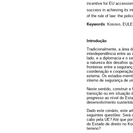
incentive for EU accession.
success in achieving its i
of the rule of law: the poli
Keywords
: Kosovo, EULEX,
Introdução
Tradicionalmente, a área 
interdependência entre as 
lado, e a diplomacia e o se
a natureza dos desafios qu
fronteiras entre a seguran
coordenação e cooperação 
externa. Os estados-memb
interno de segurança de u
Neste sentido, construir e
transição ou em situação 
progresso ao nível do Est
desenvolvimento sustentáv
Dado este cenário, este a
seguintes questões: Será 
cabo pela UE? Até que pon
do Estado de direito no K
terreno?