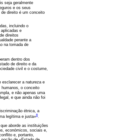
is seja geralmente
eguros e os seus
 de direito é um conceito
das, incluindo o
 aplicadas e
e direitos
ualdade perante a
ção na tomada de
peram dentro dos
tado de direito e da
ciedade civil e o costume,
e esclarecer a natureza e
os humanos, o conceito
 ampla, e não apenas uma
egal, e que ainda não foi
iscriminação étnica, a
8
ma legítima e justa»
.
que aborde as instituições
os, económicos, sociais e,
nflito e, portanto,
a noção de «Estado de