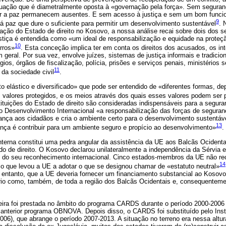
ituação que é diametralmente oposta à «governação pela força». Sem seguran
ar a paz permanecem ausentes. E sem acesso à justiça e sem um bom funcio
9
há paz que dure o suficiente para permitir um desenvolvimento sustentável
. 
iação do Estado de direito no Kosovo, a nossa análise recai sobre dois dos seu
ustiça é entendida como «um ideal de responsabilização e equidade na proteçã
10
rros»
. Esta conceção implica ter em conta os direitos dos acusados, os in
geral. Por sua vez, envolve juízes, sistemas de justiça informais e tradicion
ígios, órgãos de fiscalização, polícia, prisões e serviços penais, ministérios s
11
da sociedade civil
.
 elástico e diversificado» que pode ser entendido de «diferentes formas, de
valores protegidos, e os meios através dos quais esses valores podem ser 
tituições do Estado de direito são consideradas indispensáveis para a segura
 Desenvolvimento Internacional «a responsabilização das forças de seguranç
rança aos cidadãos e cria o ambiente certo para o desenvolvimento sustentáve
13
ança é contribuir para um ambiente seguro e propício ao desenvolvimento»
.
nterna constitui uma pedra angular da assistência da UE aos Balcãs Ocidenta
o de direito. O Kosovo declarou unilateralmente a independência da Sérvia 
o do seu reconhecimento internacional. Cinco estados-membros da UE não r
14
o que levou a UE a adotar o que se designou chamar de «estatuto neutral»
ntanto, que a UE deveria fornecer um financiamento substancial ao Kosovo 
itório como, também, de toda a região dos Balcãs Ocidentais e, consequente
ceira foi prestada no âmbito do programa CARDS durante o período 2000-200
o anterior programa OBNOVA. Depois disso, o CARDS foi substituído pelo In
06), que abrange o período 2007-2013. A situação no terreno era nessa altura