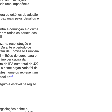
 suas instituições
ndo uma importância
ra os critérios de adesão
 vez mais pelos desafios e
ontra a corrupção e o crime
ar em todos os países dos
UE.
az, na reconstrução e
 Durante o período de
ieram da Comissão Europeia
l milhões de euros para o
iário
per capita
da
to do IPA num total de 422
e o crime organizado foi de
stes números representam
18
bsoluto
.
guro e estável na região
egociações sobre a