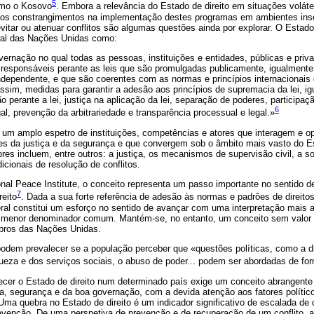
5
omo o Kosovo
. Embora a relevância do Estado de direito em situações voláte
 e os constrangimentos na implementação destes programas em ambientes ins
evitar ou atenuar conflitos são algumas questões ainda por explorar. O Estado
eral das Nações Unidas como:
vernação no qual todas as pessoas, instituições e entidades, públicas e priva
 responsáveis perante as leis que são promulgadas publicamente, igualmente
ndependente, e que são coerentes com as normas e princípios internacionais d
sim, medidas para garantir a adesão aos princípios de supremacia da lei, ig
ão perante a lei, justiça na aplicação da lei, separação de poderes, participa
6
al, prevenção da arbitrariedade e transparência processual e legal.»
um amplo espetro de instituições, competências e atores que interagem e o
es da justiça e da segurança e que convergem sob o âmbito mais vasto do Es
es incluem, entre outros: a justiça, os mecanismos de supervisão civil, a so
cionais de resolução de conflitos.
nal Peace Institute, o conceito representa um passo importante no sentido d
7
reito
. Dada a sua forte referência de adesão às normas e padrões de direit
geral constitui um esforço no sentido de avançar com uma interpretação mais
 o menor denominador comum. Mantém-se, no entanto, um conceito sem valor l
bros das Nações Unidas.
podem prevalecer se a população perceber que «questões políticas, como a d
iqueza e dos serviços sociais, o abuso de poder... podem ser abordadas de for
ecer o Estado de direito num determinado país exige um conceito abrangente 
iça, segurança e da boa governação, com a devida atenção aos fatores polític
ma quebra no Estado de direito é um indicador significativo de escalada de co
evenção. De uma perspetiva de prevenção e de recuperação de um conflito, 