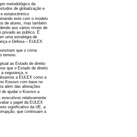
pio metodológico da
estudos de globalização e
e estatocêntrico
mbinando este com o modelo
pos de atores, mas também
ndendo aos vários níveis de
do privado ao público. É
icam uma estratégia de
rança e Defesa – EULEX.
emonstram que o crime
o terreno.
tual ao Estado de direito
os que o Estado de direito
e a segurança, e
nalisamos a EULEX como a
e no Kosovo com base no
ra além das alterações
l de ajudar o Kosovo a
s executivos relativamente
avaliar o papel da EULEX
oio significativo da UE, a
corrupção, que continuam a