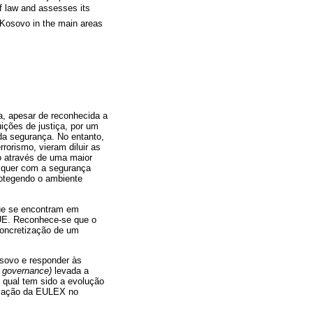
of law and assesses its
f Kosovo in the main areas
a, apesar de reconhecida a
uições de justiça, por um
 da segurança. No entanto,
rorismo, vieram diluir as
to através de uma maior
, quer com a segurança
otegendo o ambiente
 que se encontram em
 UE. Reconhece-se que o
concretização de um
osovo e responder às
l governance)
levada a
 qual tem sido a evolução
 à ação da EULEX no