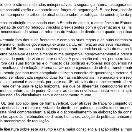
de direito são consideradas indispensáveis à segurança interna, assegurando 
2
 a responsabilização e o controlo das forças de segurança
. É, por isso, possí
u um componente crítico do atual debate sobre estratégias de construção da 
cipal instituição relacionada com o Estado de direito, a assistência ao Estad
estão de conflito reforçou vínculos preexistentes com a governação e as ins
 a necessidade de situar as reformas do Estado de direito num quadro analític
ernado fora das suas fronteiras e como as suas regras e as suas normas 
ermina o modo de governança externa da UE em relação aos seus vizinhos.
es da UE fora das suas fronteiras podem ser entendidas através da sua polít
externa baseia-se essencialmente numa perspetiva intergovernamental e preo
opeia do ponto de vista de ator unitário. A governação externa, por outro lado
 fora das suas fronteiras e o impacto das políticas europeias nos governos n
resultados da relação externa da UE como «geradora de efeitos transformat
 sendo por isso mais apropriado utilizar o conceito de governança externa 
udo, ser observada segundo duas formas institucionais: hierárquica e em red
ão institucional e «vertical» por parte da UE, através do estabelecimento de
 rede define uma relação horizontal, em que os diferentes interlocutores ma
imetrias informais de poder. Ou seja, as partes envolvidas nesta «constela
ções não são vinculativas sem o consentimento mútuo.
 UE tem apoiado, quer de forma vertical, quer através de trabalho conjunto c
estinadas a reforçar o Estado de direito nos países suscetíveis de, ou em 
 este nível compreendem: a ajuda e o aconselhamento na elaboração da const
a lei, apoio às instituições de direitos humanos; adoção de políticas anticorru
de mecanismos de regulação.
de literatura sobre este assunto e uma maior consciencialização sobre a imp