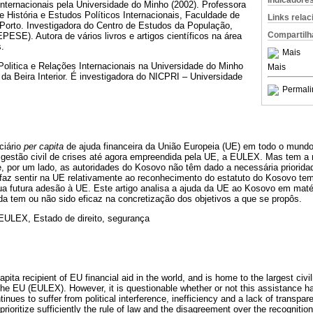
Indicadore
nternacionais pela Universidade do Minho (2002). Professora
e História e Estudos Políticos Internacionais, Faculdade de
Links rela
 Porto. Investigadora do Centro de Estudos da População,
Compartilh
SE). Autora de vários livros e artigos científicos na área
s.
Mais
olitica e Relações Internacionais na Universidade do Minho
Mais
da Beira Interior. É investigadora do NICPRI – Universidade
Permali
ciário
per capita
de ajuda financeira da União Europeia (UE) em todo o mun
 gestão civil de crises até agora empreendida pela UE, a EULEX. Mas tem a
, por um lado, as autoridades do Kosovo não têm dado a necessária prioridad
faz sentir na UE relativamente ao reconhecimento do estatuto do Kosovo tem 
sua futura adesão à UE. Este artigo analisa a ajuda da UE ao Kosovo em matér
uda tem ou não sido eficaz na concretização dos objetivos a que se propôs.
EULEX, Estado de direito, segurança
apita recipient of EU financial aid in the world, and is home to the largest ci
he EU (EULEX). However, it is questionable whether or not this assistance ha
ntinues to suffer from political interference, inefficiency and a lack of trans
prioritize sufficiently the rule of law and the disagreement over the recogniti