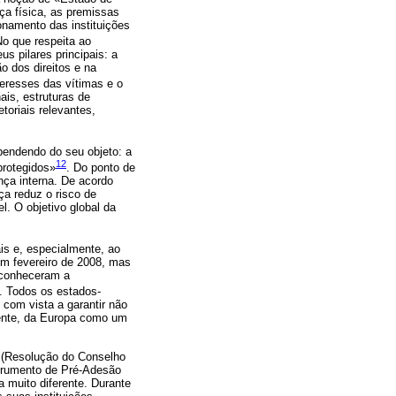
ça física, as premissas
namento das instituições
No que respeita ao
s pilares principais: a
o dos direitos e na
teresses das vítimas e o
ais, estruturas de
etoriais relevantes,
pendendo do seu objeto: a
12
protegidos»
. Do ponto de
nça interna. De acordo
a reduz o risco de
l. O objetivo global da
is e, especialmente, ao
em fevereiro de 2008, mas
econheceram a
. Todos os estados-
com vista a garantir não
mente, da Europa como um
6 (Resolução do Conselho
strumento de Pré-Adesão
 muito diferente. Durante