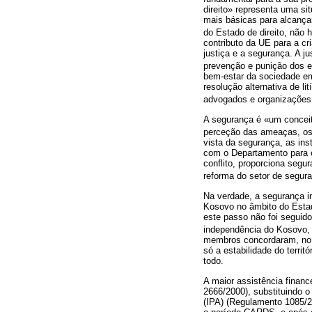
direito» representa uma s
mais básicas para alcanç
do Estado de direito, não 
contributo da UE para a cr
justiça e a segurança. A j
prevenção e punição dos e
bem-estar da sociedade em 
resolução alternativa de lit
advogados e organizações 
A segurança é «um conceito
perceção das ameaças, os 
vista da segurança, as ins
com o Departamento para o
conflito, proporciona segu
reforma do setor de segur
Na verdade, a segurança i
Kosovo no âmbito do Estad
este passo não foi seguid
independência do Kosovo, 
membros concordaram, no e
só a estabilidade do terr
todo.
A maior assistência finan
2666/2000), substituindo 
(IPA) (Regulamento 1085/20