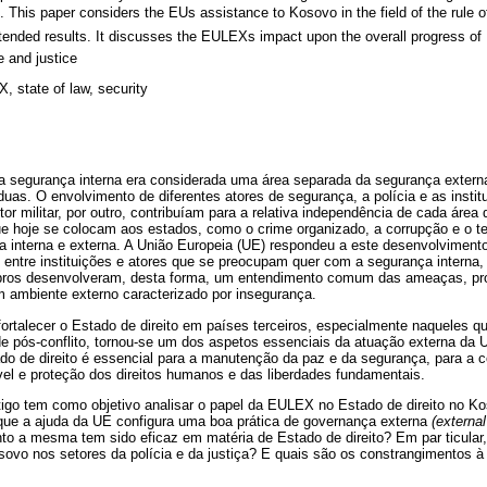
 This paper considers the EUs assistance to Kosovo in the field of the rule 
ntended results. It discusses the EULEXs impact upon the overall progress o
ce and justice
 state of law, security
da segurança interna era considerada uma área separada da segurança extern
duas. O envolvimento de diferentes atores de segurança, a polícia e as instit
tor militar, por outro, contribuíam para a relativa independência de cada área
e hoje se colocam aos estados, como o crime organizado, a corrupção e o ter
ça interna e externa. A União Europeia (UE) respondeu a este desenvolvimen
entre instituições e atores que se preocupam quer com a segurança interna
ros desenvolveram, desta forma, um entendimento comum das ameaças, pr
m ambiente externo caracterizado por insegurança.
 fortalecer o Estado de direito em países terceiros, especialmente naqueles
de pós-conflito, tornou-se um dos aspetos essenciais da atuação externa da
ado de direito é essencial para a manutenção da paz e da segurança, para a 
el e proteção dos direitos humanos e das liberdades fundamentais.
rtigo tem como objetivo analisar o papel da EULEX no Estado de direito no K
que a ajuda da UE configura uma boa prática de governança externa
(externa
to a mesma tem sido eficaz em matéria de Estado de direito? Em par ticular,
osovo nos setores da polícia e da justiça? E quais são os constrangimentos