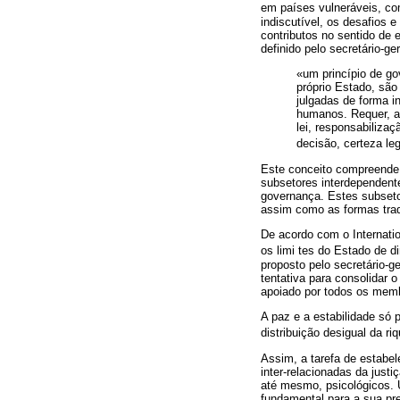
em países vulneráveis, c
indiscutível, os desafios
contributos no sentido de 
definido pelo secretário-g
«um princípio de go
próprio Estado, são
julgadas de forma i
humanos. Requer, as
lei, responsabilizaç
decisão, certeza leg
Este conceito compreende 
subsetores interdependent
governança. Estes subsetor
assim como as formas tradi
De acordo com o Internatio
os limi tes do Estado de di
proposto pelo secretário-
tentativa para consolidar
apoiado por todos os mem
A paz e a estabilidade só 
distribuição desigual da r
Assim, a tarefa de estabel
inter-relacionadas da just
até mesmo, psicológicos. U
fundamental para a sua pr