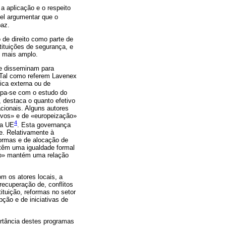
a aplicação e o respeito
vel argumentar que o
paz.
o de direito como parte de
tituições de segurança, e
o mais amplo.
se disseminam para
 Tal como referem Lavenex
ica externa ou de
cupa-se com o estudo do
, destaca o quanto efetivo
acionais. Alguns autores
ivos» e de «europeização»
4
da UE
. Esta governança
e. Relativamente à
 normas e de alocação de
ntêm uma igualdade formal
ção» mantém uma relação
om os atores locais, a
recuperação de, conflitos
ituição, reformas no setor
pção e de iniciativas de
ortância destes programas