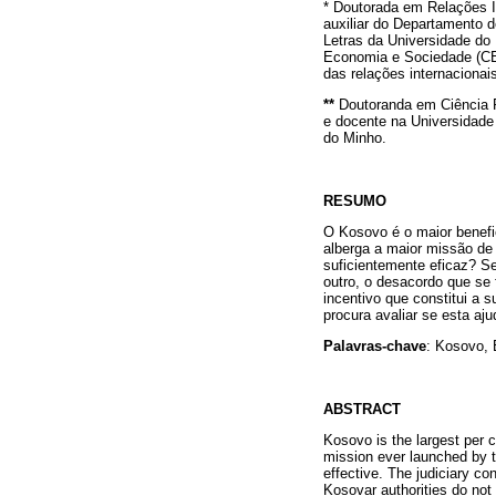
* Doutorada em Relações I
auxiliar do Departamento d
Letras da Universidade do
Economia e Sociedade (CEPE
das relações internacionai
**
Doutoranda em Ciência P
e docente na Universidade 
do Minho.
RESUMO
O Kosovo é o maior benefi
alberga a maior missão de
suficientemente eficaz? Se
outro, o desacordo que se 
incentivo que constitui a 
procura avaliar se esta aj
Palavras-chave
: Kosovo, 
ABSTRACT
Kosovo is the largest per c
mission ever launched by t
effective. The judiciary co
Kosovar authorities do not 