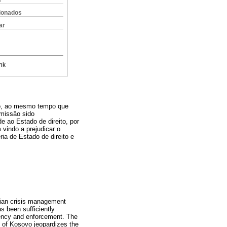
s
cionados
ar
nk
do, ao mesmo tempo que
 missão sido
e ao Estado de direito, por
vindo a prejudicar o
ia de Estado de direito e
vilian crisis management
s been sufficiently
parency and enforcement. The
on of Kosovo jeopardizes the