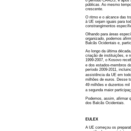
o período CARDS, e após a 
públicas. Ao mesmo tempo,
crescente.
O ritmo e o alcance das t
à UE sejam iguais para to
constrangimentos específi
Olhando para áreas específ
organizado, podemos afirm
Balcãs Ocidentais e, parti
Ao longo da última década
criação de instituições, e
1999-2007, o Kosovo receb
e dos estados-membros d
período 2009-2011, inclui
assistência da UE em tod
milhões de euros. Desse tot
49 milhões e duzentos mil 
a segunda maior participa
Podemos, assim, afirmar q
dos Balcãs Ocidentais.
EULEX
A UE começou os preparati