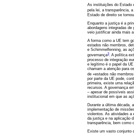
As instituições do Estado 
pela lei, a transparência,
Estado de direito se torno
Enquanto a justiça é a prin
abordagens integradas de g
veio justificar ainda mais
A forma como a UE tem gov
estados não membros, det
e Schimmelfenning, as açõ
3
governança
. A política 
processo de integração eur
e legítimo é o papel da UE
chamam a atenção para os 
de «estados não membros»,
por parte da UE pode, cont
primeira, existe uma relaç
recursos. A governança em
– apesar de possíveis ass
institucional em que as a
Durante a última década, a
implementação de missões d
violentos. As atividades a
da justiça e na aplicação d
transparência, bem como 
Existe um vasto conjunto 