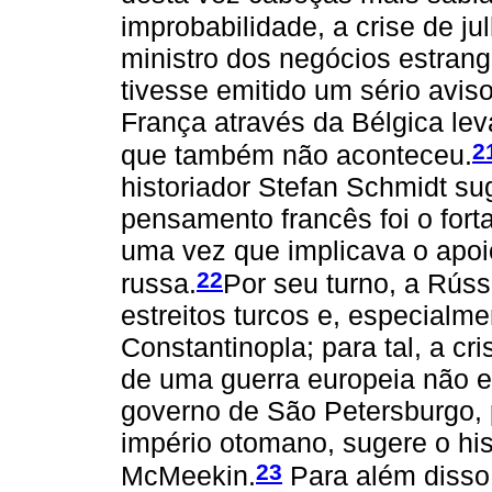
improbabilidade, a crise de ju
ministro dos negócios estrang
tivesse emitido um sério avi
França através da Bélgica lev
2
que também não aconteceu.
historiador Stefan Schmidt su
pensamento francês foi o fort
uma vez que implicava o apoio
22
russa.
Por seu turno, a Rúss
estreitos turcos e, especialm
Constantinopla; para tal, a cr
de uma guerra europeia não e
governo de São Petersburgo, p
império otomano, sugere o hi
23
McMeekin.
Para além disso,