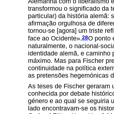
Alemanha com o liberalismo e 
transformou o significado da 
particular) da história alemã:
afirmação orgulhosa de difer
tornou-se [agora] um triste r
28
face ao Ocidente».
O ponto 
naturalmente, o nacional-soc
identidade alemã, e caminho p
máximo. Mas para Fischer pre
continuidade na política exter
as pretensões hegemónicas 
As teses de Fischer geraram u
conhecida por debate histórico
género e ao qual se seguiri
lado encontravam-se os histo