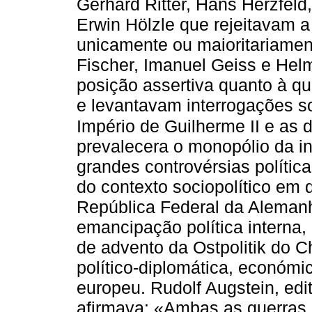
Gerhard Ritter, Hans Herzfeld
Erwin Hölzle que rejeitavam a
unicamente ou maioritariament
Fischer, Imanuel Geiss e H
posição assertiva quanto à qu
e levantavam interrogações so
Império de Guilherme II e as d
prevalecera o monopólio da i
grandes controvérsias polític
do contexto sociopolítico em
República Federal da Alemanh
emancipação política interna, d
de advento da Ostpolitik do C
político-diplomática, económic
europeu. Rudolf Augstein, ed
afirmava: «Ambas as guerras 