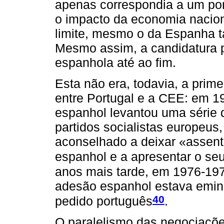
apenas correspondia a um por
o impacto da economia naciona
limite, mesmo o da Espanha ta
Mesmo assim, a candidatura p
espanhola até ao fim.
Esta não era, todavia, a prim
entre Portugal e a CEE: em 1
espanhol levantou uma série 
partidos socialistas europeus
aconselhado a deixar «assent
espanhol e a apresentar o seu
anos mais tarde, em 1976-197
adesão espanhol estava emine
40
pedido português
.
O paralelismo das negociaçõe