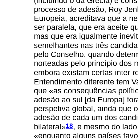
(incluindo o da Grécia) e co
processo de adesão, Roy Jen
Europeia, acreditava que a ne
ser paralela, que era aceite 
mas que era igualmente inevi
semelhantes nas três candida
pelo Conselho, quando deter
norteadas pelo princípio dos 
embora existam certas inter-r
Entendimento diferente tem 
que «as consequências polític
adesão ao sul [da Europa] fo
perspetiva global, ainda que
adesão de cada um dos candi
18
bilateral»
, e mesmo do lado
«enquanto alguns países fav