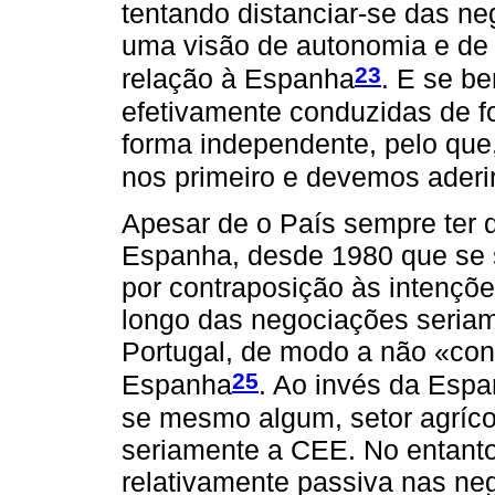
tentando distanciar-se das n
uma visão de autonomia e de 
23
relação à Espanha
. E se b
efetivamente conduzidas de fo
forma independente, pelo que,
nos primeiro e devemos aderir
Apesar de o País sempre ter d
Espanha, desde 1980 que se s
por contraposição às intençõ
longo das negociações seriam
Portugal, de modo a não «con
25
Espanha
. Ao invés da Espa
se mesmo algum, setor agríco
seriamente a CEE. No entant
relativamente passiva nas ne