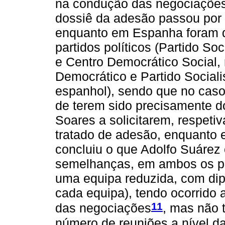
na condução das negociações 
dossiê da adesão passou por 
enquanto em Espanha foram qu
partidos políticos (Partido So
e Centro Democrático Social,
Democrático e Partido Social
espanhol), sendo que no caso 
de terem sido precisamente d
Soares a solicitarem, respeti
tratado de adesão, enquanto
concluiu o que Adolfo Suárez
semelhanças, em ambos os pa
uma equipa reduzida, com dip
cada equipa), tendo ocorrido a
11
das negociações
, mas não 
número de reuniões a nível d