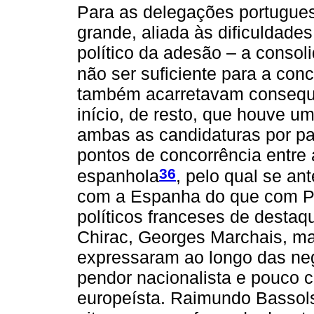
Para as delegações portugues
grande, aliada às dificuldades
político da adesão – a conso
não ser suficiente para a co
também acarretavam consequ
início, de resto, que houve u
ambas as candidaturas por pa
pontos de concorrência entre
36
espanhola
, pelo qual se an
com a Espanha do que com Por
políticos franceses de desta
Chirac, Georges Marchais, m
expressaram ao longo das neg
pendor nacionalista e pouco 
europeísta. Raimundo Basso