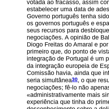
votada ao fracasso, assim co
estabelecer uma data de ade
Governo português tenha sido 
os governos português e espa
seus recursos para desbloquea
negociações. A opinião de Ba
Diogo Freitas do Amaral e por
primeiro que, do ponto de vis
integração de Portugal é um 
da integração europeia de E
Comissão havia, ainda que in
30
seria simultânea
, o que resu
negociações; fê-lo não apena
«administrativamente mais si
experiência que tinha do prim
desconhecimento sobre a delic