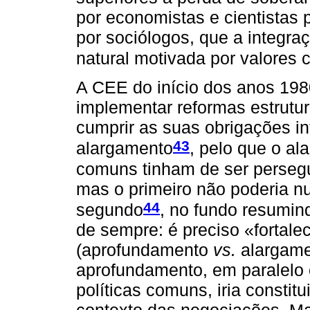
por economistas e cientistas p
por sociólogos, que a integr
natural motivada por valores 
A CEE do início dos anos 198
implementar reformas estrutur
cumprir as suas obrigações i
43
alargamento
, pelo que o al
comuns tinham de ser persegu
mas o primeiro não poderia n
44
segundo
, no fundo resumi
de sempre: é preciso «fortale
(aprofundamento
vs.
alargame
aprofundamento, em paralelo 
políticas comuns, iria consti
contexto das negociações. Ma