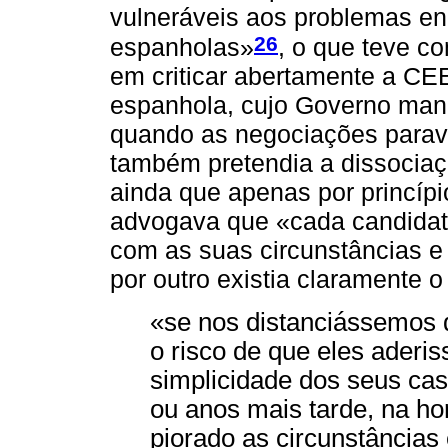
vulneráveis aos problemas e
26
espanholas»
, o que teve c
em criticar abertamente a CEE,
espanhola, cujo Governo mani
quando as negociações parava
também pretendia a dissociaç
ainda que apenas por princípi
advogava que «cada candidatu
com as suas circunstâncias e
por outro existia claramente 
«se nos distanciássemos 
o risco de que eles aderis
simplicidade dos seus ca
ou anos mais tarde, na ho
piorado as circunstâncias