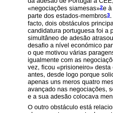
da adesão de Portugal à CEE,
2
«negociações siamesas»
e à
3
parte dos estados-membros
.
facto, dois obstáculos princi
candidatura portuguesa foi a 
simultâneo de adesão atrasou
desafio a nível económico pa
o que motivou várias paragens
igualmente com as negociaçõe
vez, ficou «prisioneiro» desta
antes, desde logo porque soli
apenas uns meros quatro mes
avançado nas negociações, s
e a sua adesão colocava men
O outro obstáculo está relaci