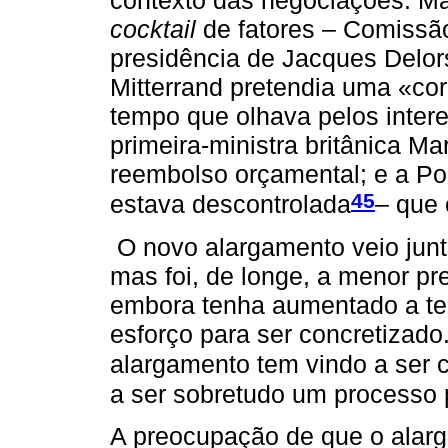
cocktail
de fatores – Comissão
presidência de Jacques Delors
Mitterrand pretendia uma «co
tempo que olhava pelos intere
primeira-ministra britânica Ma
reembolso orçamental; e a Po
45
estava descontrolada
– que 
O novo alargamento veio junta
mas foi, de longe, a menor p
embora tenha aumentado a te
esforço para ser concretizado
alargamento tem vindo a ser c
a ser sobretudo um processo 
A preocupação de que o alar