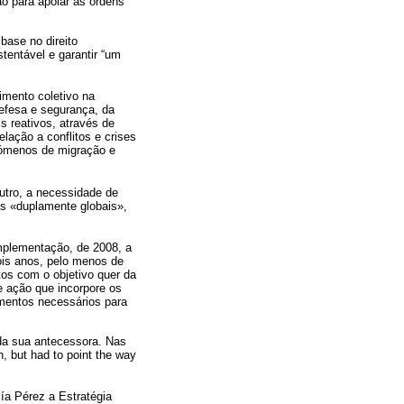
o para apoiar as ordens
ase no direito
stentável e garantir “um
imento coletivo na
efesa e segurança, da
s reativos, através de
lação a conflitos e crises
enómenos de migração e
outro, a necessidade de
s «duplamente globais»,
Implementação, de 2008, a
ois anos, pelo menos de
tos com o objetivo quer da
 ação que incorpore os
rumentos necessários para
da sua antecessora. Nas
n, but had to point the way
ía Pérez a Estratégia