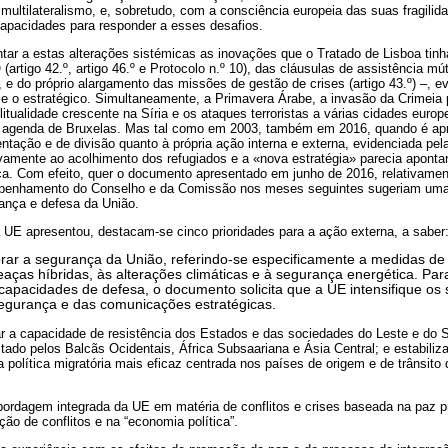
multilateralismo, e, sobretudo, com a consciência europeia das suas fragilid
capacidades para responder a esses desafios.
r a estas alterações sistémicas as inovações que o Tratado de Lisboa tinha
rtigo 42.º, artigo 46.º e Protocolo n.º 10), das cláusulas de assistência mútu
), e do próprio alargamento das missões de gestão de crises (artigo 43.º) –, e
 e o estratégico. Simultaneamente, a Primavera Árabe, a invasão da Crimeia 
litualidade crescente na Síria e os ataques terroristas a várias cidades eur
a agenda de Bruxelas. Mas tal como em 2003, também em 2016, quando é a
ntação e de divisão quanto à própria ação interna e externa, evidenciada pel
tivamente ao acolhimento dos refugiados e a «nova estratégia» parecia apont
ca. Com efeito, quer o documento apresentado em junho de 2016, relativamen
mpenhamento do Conselho e da Comissão nos meses seguintes sugeriam um
rança e defesa da União.
 UE apresentou, destacam-se cinco prioridades para a ação externa, a saber
ar a segurança da União, referindo-se especificamente a medidas d
eaças híbridas, às alterações climáticas e à segurança energética. Pa
capacidades de defesa, o documento solicita que a UE intensifique os
egurança e das comunicações estratégicas.
ar a capacidade de resistência dos Estados e das sociedades do Leste e do 
tado pelos Balcãs Ocidentais, África Subsaariana e Ásia Central; e estabiliza
 política migratória mais eficaz centrada nos países de origem e de trânsito
ordagem integrada da UE em matéria de conflitos e crises baseada na paz p
ção de conflitos e na “economia política”.