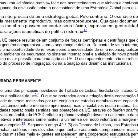
enas uma «dinâmica reativa» face aos acontecimentos que vinham a confront
uando da discussão sobre a necessidade de uma Estratégia Global para a UE
a não precisa de uma estratégia global. Pelo contrário. O exercício de 
ria meramente improdutivo, mas contraproducente. Qualquer documen
os-membros possam concordar seria flácido, expresso em generalidad
12
para ações específicas de política externa»
.
a UE parece resultar de um conjunto de forças centrípetas e centrífugas qu
 genuíno compromisso com a segurança e defesa. Do ponto de vista interno, 
do uma oportunidade de reflexão sobre a necessidade de uma reconceptualizaç
 do ambiente de segurança no sistema internacional e a eleição do novo presi
ma maior pressão para uma ação da UE. O que aparentemente não se reflet
do processo de integração, ou na alteração das dinâmicas institucionais.
URADA PERMANENTE
uma das principais novidades do Tratado de Lisboa, herdada do Tratado Co
14
s e políticas da ue
. O que se pretendeu com a criação desta cooperação f
idade de serem realizadas por um conjunto de estados-membros com capacida
assumido anteriormente compromissos mais vinculativos nessa matéria. Esta
culdades operacionais sentidas nas operações da UE, através do
burden sharin
vel» no âmbito da PCSD refletiu a própria evolução desde o nascimento da p
tivos e interesses semelhantes, a unirem-se de modo voluntário à margem 
15
sa europeias
. Segundo o artigo 42.º (6) do Tratado de Lisboa, «os Estado
encham critérios mais elevados e que tenham assumido compromissos mais v
ão das missões mais exigentes estabelecem uma cooperação estruturada per