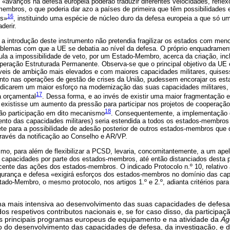
 «avanços na defesa europeia poderão traduzir diferentes velocidades, refle
embros, o que poderia dar azo a países de primeira que têm possibilidades
16
es»
, instituindo uma espécie de núcleo duro da defesa europeia a que só um
derir.
 a introdução deste instrumento não pretendia fragilizar os estados com men
roblemas com que a UE se debatia ao nível da defesa. O próprio enquadrame
ula a impossibilidade de veto, por um Estado-Membro, acerca da criação, inc
ação Estruturada Permanente. Observa-se que o principal objetivo da UE c
íveis de ambição mais elevados e com maiores capacidades militares, quis
ento nas operações de gestão de crises da União, pudessem encorajar os e
icarem um maior esforço na modernização das suas capacidades militares,
17
ra orçamental
. Dessa forma, e ao invés de existir uma maior fragmentação 
e existisse um aumento da pressão para participar nos projetos de cooperaç
18
não participação em dito mecanismo
. Consequentemente, a implementação
ento das capacidades militares) seria estendida a todos os estados-membros
te para a possibilidade de adesão posterior de outros estados-membros que 
través da notificação ao Conselho e AR/VP.
mo, para além de flexibilizar a PCSD, levaria, concomitantemente, a um ap
capacidades por parte dos estados-membros, até então distanciados desta p
cente das ações dos estados-membros. O indicado Protocolo n.º 10, relativ
segurança e defesa «exigirá esforços dos estados-membros no domínio das ca
ado-Membro, o mesmo protocolo, nos artigos 1.º e 2.º, adianta critérios pa
a mais intensiva ao desenvolvimento das suas capacidades de defesa
s respetivos contributos nacionais e, se for caso disso, da participaç
os principais programas europeus de equipamento e na atividade da
Ag
 do desenvolvimento das capacidades de defesa, da investigação, e d