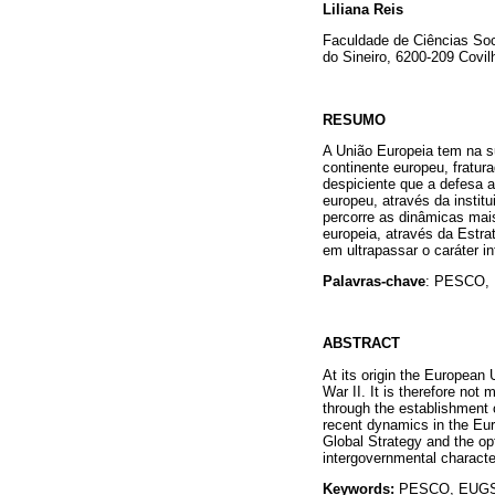
Liliana Reis
Faculdade de Ciências Soci
do Sineiro, 6200-209 Covil
RESUMO
A União Europeia tem na s
continente europeu, fratu
despiciente que a defesa 
europeu, através da insti
percorre as dinâmicas mai
europeia, através da Estr
em ultrapassar o caráter i
Palavras-chave
: PESCO, 
ABSTRACT
At its origin the European 
War II. It is therefore not
through the establishment 
recent dynamics in the Eur
Global Strategy and the op
intergovernmental characte
Keywords:
PESCO, EUGS,