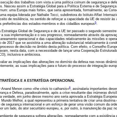
ecução dos trabalhos com vista a uma política comum de segurança e defes
dos. Nasceu assim a Estratégia Global para a Política Externa e de Seguranç
omum: uma Europa mais forte», que seria apresentada, formalmente, ao Cons
uma equipa liderada por Nathalie Tocci, subdiretora do Istituto Affari Internaz
ceito de resiliência, no sentido de reforçar a capacidade da UE de resistir à
5
as preferências dos estados-membros e dos cidadãos europeus
.
 Estratégia Global de Segurança e de a UE ter passado o segundo semestre 
ar a sua implementação e o seu progresso, nomeadamente através da aprov
laneamento operacional e das capacidades relativamente às missões e oper
ho de 2017 que se assistiria a uma alteração substancial relativamente à co
 processo de decisão no âmbito desta política. Com efeito, o Conselho Europ
vam, nesta data, com a necessidade de lançar uma Cooperação Estruturad
O), inclusiva e ambiciosa.
avaliar as implicações das alterações no domínio da defesa nas novas dinâmic
emente, as suas implicações para o futuro do processo de integração europ
STRATÉGICA E A ESTRATÉGIA OPERACIONAL
6
r Anand Menon como «the crisis to catharsis»
, assinalaria importantes dese
ança e Defesa, paradoxalmente, após a crise resultante das inúmeras divisõ
 Na verdade, em junho desse mesmo ano seria aprovada a Estratégia Europei
ndo Melhor, a qual representou a primeira tentativa de criar uma doutrina 
 de segurança internacional e um esforço de gerar uma visão comum da orde
or um lado, do ator securitário europeu, e, por outro, à manutenção da paz no
 ambiente de segurança sofrera alterações, nomeadamente com a existência