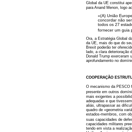
Global da UE constitui ap
para Anand Menon, logo aq
«(A) União Europei
concordar não se
todos os 27 estad
fornecer um guia 
Ora, a Estratégia Global d
da UE, mais do que do seu
Brexit poderão ter ofereci
lado, a clara deterioração
Donald Trump exerceram u
aprofundamento no domínio 
COOPERAÇÃO ESTRUT
O mecanismo da PESCO foi 
presente em outros domínio
mais exigentes a possibil
adequadas e que tivessem 
aliás, ultrapassar as difi
quadro de «geometria variá
estados-membros, com obje
suas capacidades de defe
capacidades militares pre
tendo em vista a realizaç