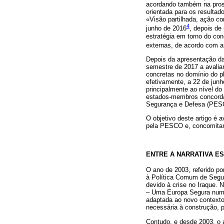
acordando também na pross
orientada para os resulta
«Visão partilhada, ação c
4
junho de 2016
, depois de 
estratégia em torno do con
externas, de acordo com 
Depois da apresentação da
semestre de 2017 a avali
concretas no domínio do p
efetivamente, a 22 de jun
principalmente ao nível do
estados-membros concorda
Segurança e Defesa (PESC
O objetivo deste artigo é 
pela PESCO e, concomitant
ENTRE A NARRATIVA E
O ano de 2003, referido po
à Política Comum de Segur
devido à crise no Iraque.
– Uma Europa Segura num Mu
adaptada ao novo contexto
necessária à construção, p
Contudo, e desde 2003, o