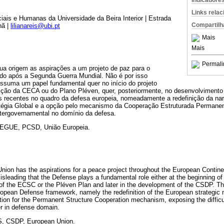
Indicadore
Links rela
ais e Humanas da Universidade da Beira Interior | Estrada
Compartilh
hã |
lilianareis@ubi.pt
Mais
Mais
Permali
ua origem as aspirações a um projeto de paz para o
rado após a Segunda Guerra Mundial. Não é por isso
assuma um papel fundamental quer no início do projeto
tuição da CECA ou do Plano Pléven, quer, posteriormente, no desenvolviment
s recentes no quadro da defesa europeia, nomeadamente a redefinição da narr
atégia Global e a opção pelo mecanismo da Cooperação Estruturada Permanen
ntergovernamental no domínio da defesa.
EGUE, PCSD, União Europeia.
Union has the aspirations for a peace project throughout the European Continen
 misleading that the Defense plays a fundamental role either at the beginning o
of the ECSC or the Pléven Plan and later in the development of the CSDP. Thi
opean Defense framework, namely the redefinition of the European strategic n
tion for the Permanent Structure Cooperation mechanism, exposing the difficu
r in defense domain.
 CSDP, European Union.