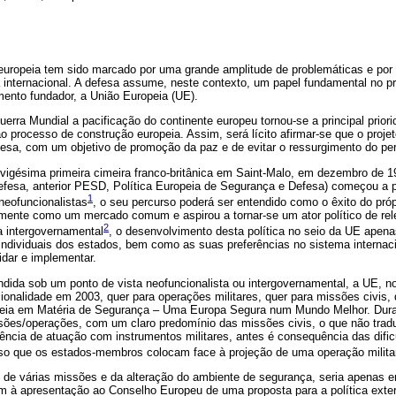
europeia tem sido marcado por uma grande amplitude de problemáticas e por
 internacional. A defesa assume, neste contexto, um papel fundamental no pr
mento fundador, a União Europeia (UE).
rra Mundial a pacificação do continente europeu tornou-se a principal prior
ao processo de construção europeia. Assim, será lícito afirmar-se que o proje
fesa, com um objetivo de promoção da paz e de evitar o ressurgimento do pe
vigésima primeira cimeira franco-britânica em Saint-Malo, em dezembro de 1
esa, anterior PESD, Política Europeia de Segurança e Defesa) começou a p
1
 neofuncionalistas
, o seu percurso poderá ser entendido como o êxito do pró
omente como um mercado comum e aspirou a tornar-se um ator político de rele
2
ia intergovernamental
, o desenvolvimento desta política no seio da UE apena
individuais dos estados, bem como as suas preferências no sistema internacio
idar e implementar.
endida sob um ponto de vista neofuncionalista ou intergovernamental, a UE, 
cionalidade em 2003, quer para operações militares, quer para missões civis,
opeia em Matéria de Segurança – Uma Europa Segura num Mundo Melhor. Dura
sões/operações, com um claro predomínio das missões civis, o que não trad
ência de atuação com instrumentos militares, antes é consequência das difi
so que os estados-membros colocam face à projeção de uma operação milita
de várias missões e da alteração do ambiente de segurança, seria apenas 
 à apresentação ao Conselho Europeu de uma proposta para a política exter