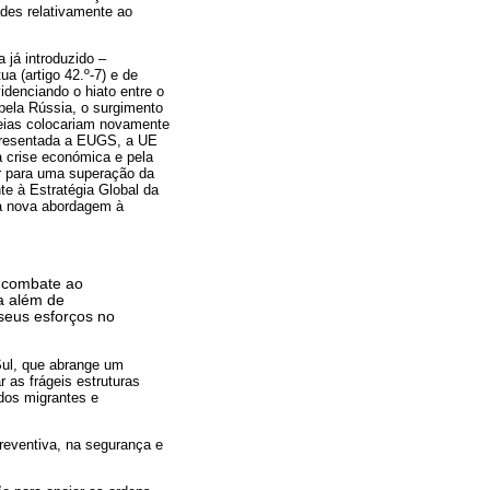
ades relativamente ao
 já introduzido –
a (artigo 42.º-7) e de
videnciando o hiato entre o
pela Rússia, o surgimento
opeias colocariam novamente
presentada a EUGS, a UE
a crise económica e pela
ar para uma superação da
te à Estratégia Global da
a nova abordagem à
:
e combate ao
ra além de
 seus esforços no
Sul, que abrange um
r as frágeis estruturas
 dos migrantes e
reventiva, na segurança e