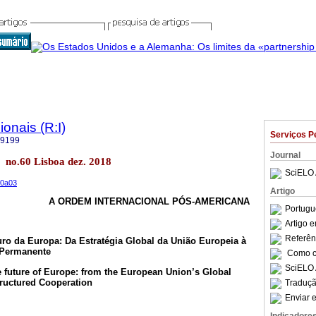
onais (R:I)
Serviços P
-9199
Journal
s no.60 Lisboa dez. 2018
SciELO 
60a03
Artigo
A ORDEM INTERNACIONAL PÓS-AMERICANA
Portugu
Artigo 
Referên
uro da Europa: Da Estratégia Global da União Europeia à
 Permanente
Como ci
SciELO 
he future of Europe: from the European Union’s Global
tructured Cooperation
Traduçã
Enviar e