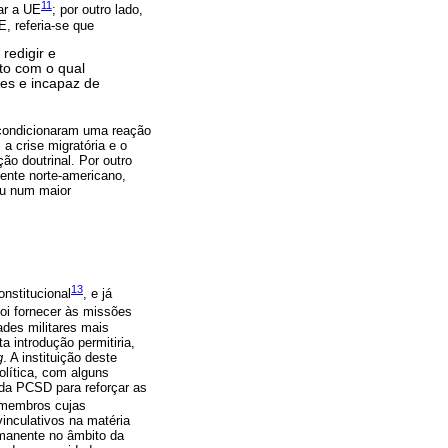
11
ar a UE
; por outro lado,
, referia-se que
redigir e
to com o qual
es e incapaz de
e condicionaram uma reação
a crise migratória e o
ão doutrinal. Por outro
dente norte-americano,
iu num maior
13
nstitucional
, e já
oi fornecer às missões
des militares mais
 introdução permitiria,
g
. A instituição deste
olítica, com alguns
da PCSD para reforçar as
s-membros cujas
inculativos na matéria
manente no âmbito da