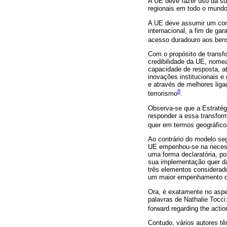
A UE deve fazer uso da su
regionais em todo o mundo
A UE deve assumir um comp
internacional, a fim de gar
acesso duradouro aos ben
Com o propósito de transfo
credibilidade da UE, nome
capacidade de resposta, a
inovações institucionais e
e através de melhores liga
8
terrorismo
.
Observa-se que a Estratégi
responder a essa transfo
quer em termos geográfico
Ao contrário do modelo se
UE empenhou-se na necessi
uma forma declaratória, po
sua implementação quer da
três elementos considerados
um maior empenhamento d
Ora, é exatamente no aspe
palavras de Nathalie Tocci:
forward regarding the actio
Contudo, vários autores tê