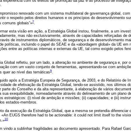
a experiência com os efeitos de promoção da paz e do processo de integraçã
.
romisso renovado com um sistema multilateral de governança global, com b
antir o respeito pelos direitos humanos e os princípios do desenvolvimento su
7
s comuns globais”»
.
rmar esta visão em ação, a Estratégia Global instou, finalmente, a um invest
adamente, mas não exclusivamente, através de capacidades reforçadas de d
través de instrumentos diplomáticos, de segurança e de desenvolvimento mai
 de políticas, incluindo o papel do SEAE e da «abordagem global» da UE em re
ções entre as políticas internas e externas da UE, tal como exigido pelos f
a Global refletiu, por um lado, a alteração no ambiente de segurança e, por 
rmação com um vasto conjunto de ferramentas, apresentando-se com ambiçõe
9
s quer ao nível das temáticas
.
guido após a Estratégia Europeia de Segurança, de 2003, e do Relatório de 
dade de efetivação da Estratégia Global, tendo-se assistido, nos últimos d
r parte do Conselho e da alta representante, à elaboração de vários documen
 sua exequibilidade, nomeadamente através do delineamento de um plano de
 estratégicos: (i) nível de ambição e missões; (ii) capacidades; e (iii) inst
os estados-membros.
to da execução da Estratégia Global, que a mesma se pretendia diferenciar 
 «An EUGS therefore had to be actionable: it could not limit itself to the visio
10
n.»
m vindo a sublinhar fragilidades ao documento apresentado. Para Rafael Garc