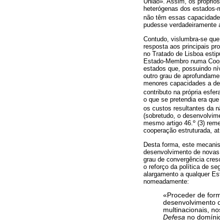
União». Assim, os próprios
heterógenas dos estados-m
não têm essas capacidad
pudesse verdadeiramente a
Contudo, vislumbra-se que
resposta aos principais p
no Tratado de Lisboa estip
Estado-Membro numa Cooper
estados que, possuindo n
outro grau de aprofundam
menores capacidades a ded
contributo na própria esfe
o que se pretendia era qu
os custos resultantes da 
(sobretudo, o desenvolvim
mesmo artigo 46.º (3) reme
cooperação estruturada, a
Desta forma, este mecanis
desenvolvimento de novas 
grau de convergência cres
o reforço da política de 
alargamento a qualquer Est
nomeadamente:
«Proceder de form
desenvolvimento do
multinacionais, n
Defesa
no domínio