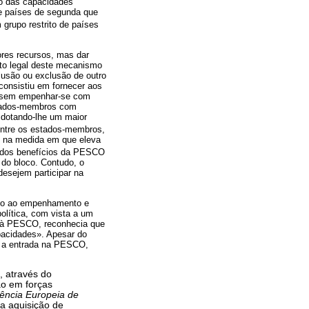
xo das capacidades
 e países de segunda que
 grupo restrito de países
ores recursos, mas dar
nto legal deste mecanismo
lusão ou exclusão de outro
onsistiu em fornecer aos
essem empenhar-se com
stados-membros com
 dotando-lhe um maior
entre os estados-membros,
ão na medida em que eleva
 dos benefícios da PESCO
 do bloco. Contudo, o
desejem participar na
elo ao empenhamento e
olítica, com vista a um
o à PESCO, reconhecia que
pacidades». Apesar do
ra a entrada na PESCO,
, através do
ão em forças
ência Europeia de
a aquisição de