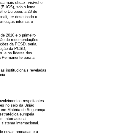
a mais eficaz, visível e
a (EUGS), sob o lema
elho Europeu, a 28 de
ionali, ter desenhado a
s ameaças internas e
de 2016 e o primeiro
ação de recomendações
ações da PCSD, seria,
ndução da PCSD,
eu e os líderes dos
a Permanente para a
as institucionais reveladas
eia.
nvolvimentos respeitantes
es no seio da União
a em Matéria de Segurança
estratégica europeia
m internacional,
 sistema internacional.
 de novas ameaças e a