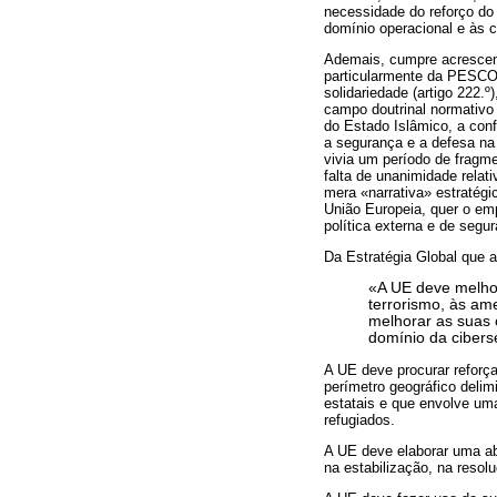
necessidade do reforço do 
domínio operacional e às 
Ademais, cumpre acrescenta
particularmente da PESCO (a
solidariedade (artigo 222.º
campo doutrinal normativo
do Estado Islâmico, a conf
a segurança e a defesa n
vivia um período de fragme
falta de unanimidade rela
mera «narrativa» estratégi
União Europeia, quer o e
política externa e de segu
Da Estratégia Global que a
«A UE deve melhor
terrorismo, às am
melhorar as suas 
domínio da cibers
A UE deve procurar reforç
perímetro geográfico delimi
estatais e que envolve uma
refugiados.
A UE deve elaborar uma ab
na estabilização, na resolu