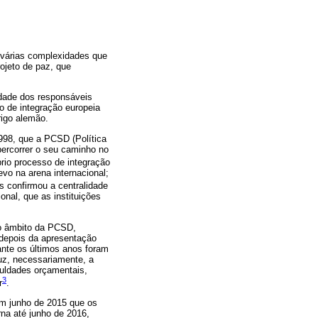
 várias complexidades que
ojeto de paz, que
idade dos responsáveis
to de integração europeia
rigo alemão.
998, que a PCSD (Política
ercorrer o seu caminho no
prio processo de integração
vo na arena internacional;
s confirmou a centralidade
nal, que as instituições
no âmbito da PCSD,
 depois da apresentação
nte os últimos anos foram
uz, necessariamente, a
culdades orçamentais,
3
r
.
em junho de 2015 que os
na até junho de 2016,