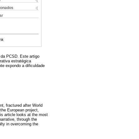
s
cionados
ar
nk
o da PCSD. Este artigo
ativa estratégica
te expondo a dificuldade
t, fractured after World
f the European project,
s article looks at the most
arrative, through the
lty in overcoming the