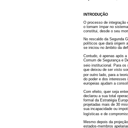
INTRODUÇÃO
O processo de integração 
o tornam ímpar no sistema
constitui, desde o seu mo
No rescaldo da Segunda Gue
políticos que dará origem 
se iniciou no âmbito da de
Contudo, é apenas após a 
Comum de Segurança e Def
seio institucional. Para os
que deixou de ser visto s
por outro lado, para a teor
do poder e dos interesses 
europeias ajudam a consol
Com efeito, quer seja ent
declarou a sua total opera
formal da Estratégia Eur
projetadas mais de 30 mis
sua incapacidade ou impot
logísticas e de compromis
Mesmo depois da projeção 
estados-membros apelariam