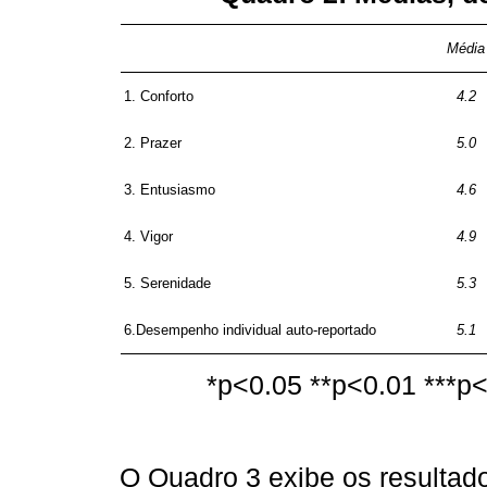
Média
1. Conforto
4.2
2. Prazer
5.0
3. Entusiasmo
4.6
4. Vigor
4.9
5. Serenidade
5.3
6.Desempenho individual auto-reportado
5.1
*p<0.05 **p<0.01 ***p
O Quadro 3 exibe os resultado