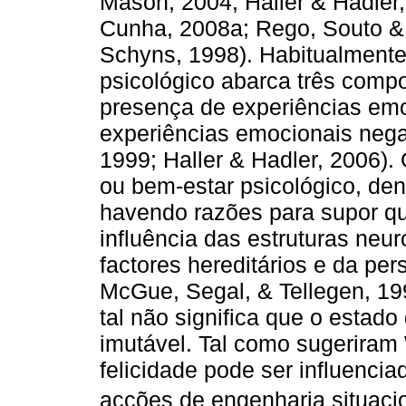
Mason, 2004; Haller & Hadler
Cunha, 2008a; Rego, Souto &
Schyns, 1998). Habitualmente
psicológico abarca três compo
presença de experiências emo
experiências emocionais nega
1999; Haller & Hadler, 2006).
ou bem-estar psicológico, den
havendo razões para supor qu
influência das estruturas neu
factores hereditários e da pe
McGue, Segal, & Tellegen, 199
tal não significa que o estado
imutável. Tal como sugeriram
felicidade pode ser influencia
acções de engenharia situaci