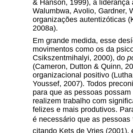
& Hanson, 1999), a liderança 
Walumbwa, Avolio, Gardner, W
organizações autentizóticas 
2008a).
Em grande medida, esse desíg
movimentos como os da psicol
Csikszentmihalyi, 2000), do
p
(Cameron, Dutton & Quinn, 2
organizacional positivo (Luth
Youssef, 2007). Todos precon
para que as pessoas possam a
realizem trabalho com signifi
felizes e mais produtivos. Par
é necessário que as pessoas 
citando Kets de Vries (2001)