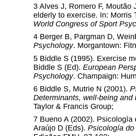
3 Alves J, Romero F, Moutão J
elderly to exercise. In: Morris
World Congress of Sport Psy
4 Berger B, Pargman D, Wein
Psychology
. Morgantown: Fit
5 Biddle S (1995). Exercise mo
Biddle S (Ed).
European Persp
Psychology
. Champaign: Huma
6 Biddle S, Mutrie N (2001).
P
Determinants, well-being and 
Taylor & Francis Group;
7 Bueno A (2002). Psicología d
Araújo D (Eds).
Psicología do