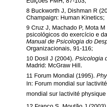
Edições FMH, 87-103;
8 Buckworth J, Dishman R (2
Champaign: Human Kinetics;
9 Cruz J, Machado P, Mota M (
psicológicos do exercício e da 
Manual de Psicologia do Desp
Organizacionais, 91-116;
10 Dosil J (2004).
Psicologia 
Madrid
: McGraw Hill.
11 Forum Mondial (1995).
Phys
In: Forum mondial sur lactivi
mondial sur lactivité physique 
12 Franco S, Moutão J (2003