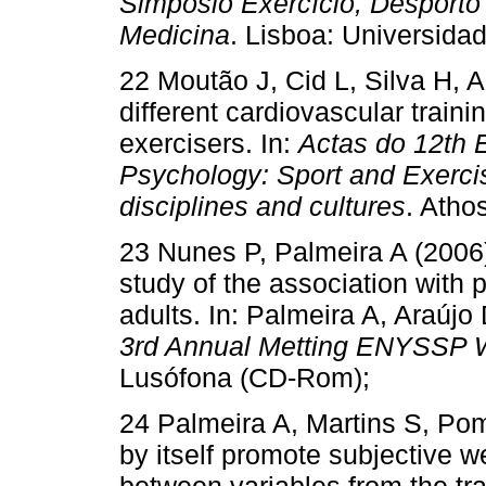
Simpósio Exercício, Desporto 
Medicina
. Lisboa: Universid
22 Moutão J, Cid L, Silva H, Al
different cardiovascular train
exercisers. In:
Actas do 12th 
Psychology: Sport and Exerc
disciplines and cultures
.
Atho
23 Nunes P, Palmeira A (2006)
study of the association with
adults. In: Palmeira A, Araúj
3rd Annual Metting ENYSSP 
Lusófona (CD-Rom);
24 Palmeira A, Martins S, Pom
by itself promote subjective w