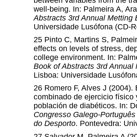
between variables from the tr
well-being. In: Palmeira A, A
Abstracts 3rd Annual Metti
Universidade Lusófona (CD-R
25 Pinto C, Martins S, Palmeir
effects on levels of stress, d
college environment. In: Palm
Book of Abstracts 3rd Annua
Lisboa: Universidade Lusófo
26 Romero F, Alves J (2004).
combinado de ejercicio físico
población de diabéticos. In: D
Congresso Galego-Português d
do Desporto
. Pontevedra: Uni
27 Salvador M, Palmeira A (20