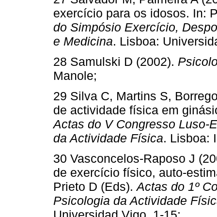
exercício para os idosos. In: 
do Simpósio Exercício, Despo
e Medicina
. Lisboa: Universi
28 Samulski D (2002).
Psicol
Manole;
29 Silva C, Martins S, Borreg
de actividade física em ginási
Actas do V Congresso Luso-E
da Actividade Física
. Lisboa:
30 Vasconcelos-Raposo J (200
de exercício físico, auto-estim
Prieto D (Eds).
Actas do 1º C
Psicologia da Actividade Físi
Universidad Vigo, 1-15;