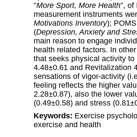
"
More Sport, More Health
", o
measurement instruments were
Motivations Inventory
); POMS
(
Depression, Anxiety and Str
main reason to engage individu
health related factors. In othe
that seeks physical activity to
4.48±0.61 and Revitalization 
sensations of vigor-activity (i.
feeling reflects the higher val
2.28±0.87), also the lower val
(0.49±0.58) and stress (0.81±0
Keywords:
Exercise psycholog
exercise and health