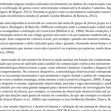
orroborada nalguns estudos realizados recentemente no âmbito da comunicação ciné
ito à utilização de gestos com e sem intenção comunicativa (Castañer, Camerino, An
rigues, & Miguel, 2012). Entenda-se gestos como os movimentos realizados essenc
zado em diferentes estudos (Cartmill, Goldin-Meadow, & Beilock, 2012).
me uma importância acrescida no contexto das aulas de grupo de
fitness
já que os i
anco, Rodrigues, & Balcells, 2008) em condições onde a comunicação verbal está 
acompanhar a realização dos exercícios (Mirbod et al., 1994). Nestas condições, as
 ilustradas através de um código gestual universal e/ou previamente estabelecido,
ação. Esta componente cinésica ocorre, por exemplo, quando um instrutor informa o
 
pivot
 apontando o dedo indicador para cima e girando, ilustrando dessa forma o m
 pensamento que muitas vezes não é possível ser expresso por palavras, tendo des
ow, 2004).
 intervenção de um instrutor de
fitness
se pode analisar em função dos comportamen
ção que possa ser aplicado para a análise da comunicação cinésica dos instrutores
à metodologia observacional, a qual, como referem Camerino, Castañer e Anguera 
do comportamento. No contexto desportivo, a metodologia observacional correspond
e se encontram estruturados e que permitem o registo formal e análise de comport
as vezes a melhor estratégia, senão mesmo a única possível (Anguera, 2009). A im
 desporto é enorme, imprimindo objetividade, precisão e rigor metodológico, send
existindo por isso uma grande margem para o desenvolvimento de investigações fut
ao contexto do
fitness
, por exemplo, os sistemas de observação desenvolvidos até a
ção das funções mais gerais de ensino de conteúdos, de que são exemplo os estudos
 de
fitness
(Franco et al., 2008) e que analisam os seus feedbacks (Simões, Franco, &
e, este estudo objetivou o desenvolvimento e validação de um sistema de observaçã
strutores de atividades de grupo de
fitness
(SOCIN-Fitness) e a realização de uma ap