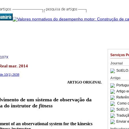
Serviços P
-107X
Journal
 Real mar. 2014
SciELO 
ade.10(1).2638
Artigo
ARTIGO ORIGINAL
Portugu
Artigo 
Referên
lvimento de um sistema de observação da
Como ci
a do instrutor de
fitness
SciELO 
Traduçã
Enviar e
ment of an observational system for the kinesics
tness instructor