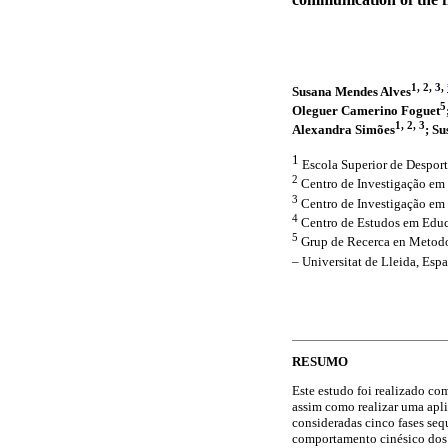
1, 2, 3,
Susana Mendes Alves
5
Oleguer Camerino Foguet
1, 2, 3
Alexandra Simões
; S
1
Escola Superior de Despor
2
Centro de Investigação em 
3
Centro de Investigação em
4
Centro de Estudos em Educ
5
Grup de Recerca en Metodolo
– Universitat de Lleida, Esp
RESUMO
Este estudo foi realizado co
assim como realizar uma apl
consideradas cinco fases sequ
comportamento cinésico dos i