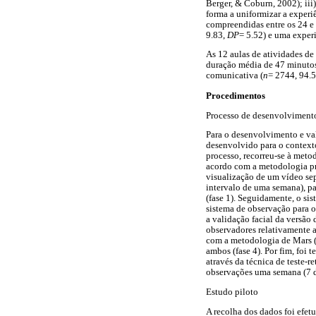
Berger, & Coburn, 2002); iii
forma a uniformizar a experi
compreendidas entre os 24 e 
9.83,
DP
= 5.52) e uma experi
As 12 aulas de atividades de
duração média de 47 minutos
comunicativa (
n
= 2744, 94.5
Procedimentos
Processo de desenvolviment
Para o desenvolvimento e v
desenvolvido para o contexto
processo, recorreu-se à meto
acordo com a metodologia pro
visualização de um vídeo se
intervalo de uma semana), p
(fase 1). Seguidamente, o si
sistema de observação para 
a validação facial da versão
observadores relativamente a
com a metodologia de Mars (1
ambos (fase 4). Por fim, foi 
através da técnica de teste-
observações uma semana (7 di
Estudo piloto
A recolha dos dados foi efet