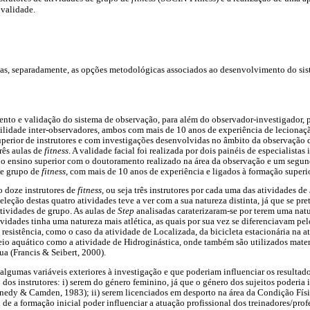
 validade.
das, separadamente, as opções metodológicas associados ao desenvolvimento do s
nto e validação do sistema de observação, para além do observador-investigador, p
bilidade inter-observadores, ambos com mais de 10 anos de experiência de lecionaç
superior de instrutores e com investigações desenvolvidas no âmbito da observação
três aulas de
fitness
. A validade facial foi realizada por dois painéis de especialista
do ensino superior com o doutoramento realizado na área da observação e um segund
de grupo de
fitness
, com mais de 10 anos de experiência e ligados à formação superio
o doze instrutores de
fitness
, ou seja três instrutores por cada uma das atividades de
eleção destas quatro atividades teve a ver com a sua natureza distinta, já que se pr
tividades de grupo. As aulas de
Step
analisadas caraterizaram-se por terem uma nat
tividades tinha uma natureza mais atlética, as quais por sua vez se diferenciavam pel
e resistência, como o caso da atividade de Localizada, da bicicleta estacionária na 
io aquático como a atividade de Hidroginástica, onde também são utilizados materi
ua (Francis & Seibert, 2000).
algumas variáveis exteriores à investigação e que poderiam influenciar os resultado
o dos instrutores: i) serem do género feminino, já que o género dos sujeitos poderi
nnedy & Camden, 1983); ii) serem licenciados em desporto na área da Condição Fís
 de a formação inicial poder influenciar a atuação profissional dos treinadores/pro