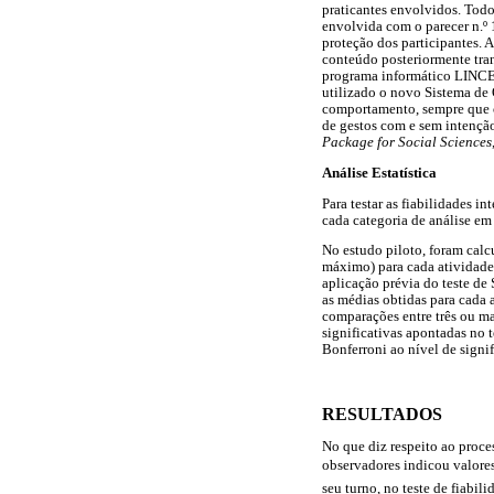
praticantes envolvidos. Todo
envolvida com o parecer n.º 
proteção dos participantes. 
conteúdo posteriormente tran
programa informático LINCE (
utilizado o novo Sistema de
comportamento, sempre que o 
de gestos com e sem intençã
Package for Social Sciences
Análise Estatística
Para testar as fiabilidades 
cada categoria de análise em
No estudo piloto, foram calcu
máximo) para cada atividade
aplicação prévia do teste de
as médias obtidas para cada 
comparações entre três ou ma
significativas apontadas no t
Bonferroni ao nível de signi
RESULTADOS
No que diz respeito ao proc
observadores indicou valores
seu turno, no teste de fiabil