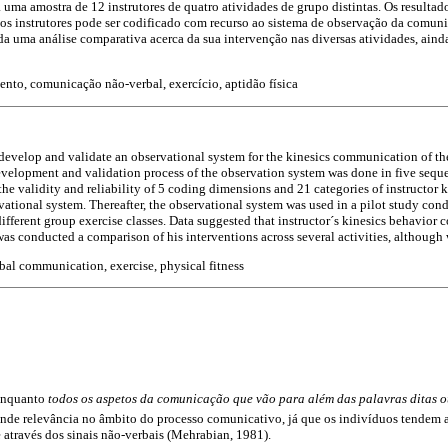
 uma amostra de 12 instrutores de quatro atividades de grupo distintas. Os resulta
 instrutores pode ser codificado com recurso ao sistema de observação da comunic
ada uma análise comparativa acerca da sua intervenção nas diversas atividades, ai
nto, comunicação não-verbal, exercício, aptidão física
develop and validate an observational system for the kinesics communication of the f
evelopment and validation process of the observation system was done in five sequen
 the validity and reliability of 5 coding dimensions and 21 categories of instructor 
rvational system. Thereafter, the observational system was used in a pilot study con
 different group exercise classes. Data suggested that instructor´s kinesics behavior
was conducted a comparison of his interventions across several activities, although 
bal communication, exercise, physical fitness
nquanto 
todos os aspetos da comunicação que vão para além das palavras ditas o
nde relevância no âmbito do processo comunicativo, já que os indivíduos tendem a
através dos sinais não-verbais (Mehrabian, 1981).