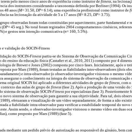
) terem pelo menos cinco anos de experiência como instrutor de
fitness
, na lecionaç
ência dos instrutores considerando a taxonomia definida por Berliner (1994). Os ins
os 48 anos (
M
= 31.50,
DP
= 6.14), uma experiência profissional como instrutor de
f
ência na lecionação da atividade de 5 a 17 anos (
M
= 8.25,
DP
= 3.75).
 grupo observadas foram todas constituídas por aquecimento, parte fundamental e r
 (
DP
= 45 seg.). No toral foram registados 2904 comportamentos cinésicos, referent
%) e gestos sem intenção comunicativa (
n
= 160, 5.5%).
o e validação do SOCIN-Fitness
alidação do SOCIN-
Fitness
partiu-se do Sistema de Observação da Comunicação Ci
 do ensino da educação física (Castañer et al., 2010, 2011) composto por 4 dimensõ
dologia de Brewer e Jones (2002) composta por cinco fases. Inicialmente, após o tre
posta por Mars (1989), foram testadas as fiabilidades inter-observadores (dois ob
paradamente) e intra-observador (o observador-investigador visionou o mesmo víd
ara assegurar o conhecimento na íntegra do sistema de observação da comunicação 
stema original SOCIN foi aplicado a diferentes atividades de grupo de
fitness
, com o
o contexto das aulas de grupo de
fitness
(fase 2). Após a produção de uma versão do
 do sistema de observação SOCIN-
Fitness
por especialistas (fase 3). Posteriormente fo
o novo sistema de observação para garantir a sua objetividade. Para tal, dois obser
989), efetuaram a visualização de um vídeo separadamente, de forma a não existir 
testada a fiabilidade intra-observador para verificar a estabilidade temporal do novo
reteste. Assim sendo, o observador-investigador visionou o mesmo vídeo em duas ocas
as), como proposto por Mars (1989) (fase 5).
uada mediante um pedido prévio de autorização ao responsável do ginásio, bem com