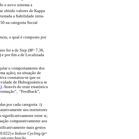
ndo o novo sistema a
-se obtido valores de Kappa
testada a fiabilidade intra-
0 na categoria Social
tness
, o qual é composto por
uto foi a de
Step
(
M
= 7.36,
) e por fim a de Localizada
egular o comportamento dos
 uma ação), na situação de
tiva constatou-se que os
ividade de Hidroginástica se
3
). Através do teste estatístico
Informação”, “Feedback”,
as por cada categoria: i)
arativamente aos instrutores
m significativamente entre si;
ormação comparativamente aos
gnificativamente mais gestos
 0.022) e
Indoor Cycling
(
p
=
 com esta função