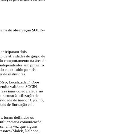
istema de observação SOCIN-
articiparam dois
ão de atividades de grupo de
 do comportamento na área do
s independentes, um primeiro
o constituído por três
r de instrutores.
Step
, Localizada,
Indoor
etendia validar o SOCIN-
ureza mais coreografada, ao
o recurso à utilização de
atividade de
Indoor Cycling
,
ais de flutuação e de
s, foram definidos os
a influenciar a comunicação
ica, uma vez que alguns
fessores (Malek, Nalbone,