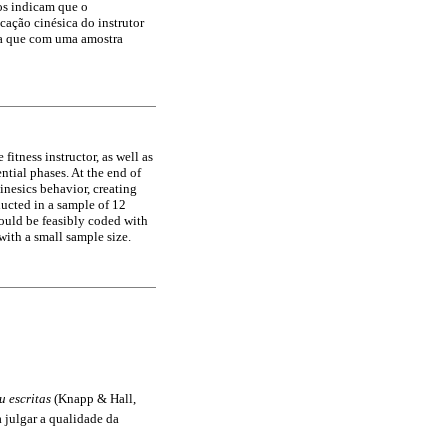
dos indicam que o
ação cinésica do instrutor
nda que com uma amostra
itness instructor, as well as
tial phases. At the end of
kinesics behavior, creating
ducted in a sample of 12
 could be feasibly coded with
with a small sample size.
u escritas
 (Knapp & Hall,
 julgar a qualidade da