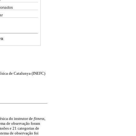
s
cionados
ar
nk
 Física de Catalunya (INEFC)
ésica do instrutor de
fitness
,
tema de observação foram
ensões e 21 categorias de
istema de observação foi