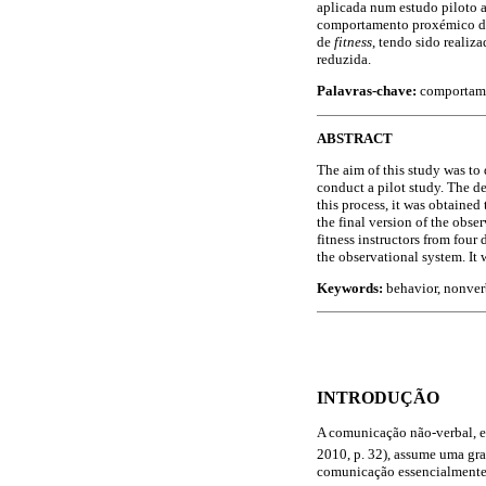
aplicada num estudo piloto a
comportamento proxémico dos
de
fitness
, tendo sido realiz
reduzida.
Palavras-chave:
comportame
ABSTRACT
The aim of this study was to 
conduct a pilot study. The d
this process, it was obtained
the final version of the obse
fitness instructors from four
the observational system. It 
Keywords:
behavior, nonver
INTRODUÇÃO
A comunicação não-verbal, e
2010, p. 32), assume uma gra
comunicação essencialmente 