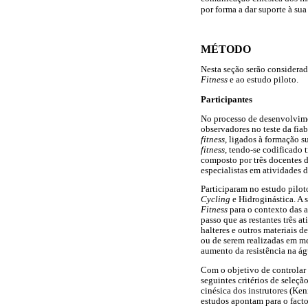
por forma a dar suporte à sua
MÉTODO
Nesta seção serão considera
Fitness
e ao estudo piloto.
Participantes
No processo de desenvolvime
observadores no teste da fia
fitness
, ligados à formação 
fitness
, tendo-se codificado 
composto por três docentes 
especialistas em atividades 
Participaram no estudo pilot
Cycling
e Hidroginástica. A s
Fitness
para o contexto das a
passo que as restantes três a
halteres e outros materiais d
ou de serem realizadas em me
aumento da resistência na ág
Com o objetivo de controlar 
seguintes critérios de seleçã
cinésica dos instrutores (Ke
estudos apontam para o facto