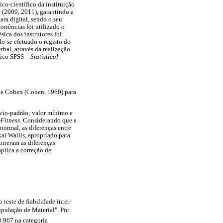
co-científico da instituição
 (2009, 2011), garantindo a
ra digital, sendo o seu
rrências foi utilizado o
ica dos instrutores foi
ndo-se efetuado o registo do
rbal, através da realização
tico SPSS –
Statistical
a de Cohen (Cohen, 1960) para
esvio-padrão; valor mínimo e
-
Fitness
. Considerando que a
normal, as diferenças entre
kal Wallis, apropriado para
orreram as diferenças
plica a correção de
o teste de fiabilidade inter-
ipulação de Material". Por
 0.967 na categoria