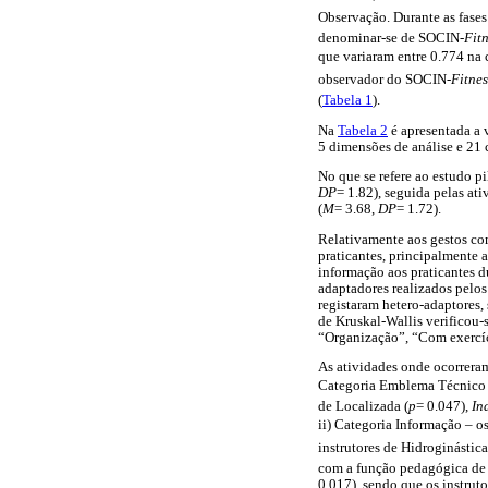
Observação. Durante as fas
denominar-se de SOCIN-
Fit
que variaram entre 0.774 na c
observador do SOCIN-
Fitnes
(
Tabela 1
).
Na
Tabela 2
é apresentada a 
5 dimensões de análise e 21 
No que se refere ao estudo p
DP
= 1.82), seguida pelas at
(
M
= 3.68,
DP
= 1.72).
Relativamente aos gestos co
praticantes, principalmente a
informação aos praticantes d
adaptadores realizados pelos
registaram hetero-adaptores,
de Kruskal-Wallis verificou-s
“Organização”, “Com exercíc
As atividades onde ocorreram
Categoria Emblema Técnico 
de Localizada (
p
= 0.047),
In
ii) Categoria Informação – o
instrutores de Hidroginástica
com a função pedagógica de 
0.017), sendo que os instrut