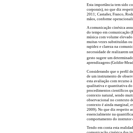
Esta importância tem sido c
corporais), no que diz respe
2011; Castañer, Franco, Rod
mãos, conforme operacionali
A comunicação cinésica assu
do tempo em comunicação (Fr
música com volume elevado a 
muitas vezes substituídas ou
rapidez e clareza na comunic
necessidade de realizarem um
gesto sugere um determinado
aprendizagens (Goldin-Mead
Considerando que o perfil de
de um instrumento de observa
esta avaliação com recurso 
qualitativa e quantitativa 
procedimentos científicos qu
contexto natural, sendo muit
observacional no contexto do
contexto é ainda marginal, 
2009). No que diz respeito 
essencialmente na quantifica
comportamento do instrutor
Tendo em conta esta realidad
comunicação cinésica dos in