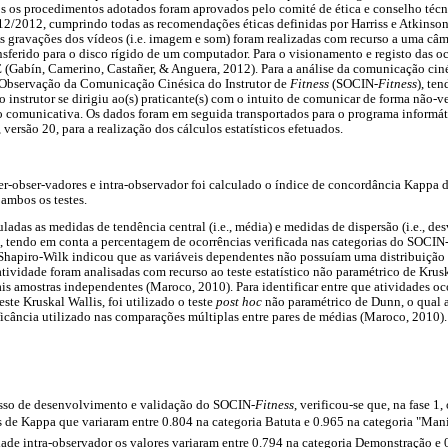
s os procedimentos adotados foram aprovados pelo comité de ética e conselho técni
12/2012, cumprindo todas as recomendações éticas definidas por Harriss e Atkinson
As gravações dos vídeos (i.e. imagem e som) foram realizadas com recurso a uma câma
sferido para o disco rígido de um computador. Para o visionamento e registo das oco
Gabín, Camerino, Castañer, & Anguera, 2012). Para a análise da comunicação cinés
 Observação da Comunicação Cinésica do Instrutor de
Fitness
(SOCIN-
Fitness
), te
instrutor se dirigiu ao(s) praticante(s) com o intuito de comunicar de forma não-ve
o comunicativa. Os dados foram em seguida transportados para o programa informá
, versão 20, para a realização dos cálculos estatísticos efetuados.
inter-obser-vadores e intra-observador foi calculado o índice de concordância Kapp
 ambos os testes.
ladas as medidas de tendência central (i.e., média) e medidas de dispersão (i.e., d
, tendo em conta a percentagem de ocorrências verificada nas categorias do SOCIN
 Shapiro-Wilk indicou que as variáveis dependentes não possuíam uma distribuição 
atividade foram analisadas com recurso ao teste estatístico não paramétrico de Krus
is amostras independentes (Maroco, 2010). Para identificar entre que atividades oc
este Kruskal Wallis, foi utilizado o teste
post hoc
não paramétrico de Dunn, o qual a
ficância utilizado nas comparações múltiplas entre pares de médias (Maroco, 2010).
esso de desenvolvimento e validação do SOCIN-
Fitness
, verificou-se que, na fase 1, 
 de Kappa que variaram entre 0.804 na categoria Batuta e 0.965 na categoria "Man
idade intra-observador os valores variaram entre 0.794 na categoria Demonstração e