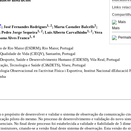
Indicadore
Links rela
Compartilh
Mais
*
1, 2
5
; José Fernandes Rodrigues
; Marta Castañer Balcells
;
Mais
1, 2
1, 2
; Pedro Jorge Sequeira
; Luís Alberto Carvalhinho
; Vera
1, 4
Permali
usana Alves Franco
to de Rio Maior (ESDRM), Rio Maior, Portugal
Qualidade de Vida (CIEQV), Santarém, Portugal
 Desporto, Saúde e Desenvolvimento Humano (CIDESD), Vila Real, Portugal
ação, Tecnologia e Saúde (CI&DETS), Viseu, Portugal
gia Observacional en l'activitat Física i Esportiva; Institut Nacional dEducació
anha
m o propósito de desenvolver e validar o sistema de observação da comunicação cin
icação piloto do mesmo. No processo de desenvolvimento e validação do novo sis
enciais. No final deste processo foi estabelecida a validade e fiabilidade de 5 dim
nstrutores, criando-se a versão final deste sistema de observação. Esta versão do s