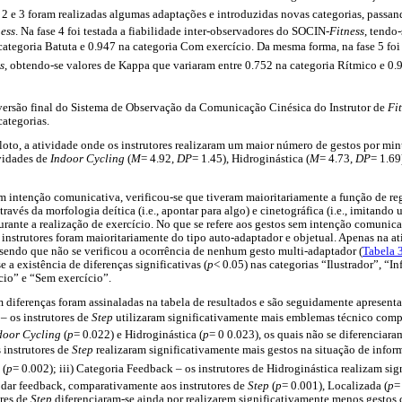
es 2 e 3 foram realizadas algumas adaptações e introduzidas novas categorias, passa
ness
. Na fase 4 foi testada a fiabilidade inter-observadores do SOCIN-
Fitness
, tendo
ategoria Batuta e 0.947 na categoria Com exercício. Da mesma forma, na fase 5 foi 
s
, obtendo-se valores de Kappa que variaram entre 0.752 na categoria Rítmico e 0.95
versão final do Sistema de Observação da Comunicação Cinésica do Instrutor de
Fi
categorias.
iloto, a atividade onde os instrutores realizaram um maior número de gestos por min
ividades de
Indoor Cycling
(
M
= 4.92,
DP
= 1.45), Hidroginástica (
M
= 4.73,
DP
= 1.69
m intenção comunicativa, verificou-se que tiveram maioritariamente a função de r
través da morfologia deítica (i.e., apontar para algo) e cinetográfica (i.e., imitando
urante a realização de exercício. No que se refere aos gestos sem intenção comunica
 instrutores foram maioritariamente do tipo auto-adaptador e objetual. Apenas na at
 sendo que não se verificou a ocorrência de nenhum gesto multi-adaptador (
Tabela 
e a existência de diferenças significativas (
p
< 0.05) nas categorias “Ilustrador”, “
io” e “Sem exercício”.
 diferenças foram assinaladas na tabela de resultados e são seguidamente apresentad
– os instrutores de
Step
utilizaram significativamente mais emblemas técnico comp
door Cycling
(
p
= 0.022) e Hidroginástica (
p
= 0 0.023), os quais não se diferenciara
s instrutores de
Step
realizaram significativamente mais gestos na situação de inf
 (
p
= 0.002); iii) Categoria Feedback – os instrutores de Hidroginástica realizam si
dar feedback, comparativamente aos instrutores de
Step
(
p
= 0.001), Localizada (
p
=
ores de
Step
diferenciaram-se ainda por realizarem significativamente menos gestos