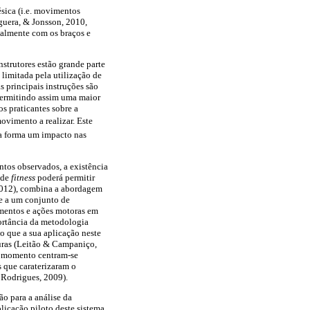
sica (i.e. movimentos
guera, & Jonsson, 2010,
ialmente com os braços e
nstrutores estão grande parte
limitada pela utilização de
 principais instruções são
 permitindo assim uma maior
s praticantes sobre a
ovimento a realizar. Este
sa forma um impacto nas
tos observados, a existência
 de
fitness
poderá permitir
(2012), combina a abordagem
e a um conjunto de
amentos e ações motoras em
portância da metodologia
o que a sua aplicação neste
uras (Leitão & Campaniço,
o momento centram-se
 que caraterizaram o
 Rodrigues, 2009).
o para a análise da
licação piloto deste sistema