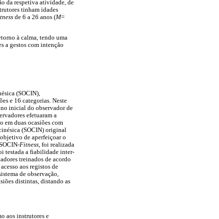
ão da respetiva atividade, de
trutores tinham idades
itness
de 6 a 26 anos (
M
=
etorno à calma, tendo uma
es a gestos com intenção
nésica (SOCIN),
es e 16 categorias. Neste
ino inicial do observador de
servadores efetuaram a
eo em duas ocasiões com
cinésica (SOCIN) original
 objetivo de aperfeiçoar o
 SOCIN-
Fitness
, foi realizada
i testada a fiabilidade inter-
vadores treinados de acordo
acesso aos registos de
 sistema de observação,
iões distintas, distando as
o aos instrutores e