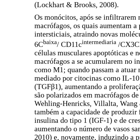
(Lockhart & Brooks, 2008).
Os monócitos, após se infiltrarem
macrófagos, os quais aumentam a 
intersticiais, atraindo novas molé
baixa
intermediaria
6C
/ CD11c
/CX3C
células musculares apoptóticas e ne
macrófagos a se acumularem no iní
como M1; quando passam a atuar n
mediado por citocinas como IL-10 
(TGFβ1), aumentando a proliferaçã
são polarizados em macrófagos de 
Wehling-Henricks, Villalta, Wang
também a capacidade de produzir f
insulina do tipo 1 (IGF-1) e de cr
aumentando o número de vasos sang
2010) e, novamente, induzindo a p