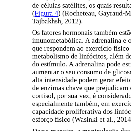
de células satélites, os quais resu
(
Figura 4
) (Rocheteau, Gayraud-Mo
Tajbakhsh, 2012).
Os fatores hormonais também estã
imunometabólica. A adrenalina e o
que respondem ao exercício físi
metabolismo de linfócitos, além d
do estímulo. A adrenalina pode est
aumentar o seu consumo de glicose
alta intensidade podem gerar efei
de enzimas chave que prejudicam 
cortisol, por sua vez, é consider
especialmente também, em exercíci
capacidade proliferativa dos linfó
esforço físico (Wasinki et al., 2014
Dessa maneira, a manipulação das v