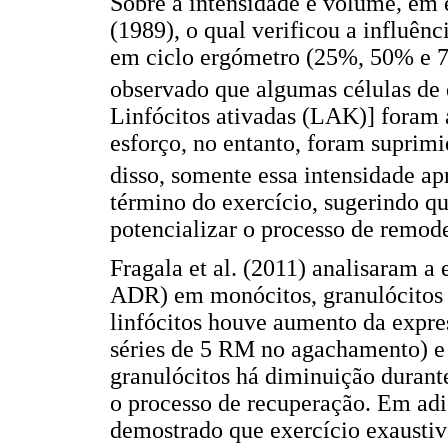
Sobre a intensidade e volume
,
em e
(1989), o qual verificou a influênc
em ciclo ergómetro (25%, 50% e
observado que algumas células de 
Linfócitos ativadas (LAK)] foram 
esforço, no entanto, foram suprim
disso, somente essa intensidade ap
término do exercício, sugerindo qu
potencializar o processo de remod
Fragala et al. (2011) analisaram a
ADR) em monócitos, granulócitos e
linfócitos houve aumento da expres
séries de 5 RM no agachamento) e
granulócitos há diminuição durant
o processo de recuperação. Em adi
demostrado que exercício exausti