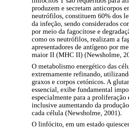
linfócitos T são requeridos para a
produzem e secretam anticorpos em
neutrófilos, constituem 60% dos le
da infeção, sendo considerados co
por meio da fagocitose e degradaç
como os neutrófilos, realizam a f
apresentadores de antígeno por m
maior II (MHC II) (Newsholme, 20
O metabolismo energético das célu
extremamente refinando, utilizand
graxos e corpos cetónicos. A glut
essencial, exibe fundamental impo
especialmente para a proliferação 
inclusive aumentando da produção 
cada célula (Newsholme, 2001).
O linfócito, em um estado quiescen