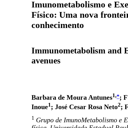
Imunometabolismo e Exe
Físico: Uma nova frontei
conhecimento
Immunometabolism and E
avenues
1,
*
Barbara de Moura Antunes
; 
1
2
Inoue
; José Cesar Rosa Neto
; 
1
Grupo de ImunoMetabolismo e E
física, Universidade Estadual Pau