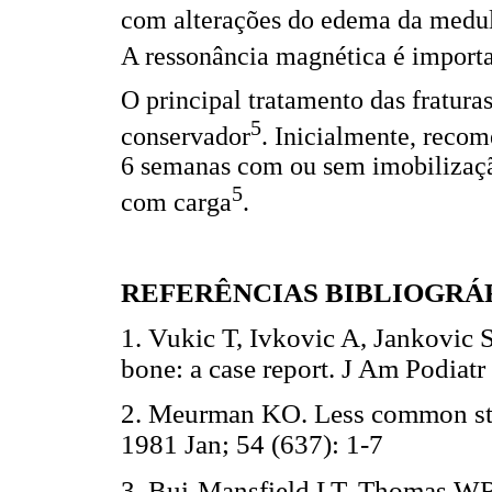
com alterações do edema da medu
A ressonância magnética é importa
O principal tratamento das fratura
5
conservador
. Inicialmente, reco
6 semanas com ou sem imobilização
5
com carga
.
REFERÊNCIAS BIBLIOGRÁ
1. Vukic T, Ivkovic A, Jankovic S.
bone: a case report. J Am Podiat
2. Meurman KO. Less common stres
1981 Jan; 54 (637): 1-7
3. Bui-Mansfield LT, Thomas WR.