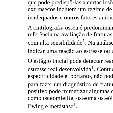
que pode predispô-las a certas les
extrínsecos incluem um regime de 
inadequados e outros fatores ambi
A cintilografia óssea é predomin
referência na avaliação de fratura
1
com alta sensibilidade
. Na anális
indicar uma reação ao estresse ou u
O estágio inicial pode detectar rea
1
estresse real desenvolvida
. Contu
especificidade e, portanto, não p
para fazer um diagnóstico de fratur
positivo pode mimetizar algumas o
como osteomielite, osteoma osteó
1
Ewing e metástase
.