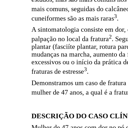
mais comuns, seguidas do calcâne
3
cuneiformes são as mais raras
.
A sintomatologia consiste em dor,
2
palpação no local da fratura
. Seg
plantar (fasciíte plantar, rotura p
mudanças na marcha, aumento da f
excessivos ou o início da prática d
3
fraturas de estresse
.
Demonstramos um caso de fratura p
mulher de 47 anos, a qual é a fratu
DESCRIÇÃO DO CASO CLÍN
Mulher de 47 anos com dor no pé d