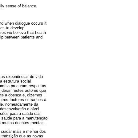
ily sense of balance.
nd when dialogue occurs it
rses to develop
res we believe that health
hip between patients and
as experiências de vida
 estrutura social
amília procuram respostas
sideram estes autores que
nte a doença e, dizemos
utros factores estranhos à
aúde, nomeadamente da
desenvolverão a nível
ssões para a saúde das
da saúde para a manutenção
a muitos doentes mentais.
 cuidar mais e melhor dos
 transição que as novas