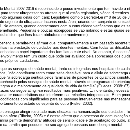
e Mental 2007-2016 é reconhecido o pouco investimento que tem havido a n
para tentar ultrapassar os atrasos que aí estão registados, várias directriz
endo algumas delas com cariz Legislativo como o Decreto-Lei nº 8 de 28 de 
de urgente de ultrapassar lacunas nesta área, criando um conjunto de unida
l. No entanto, quando contactamos com a comunidade verificamos que os se
 semelhante. Pequenas e poucas excepções se vão notando e estas quase s
subsídios que lhes foram atribuídos se mantiverem).
riencia permite-nos afirmar que, comparativamente a um passado recente t
mílias na prestação de cuidados aos doentes mentais. Com todas as dificuld
onhecido o papel importante das famílias a este nível. No entanto, é necess
 envolvimento tem um custo que pode ser avaliado pela sobrecarga dos cuid
os próprios cuidadores.
que os serviços de saúde mental, tanto os integrados nos hospitais de cuid
ios, "não contribuem tanto como seria desejável para o alivio da sobrecarga 
 que "a sobrecarga sentida pelos familiares de pacientes psiquiátricos consti
econhecida pelos serviços de saúde mental, através de programas de orientaç
stigma e o melhoramento da qualidade de vida da família" (Guedes, 2008: 67
azes consegue atingir-se resultados mais positivos. É, no entanto, necessári
na ter características que interferem nas relações interpessoais. É um pro
odificadas com significados para as pessoas intervenientes nas mensagens
rtamento ou estado de espírito do outro (Fiske, 2002).
 consegue atingir resultado mais eficazes na humanização dos cuidados. T
mplica afeto (Ribeiro, 2005) e é nesse afecto que o processo de comunicação
amília permite demonstrar atitudes de sensibilidade e de aceitação do outro, 
aúde da família que possuem no seu agregado pessoas com doença mental.