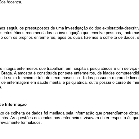
úde /doença.
s seguiu os pressupostos de uma investigação do tipo exploratória-descriti
mentos éticos recomendados na investigação que envolve pessoas, tanto nas
o com os próprios enfermeiros, após os quais fizemos a colheita de dados, 
 integra enfermeiros que trabalham em hospitais psiquiátricos e um serviço 
de Braga. A amostra é constituída por sete enfermeiros, de idades compreendida
 do sexo feminino e três do sexo masculino. Todos possuem o grau de licenc
 de enfermagem em saúde mental e psiquiátrica, outro possui o curso de m
a.
 de Informação
to de colheita de dados foi mediada pela informação que pretendíamos obter.
por nós. As questões colocadas aos enfermeiros visavam obter resposta às q
previamente formulados.