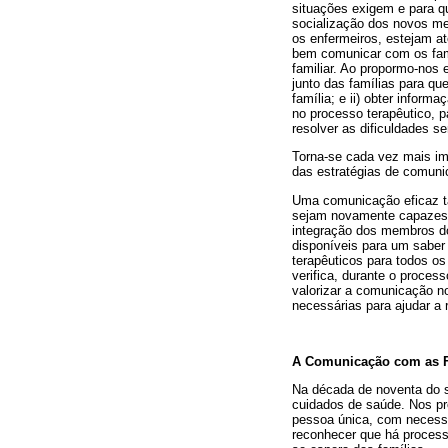
situações exigem e para q
socialização dos novos me
os enfermeiros, estejam at
bem comunicar com os fami
familiar. Ao propormo-nos 
junto das famílias para q
família; e ii) obter infor
no processo terapêutico, 
resolver as dificuldades se
Torna-se cada vez mais im
das estratégias de comuni
Uma comunicação eficaz t
sejam novamente capazes d
integração dos membros doe
disponíveis para um saber
terapêuticos para todos o
verifica, durante o process
valorizar a comunicação n
necessárias para ajudar a r
A Comunicação com as F
Na década de noventa do 
cuidados de saúde. Nos pr
pessoa única, com necessi
reconhecer que há process