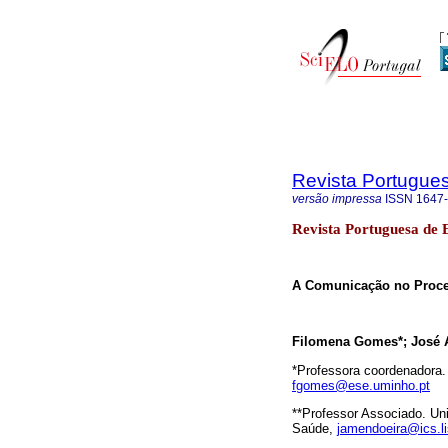
Revista Portugue
versão impressa
ISSN
1647
Revista Portuguesa de
A Comunicação no Proces
Filomena Gomes*; José A
*Professora coordenadora.
fgomes@ese.uminho.pt
**Professor Associado. Uni
Saúde,
jamendoeira@ics.li