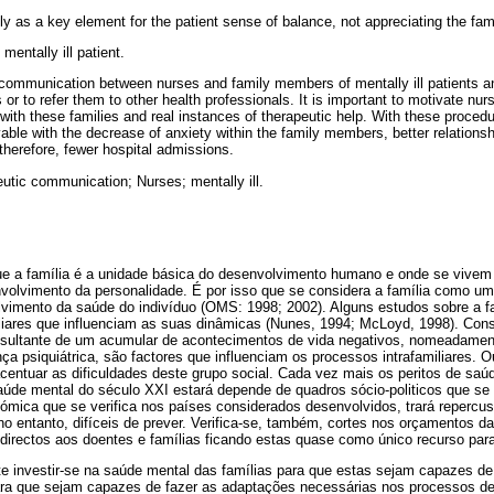
ly as a key element for the patient sense of balance, not appreciating the fam
 mentally ill patient.
le communication between nurses and family members of mentally ill patients a
s or to refer them to other health professionals. It is important to motivate nu
th these families and real instances of therapeutic help. With these procedu
vable with the decrease of anxiety within the family members, better relations
therefore, fewer hospital admissions.
utic communication; Nurses; mentally ill.
ue a família é a unidade básica do desenvolvimento humano e onde se vivem 
volvimento da personalidade. É por isso que se considera a família como uma
lvimento da saúde do indivíduo (OMS: 1998; 2002). Alguns estudos sobre a f
liares que influenciam as suas dinâmicas (Nunes, 1994; McLoyd, 1998). Con
resultante de um acumular de acontecimentos de vida negativos, nomeadame
a psiquiátrica, são factores que influenciam os processos intrafamiliares. O
acentuar as dificuldades deste grupo social. Cada vez mais os peritos de s
de mental do século XXI estará depende de quadros sócio-politicos que se 
nómica que se verifica nos países considerados desenvolvidos, trará repercu
no entanto, difíceis de prever. Verifica-se, também, cortes nos orçamentos 
 directos aos doentes e famílias ficando estas quase como único recurso par
te investir-se na saúde mental das famílias para que estas sejam capazes de
ara que sejam capazes de fazer as adaptações necessárias nos processos de