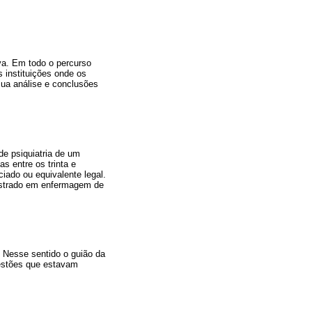
va. Em todo o percurso
 instituições onde os
sua análise e conclusões
de psiquiatria de um
s entre os trinta e
iado ou equivalente legal.
estrado em enfermagem de
 Nesse sentido o guião da
uestões que estavam