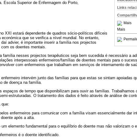
Indicadore
a. Escola Superior de Enfermagem do Porto,
Links rela
Compartilh
Mais
Mais
o XXI estará dependente de quadros sócio-políticos difíceis
a económica que se verifica a nível mundial. No entanto,
Permali
aí advier, é importante inserir a família nos projectos
r com os doentes mentais.
a família nesses projectos terapêuticos seja bem sucedida é necessário a a
elações interpessoais enfermeiros/famílias de doentes mentais para o suces
nvolver com enfermeiros que trabalham em serviços de internamento de saúd
 o enfermeiro intervém junto das famílias para que estas se sintam apoiadas
o de doença na família.
os espaços de tempo que disponibilizam para ouvir as famílias. Trabalhamos 
emi-estruturadas. O tratamento dos dados é feito através de análise de con
 que:
pelos enfermeiros para comunicar com a família visam essencialmente dar i
 doente após a alta.
um elemento fundamental para o equilíbrio do doente mas não valorizam o equi
fermeiros é o doente identificado.