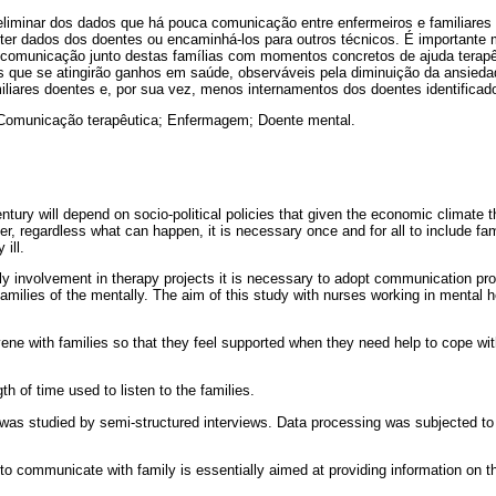
eliminar dos dados que há pouca comunicação entre enfermeiros e familiares
ter dados dos doentes ou encaminhá-los para outros técnicos. É importante 
comunicação junto destas famílias com momentos concretos de ajuda terap
 que se atingirão ganhos em saúde, observáveis pela diminuição da ansiedad
liares doentes e, por sua vez, menos internamentos dos doentes identificad
Comunicação terapêutica; Enfermagem; Doente mental.
ntury will depend on socio-political policies that given the economic climate t
ver, regardless what can happen, it is necessary once and for all to include fam
ill.
ly involvement in therapy projects it is necessary to adopt communication pr
 families of the mentally. The aim of this study with nurses working in mental h
vene with families so that they feel supported when they need help to cope wit
th of time used to listen to the families.
as studied by semi-structured interviews. Data processing was subjected to
to communicate with family is essentially aimed at providing information on t