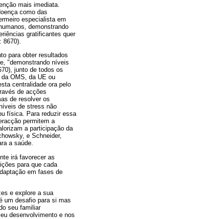
venção mais imediata.
 doença como das
fermeiro especialista em
 e humanos, demonstrando
riências gratificantes quer
: 8670).
to para obter resultados
e, "demonstrando níveis
70), junto de todos os
m da OMS, da UE ou
sta centralidade ora pelo
através de acções
as de resolver os
níveis de stress não
 física. Para reduzir essa
eracção permitem a
lorizam a participação da
chowsky, e Schneider,
ara a saúde.
te irá favorecer as
dições para que cada
adaptação em fases de
es e explore a sua
 é um desafio para si mas
do seu familiar
seu desenvolvimento e nos