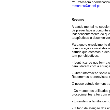
***Professora coordenador
mmartins@esenf.pt
Resumo
A saúde mental no século n
de prever face à conjuntur
independentemente do que d
terapêuticos a desenvolve
Para que o envolvimento d
comunicação a nível das r
estudo que estamos a dese
tem por objectivos:
- Identificar de que forma
para lidarem com a situaçã
- Obter informação sobre 
Recorremos a entrevistas s
O nosso estudo demonstra
- Os momentos utilizados 
procedimentos a ter com o
- Entendem a família como 
- O foco de atenção dos en