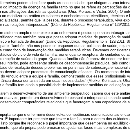
nfermeiros podem identificar quais as necessidades que obrigam a uma inter
 do impacto da doença na família tanto no que se refere às percepções da
a nas alterações das rotinas quotidianas (Oriá; Moraes; e Victor, 2004). O en
a ao mobilizar na prática os saberes e conhecimentos científicos, técnicos
cializadas, permite que "a pessoa, durante o processo terapêutico, viva expe
er nas relações interpessoais" (Diário da República, Regulamento nº 129/2011
 sistema amplo e complexo e ao enfermeiro é pedido que saiba interagir tan
entificado mas também para que possa adoptar medidas de promoção de saúd
nico e tomada de decisão" (Diário da República, Regulamento nº 129/2011: 86
 parte. Também não nos podemos esquecer que as politicas de saúde, seja
ia como foco de intervenção das medidas terapêuticas. Devemos considerar e
stádios do ciclo de vida da família, ora enquanto receptora, de cuidados ou 
promoção de saúde do grupo. Quando a família não é capaz de encontrar form
eu interior, pode apresentar sinais de descompensação psíquica, tais como 
ade de resolução desses problemas ou por sinais de sobrecarga emocional ou
iros devem adoptar processos de comunicação eficazes. Os momentos de int
o vínculo entre a equipe e família, demonstrando que esses profissionais va
rtância dessa ser assistida em suas necessidades" (Mielke, Kohlrausch, Ols
m a família tem ainda a possibilidade de implementar medidas de educação p
larem o desenvolvimento de um ambiente terapêutico, sabem que este ambien
por sua vez, permitir um desenvolvimento pessoal e interpessoal criando con
 desenvolver competências relacionais que favoreçam a sua capacidade de 
portante que o enfermeiro desenvolva competências comunicacionais eficaz
a. É importante ter presente que trazer a família para o centro dos cuidados
 Isto porque lhe reconhece o papel importante que desempenha no equilíbrio 
ente, que ela própria pode precisar de ajuda nas fases mais complexas do 