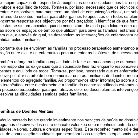
ue sejam capazes de responder às exigências que a sociedade lhes faz enqu
mbros e equilíbrio de todos. Torna-se, por isso, necessário que os técnico
entos e disponíveis para manterem um nível de comunicação eficaz, um saber
liares de doentes mentais para obter ganhos terapêuticos em todos os ele
encontrar respostas aos objectivos por nós traçados: i) identificar de que for
ue estas se sintam apoiadas quando necessitam de ajuda para lidarem com a 
mação sobre os espaços de tempo que utilizam para ouvir as famílias, estamos
para que, e através do qual, se desenrolem as intervenções de enfermagem ne
ntidas pelos familiares.
portante que se envolvam as famílias no processo terapêutico aumentando a
cação entre elas e os enfermeiros para aumentar as hipóteses de sucesso no
ambém reforça na família a capacidade de fazer as mudanças que as novas 
e responder às exigências que a sociedade lhes faz enquanto responsáveis 
ntes e equilíbrio de todos. Torna-se, por isso, necessário que os enfermeir
 ouvir peculiar na arte de bem comunicar com as familiares de doentes menta
s elementos do agregado familiar. Ao propormo-nos obter informação sobre a
o terapêutico, entre o enfermeiro e a família do doente identificado estamos a
o processo terapêutico, para que, através dele, se desenrolem as intervenç
esolver as dificuldades sentidas pelos familiares.
amílias de Doentes Mentais
século passado houve grande investimento nos serviços de saúde no domín
ogramas desenvolvidos neste contexto valorizou-se o reconhecimento do doe
dades, valores, cultura e crenças específicas. Este reconhecimento só é de
os de comunicação saudáveis que permitam boas relações interpessoais par