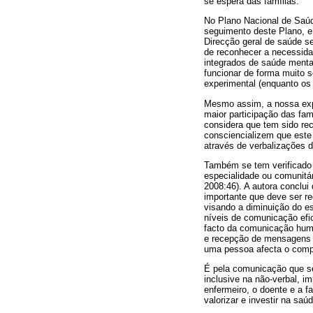
se espera das famílias.
No Plano Nacional de Saúd
seguimento deste Plano, e 
Direcção geral de saúde s
de reconhecer a necessida
integrados de saúde menta
funcionar de forma muito
experimental (enquanto os 
Mesmo assim, a nossa expe
maior participação das fa
considera que tem sido rec
consciencializem que este
através de verbalizações d
Também se tem verificado 
especialidade ou comunitár
2008:46). A autora conclui
importante que deve ser r
visando a diminuição do e
níveis de comunicação efic
facto da comunicação huma
e recepção de mensagens c
uma pessoa afecta o compo
É pela comunicação que se
inclusive na não-verbal, i
enfermeiro, o doente e a f
valorizar e investir na s