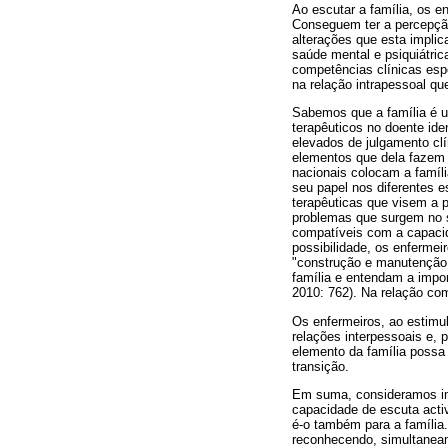
Ao escutar a família, os e
Conseguem ter a percepção
alterações que esta implic
saúde mental e psiquiátric
competências clínicas espe
na relação intrapessoal qu
Sabemos que a família é um
terapêuticos no doente id
elevados de julgamento clí
elementos que dela fazem
nacionais colocam a famíl
seu papel nos diferentes e
terapêuticas que visem a 
problemas que surgem no s
compatíveis com a capacid
possibilidade, os enferme
"construção e manutenção d
família e entendam a impo
2010: 762). Na relação co
Os enfermeiros, ao estimu
relações interpessoais e, 
elemento da família possa
transição.
Em suma, consideramos im
capacidade de escuta activ
é-o também para a família.
reconhecendo, simultaneam