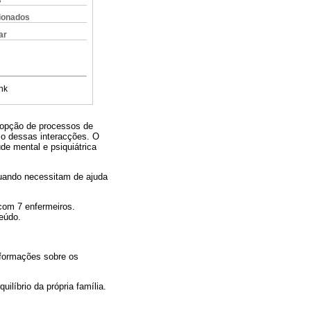
s
cionados
ar
nk
dopção de processos de
so dessas interacções. O
e mental e psiquiátrica
 quando necessitam de ajuda
com 7 enfermeiros.
teúdo.
nformações sobre os
líbrio da própria família.