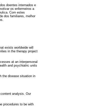
 dos doentes internados e
motivar os enfermeiros a
êutica. Com estes
e dos familiares, melhor
os.
hat exists worldwide will
ilies in the therapy project
ocesses at an interpersonal
ealth and psychiatric units
h the disease situation in
 content analysis. Our
he procedures to be with