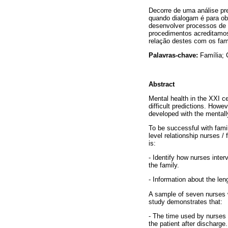
Decorre de uma análise pr
quando dialogam é para ob
desenvolver processos de 
procedimentos acreditamos
relação destes com os fami
Palavras-chave:
Família; 
Abstract
Mental health in the XXI ce
difficult predictions. Howe
developed with the mentally 
To be successful with fami
level relationship nurses /
is:
- Identify how nurses inter
the family.
- Information about the leng
A sample of seven nurses w
study demonstrates that:
- The time used by nurses 
the patient after discharge.