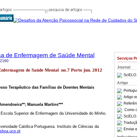
sa de Enfermagem de Saúde Mental
Serviços P
-2160
Journal
 Enfermagem de Saúde Mental no.7 Porto jun. 2012
SciELO 
Artigo
so Terapêutico das Famílias de Doentes Mentais
Portugu
Artigo 
Referên
mendoeira**; Manuela Martins***
Como ci
 Escola Superior de Enfermagem da Universidade do Minho,
SciELO 
Traduçã
versidade Católica Portuguesa. Instituto de Ciências da
Enviar e
sboa.ucp.pt