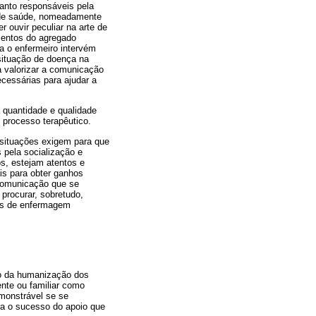
anto responsáveis pela
s de saúde, nomeadamente
 ouvir peculiar na arte de
mentos do agregado
ma o enfermeiro intervém
situação de doença na
 a valorizar a comunicação
cessárias para ajudar a
 quantidade e qualidade
 processo terapêutico.
situações exigem para que
pela socialização e
os, estejam atentos e
is para obter ganhos
 comunicação que se
 procurar, sobretudo,
ões de enfermagem
io da humanização dos
nte ou familiar como
monstrável se se
a o sucesso do apoio que