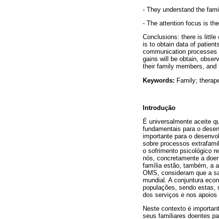
- They understand the fami
- The attention focus is the
Conclusions: there is litt
is to obtain data of patient
communication processes wi
gains will be obtain, obser
their family members, and 
Keywords:
Family; therape
Introdução
É universalmente aceite q
fundamentais para o desen
importante para o desenvo
sobre processos extrafami
o sofrimento psicológico 
nós, concretamente a doenç
família estão, também, a 
OMS, consideram que a saú
mundial. A conjuntura eco
populações, sendo estas, 
dos serviços e nos apoios
Neste contexto é importan
seus familiares doentes p