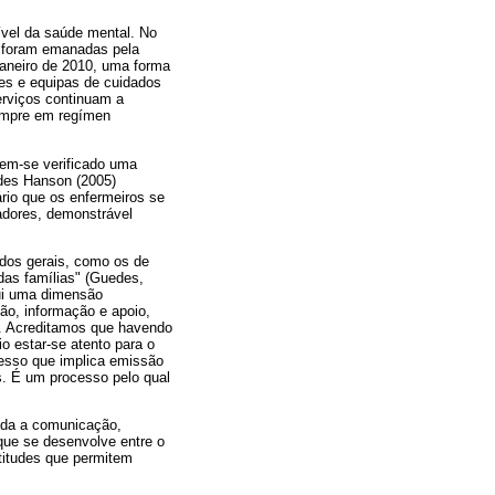
ível da saúde mental. No
es foram emanadas pela
Janeiro de 2010, uma forma
des e equipas de cuidados
rviços continuam a
empre em regímen
em-se verificado uma
ades Hanson (2005)
ário que os enfermeiros se
adores, demonstrável
ados gerais, como os de
das famílias" (Guedes,
tui uma dimensão
ão, informação e apoio,
). Acreditamos que havendo
o estar-se atento para o
cesso que implica emissão
. É um processo pelo qual
oda a comunicação,
 que se desenvolve entre o
atitudes que permitem