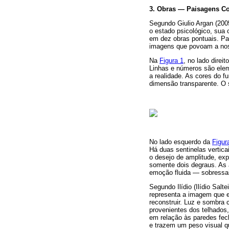
3. Obras — Paisagens Co
Segundo Giulio Argan (2005
o estado psicológico, sua c
em dez obras pontuais. Pa
imagens que povoam a nos
Na
Figura 1
, no lado direi
Linhas e números são elem
a realidade. As cores do 
dimensão transparente. O 
No lado esquerdo da
Figur
Há duas sentinelas vertic
o desejo de amplitude, ex
somente dois degraus. As 
emoção fluida — sobressai 
Segundo Ilídio (Ilídio Sal
representa a imagem que e
reconstruir. Luz e sombra 
provenientes dos telhados,
em relação às paredes fec
e trazem um peso visual qu