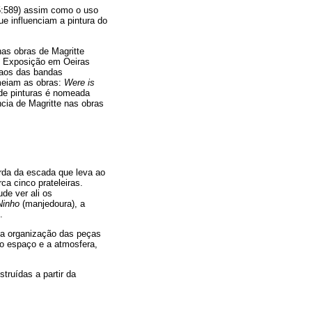
5:589) assim como o uso
e influenciam a pintura do
nas obras de Magritte
de Exposição em Oeiras
s aos das bandas
meiam as obras:
Were is
 de pinturas é nomeada
ncia de Magritte nas obras
rda da escada que leva ao
ca cinco prateleiras.
de ver ali os
Ninho
(manjedoura), a
.
e a organização das peças
 o espaço e a atmosfera,
ruídas a partir da