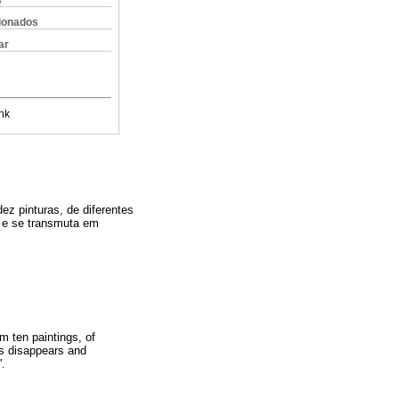
s
cionados
ar
nk
dez pinturas, de diferentes
e e se transmuta em
om ten paintings, of
es disappears and
'.