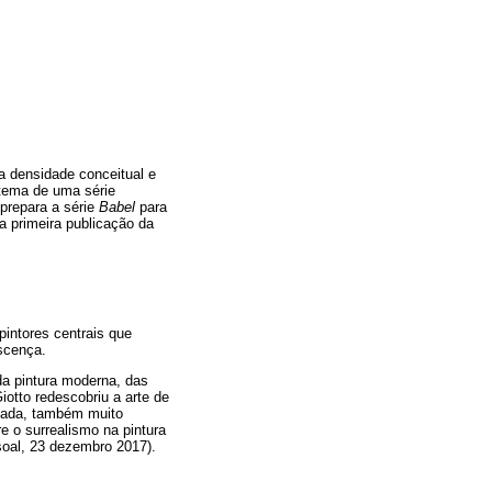
a densidade conceitual e
 tema de uma série
 prepara a série
Babel
para
 a primeira publicação da
pintores centrais que
scença.
 da pintura moderna, das
iotto redescobriu a arte de
ulada, também muito
e o surrealismo na pintura
soal, 23 dezembro 2017).