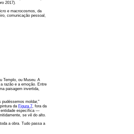
ro 2017).
 micro e macrocosmos, da
eiro, comunicação pessoal,
ou Templo, ou Museu. A
 a razão e a emoção. Entre
uma paisagem invertida,
s pudéssemos moldar,"
pintura da
Figura 7
, fora da
 entidade específica —
nitidamente, se vê do alto.
toda a obra. Tudo passa a