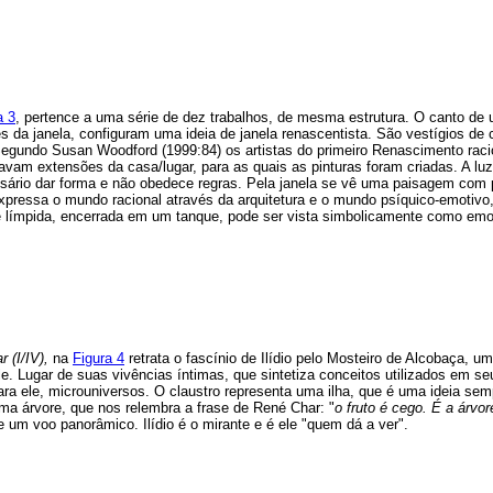
a 3
, pertence a uma série de dez trabalhos, de mesma estrutura. O canto de 
s da janela, configuram uma ideia de janela renascentista. São vestígios 
Segundo Susan Woodford (1999:84) os artistas do primeiro Renascimento rac
avam extensões da casa/lugar, para as quais as pinturas foram criadas. A lu
sário dar forma e não obedece regras. Pela janela se vê uma paisagem com 
xpressa o mundo racional através da arquitetura e o mundo psíquico-emotivo
e límpida, encerrada em um tanque, pode ser vista simbolicamente como e
 (I/IV),
na
Figura 4
retrata o fascínio de Ilídio pelo Mosteiro de Alcobaça, 
le. Lugar de suas vivências íntimas, que sintetiza conceitos utilizados em se
ra ele, microuniversos. O claustro representa uma ilha, que é uma ideia sem
uma árvore, que nos relembra a frase de René Char: "
o fruto é cego. É a árvo
 um voo panorâmico. Ilídio é o mirante e é ele "quem dá a ver".