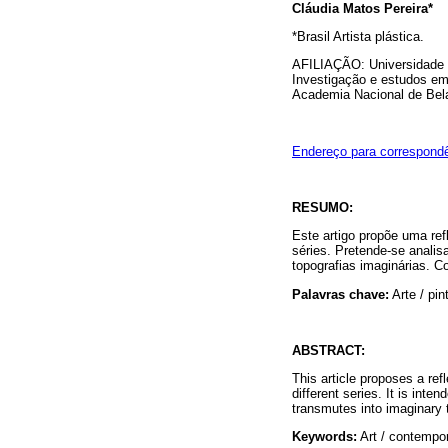
Cláudia Matos Pereira*
*Brasil Artista plástica.
AFILIAÇÃO: Universidade d
Investigação e estudos em
Academia Nacional de Bela
Endereço para correspond
RESUMO:
Este artigo propõe uma refl
séries. Pretende-se anali
topografias imaginárias. C
Palavras chave:
Arte / pin
ABSTRACT:
This article proposes a refl
different series. It is in
transmutes into imaginary 
Keywords:
Art / contempora