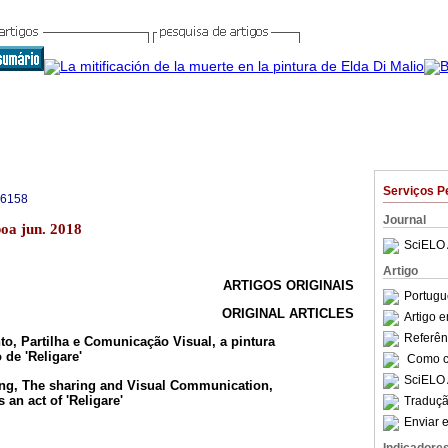
Serviços P
-6158
Journal
boa jun. 2018
SciELO 
Artigo
ARTIGOS ORIGINAIS
Portugu
ORIGINAL ARTICLES
Artigo 
Referên
nto, Partilha e Comunicação Visual, a pintura
de 'Religare'
Como ci
SciELO 
nking, The sharing and Visual Communication,
an act of 'Religare'
Traduçã
Enviar e