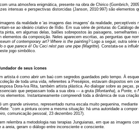
com uma atmosfera enigmática, presente na obra de Chirico (Gombrich, 200
zes intensas e perspectivas distorcidas (Janson, 2010:997) são elementos qu
magens da realidade e 'as imagens das imagens' da realidade, perceptíveis 
ntam-se ao ideário criativo de Ilídio. Em sua série de pinturas do Catálogo 
tista pinta, em algumas delas, balões sobrepostos às paisagens, semelhante
m elementos da composição. Neles aparecem escritas, as perguntas que no
useum of contemporary art? Where is the painting?
Logo a seguir, outra série
o o que parece é! Ou Ceci nést pas une pipe (Magritte
). Constata-se a influê
deste jogo simbólico.
 fundador de seus ícones
 um artista é como abrir um baú com segredos guardados pelo tempo. À esque
 coleção de toda uma vida, referentes a Presépios, estavam dispostos em cer
 esposa Dora-Iva Rita, também artista plástica. Ao dialogar sobre as peças, pu
ssenciais
que perpassam toda a sua obra — a gruta (
Montanha
), a
Ponte,
o
ros elementos. Instantaneamente compreendi toda a dinâmica de sua criação
io é um grande universo, representado numa escala muito pequenina, mediant
eflete: "com a pintura ocorre a mesma situação: há uma autoridade a compor
alteiro, comunicação pessoal, 23 dezembro 2017).
em relembra a metodologia nas terapias Junguianas, em que as imagens const
a areia, geram o diálogo entre inconsciente e consciente.