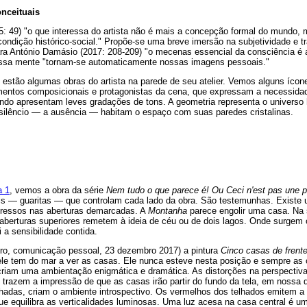
nceituais
: 49) "o que interessa do artista não é mais a concepção formal do mundo, 
ondição histórico-social." Propõe-se uma breve imersão na subjetividade e traj
ra António Damásio (2017: 208-209) "o mecenas essencial da consciência é a
sa mente "tornam-se automaticamente nossas imagens pessoais."
to estão algumas obras do artista na parede de seu atelier. Vemos alguns íco
entos composicionais e protagonistas da cena, que expressam a necessidad
fundo apresentam leves gradações de tons. A geometria representa o univer
silêncio — a ausência — habitam o espaço com suas paredes cristalinas.
a 1
, vemos a obra da série
Nem tudo o que parece é! Ou Ceci n'est pas une pi
ais — guaritas — que controlam cada lado da obra. São testemunhas. Existe 
pressos nas aberturas demarcadas. A
Montanha
parece engolir uma casa. Na 
aberturas superiores remetem à ideia de céu ou de dois lagos. Onde surgem
a sensibilidade contida.
teiro, comunicação pessoal, 23 dezembro 2017) a pintura
Cinco casas de frent
le tem do mar a ver as casas. Ele nunca esteve nesta posição e sempre as o
criam uma ambientação enigmática e dramática. As distorções na perspectiva, 
 trazem a impressão de que as casas irão partir do fundo da tela, em nossa 
hadas, criam o ambiente introspectivo. Os vermelhos dos telhados emitem 
e equilibra as verticalidades luminosas. Uma luz acesa na casa central é um