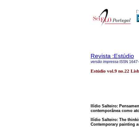
Revista :Estúdio
versão impressa
ISSN
1647
Estúdio vol.9 no.22 Lis
Ilídio Salteiro: Pensame
contemporânea como ato 
Ilídio Salteiro: The thi
Contemporary painting as 