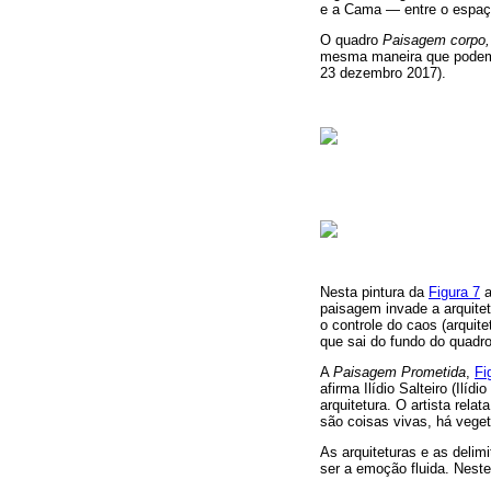
e a Cama — entre o espaço
O quadro
Paisagem corpo,
mesma maneira que pode
23 dezembro 2017).
Nesta pintura da
Figura 7
a
paisagem invade a arquite
o controle do caos (arquit
que sai do fundo do quadr
A
Paisagem Prometida
,
Fi
afirma Ilídio Salteiro (Il
arquitetura. O artista re
são coisas vivas, há veget
As arquiteturas e as deli
ser a emoção fluida. Nest