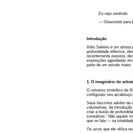
Eu vejo sentindo.
— Gloucester para 
Introdução
Ilídio Salteiro é um artis
profundidade reflexiva, ob
recentemente exposta, dent
exposições agendadas em 
parte de um estudo maior, 
1. O imaginário do artist
O universo simbólico de Il
configuram seu arcabouço 
Seus fascínios advêm da cu
volumetrias, da introdução
criar a ilusão de profundi
surrealista." Não aquele m
que se fala — na totalidad
Os azuis que ele utiliza 