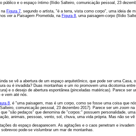
 público e o espaço íntimo (Ilídio Salteiro, comunicação pessoal, 23 dezemb
na
Figura 7
, segundo o artista, "é a terra, vista como corpo", uma ideia de
mos ver a
Paisagem Prometida
, na
Figura 8
, uma paisagem-corpo (Ilídio Salt
inda se vê a abertura de um espaço arquitetônico, que pode ser uma Casa, 
tura ou é invadida? Duas montanhas e um rio promovem uma dicotomia entre
etura) e o desejo de abertura espontânea (pinceladas matéricas). Parece ser 
o e vem até nós.
gura 8
, é "uma paisagem, mas é um corpo, como se fosse uma coisa que nó
ídio Salteiro, comunicação pessoal, 23 dezembro 2017). Parece ser um
zoom
na 
lata que "são pedaços" que denomina de "corpos:" possuem personalidade, uma
ação, animais, pessoas, vento, sol, chuva, uma vida própria. Mas não se vê 
mitações do espaço desaparecem. As agitações e o caos penetram e invadem 
e sobrevoo pode-se vislumbrar um mar de montanhas.