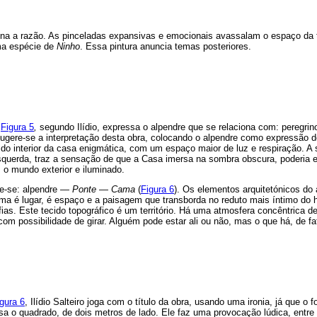
a a razão. As pinceladas expansivas e emocionais avassalam o espaço da t
uma espécie de
Ninho
. Essa pintura anuncia temas posteriores.
a
Figura 5
,
segundo Ilídio, expressa o alpendre que se relaciona com: peregrin
ugere-se a interpretação desta obra, colocando o alpendre como expressão 
do interior da casa enigmática, com um espaço maior de luz e respiração. A 
squerda, traz a sensação de que a Casa imersa na sombra obscura, poderia e
 o mundo exterior e iluminado.
ve-se: alpendre —
Ponte
—
Cama
(
Figura 6
). Os elementos arquitetónicos do
a é lugar, é espaço e a paisagem que transborda no reduto mais íntimo do
ias. Este tecido topográfico é um território. Há uma atmosfera concêntrica d
com possibilidade de girar. Alguém pode estar ali ou não, mas o que há, de f
gura 6
, Ilídio Salteiro joga com o título da obra, usando uma ironia, já que o 
sa o quadrado, de dois metros de lado. Ele faz uma provocação lúdica, entre