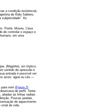
mas a condição existencial,
etória de Ilídio Salteiro,
 subjetividade". As
nes:
Ponte, Museu, Casa
.
e de controlar o espaço e
so humano, em uma
pe, (Magritte
), um tríptico.
um sentido de opressão e
sua entrada é possível ver
 os azuis: água ou céu —
e para mim
(
Figura 2
)
bservava de perfil. Tenta
aliadas às linhas radiais
direção. Poucas janelas,
a sensação de aquecimento
 sinal de vida.