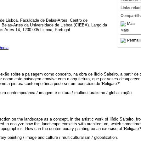
Indicadore
Links rela
Compartilh
e Lisboa, Faculdade de Belas-Artes, Centro de
Mais
 Belas-Artes da Universidade de Lisboa (CIEBA). Largo da
s Artes 14, 1200-005 Lisboa, Portugal
Mais
Permali
ência
exão sobre a paisagem como conceito, na obra de Ilídio Salteiro, a partir de 
sar como esta paisagem convive com a arquitetura, que por vezes desaparec
omo a pintura contemporânea pode ser um exercício de 'Religare?'
tura contemporânea / imagem e cultura / multiculturalismo / globalização.
ection on the landscape as a concept, in the artistic work of Ilídio Salteiro, fr
tended to analyze how this landscape coexists with architecture, which sometim
topographies. How can the contemporary painting be an exercise of 'Religare?
ry painting / image and culture / multiculturalism / globalization.