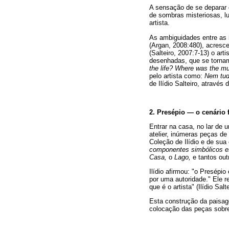
A sensação de se deparar 
de sombras misteriosas, lu
artista.
As ambiguidades entre as i
(Argan, 2008:480), acresce
(Salteiro, 2007:7-13) o ar
desenhadas, que se torna
the life? Where was the m
pelo artista como:
Nem tud
de Ilídio Salteiro, através 
2. Presépio — o cenário
Entrar na casa, no lar de
atelier, inúmeras peças de
Coleção de Ilídio e de sua
componentes simbólicos e
Casa,
o
Lago,
e tantos out
Ilídio afirmou: "o Presép
por uma autoridade." Ele r
que é o artista" (Ilídio S
Esta construção da paisag
colocação das peças sobre 