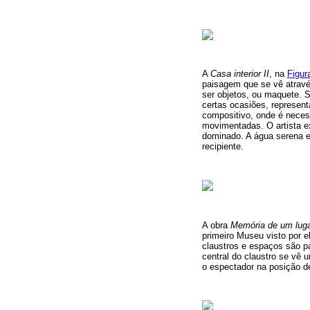
A
Casa interior II
, na
Figur
paisagem que se vê atravé
ser objetos, ou maquete. 
certas ocasiões, represent
compositivo, onde é neces
movimentadas. O artista e
dominado. A água serena 
recipiente.
A obra
Memória de um lugar
primeiro Museu visto por e
claustros e espaços são pa
central do claustro se vê 
o espectador na posição de