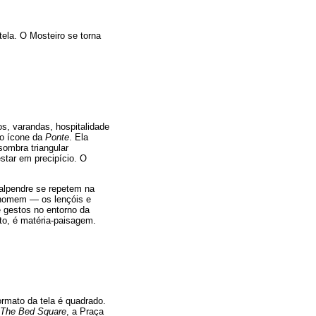
ela. O Mosteiro se torna
os, varandas, hospitalidade
do ícone da
Ponte
. Ela
sombra triangular
star em precipício. O
 alpendre se repetem na
 homem — os lençóis e
e gestos no entorno da
ato, é matéria-paisagem.
formato da tela é quadrado.
The Bed Square
, a Praça