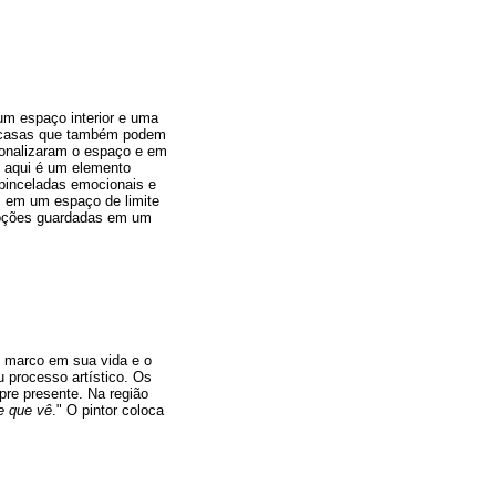
um espaço interior e uma
de casas que também podem
ionalizaram o espaço e em
z aqui é um elemento
pinceladas emocionais e
, em um espaço de limite
moções guardadas em um
um marco em sua vida e o
u processo artístico. Os
pre presente. Na região
re que vê
." O pintor coloca