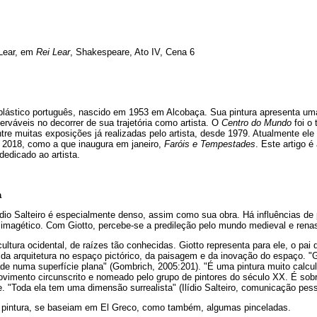
Lear, em
Rei Lear
, Shakespeare, Ato IV, Cena 6
ta plástico português, nascido em 1953 em Alcobaça. Sua pintura apresenta um
serváveis no decorrer de sua trajetória como artista. O
Centro do Mundo
foi o
re muitas exposições já realizadas pelo artista, desde 1979. Atualmente ele
2018, como a que inaugura em janeiro,
Faróis e Tempestades
. Este artigo é
dedicado ao artista.
a
ídio Salteiro é especialmente denso, assim como sua obra. Há influências de 
imagético. Com Giotto, percebe-se a predileção pelo mundo medieval e rena
ltura ocidental, de raízes tão conhecidas. Giotto representa para ele, o pai
 da arquitetura no espaço pictórico, da paisagem e da inovação do espaço. "G
dade numa superfície plana" (Gombrich, 2005:201). "É uma pintura muito calc
ovimento circunscrito e nomeado pelo grupo de pintores do século XX. É sobr
e. "Toda ela tem uma dimensão surrealista" (Ilídio Salteiro, comunicação pes
na pintura, se baseiam em El Greco, como também, algumas pinceladas.