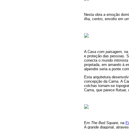
Nesta obra a emoção domin
ilha, centro, envolto em 
A
Casa com paisagem,
n
e proteção das pessoas. S
conecta o mundo intimista 
projetada, em amarelo à e
alpendre seria a ponte com
Esta arquitetura desenvol
concepção da Cama. A Cam
colchas tornam-se topograf
Cama, que parece flutuar, 
Em
The Bed Square,
na
Fi
A grande diagonal, atraves