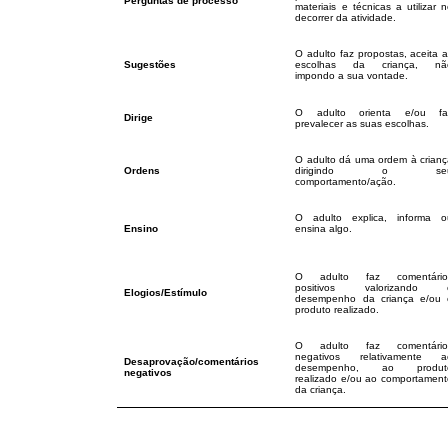
Perguntas de processo
materiais e técnicas a utilizar 
decorrer da atividade.
O adulto faz propostas, aceita 
Sugestões
escolhas da criança, nã
impondo a sua vontade.
O adulto orienta e/ou fa
Dirige
prevalecer as suas escolhas.
O adulto dá uma ordem à crianç
Ordens
dirigindo o se
comportamento/ação.
O adulto explica, informa o
Ensino
ensina algo.
O adulto faz comentário
positivos valorizando 
Elogios/Estímulo
desempenho da criança e/ou 
produto realizado.
O adulto faz comentário
negativos relativamente a
Desaprovação/comentários
desempenho, ao produt
negativos
realizado e/ou ao comportament
da criança.