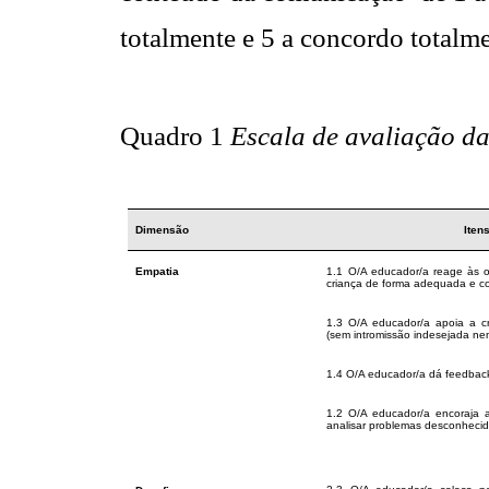
totalmente e 5 a concordo totalme
Quadro 1
Escala de avaliação da
Dimensão
Iten
Empatia
1.1 O/A educador/a reage às 
criança de forma adequada e c
1.3 O/A educador/a apoia a c
(sem intromissão indesejada ne
1.4 O/A educador/a dá feedback 
1.2 O/A educador/a encoraja a
analisar problemas desconhecid