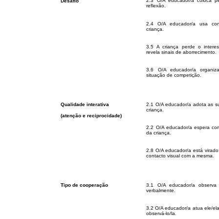
2.3 O/A educador/a coloca p
Desafio
reflexão.
2.4 O/A educador/a usa con
criança.
3.5 A criança perde o intere
revela sinais de aborrecimento.
3.6 O/A educador/a organi
situação de competição.
Qualidade interativa
2.1 O/A educador/a adota as su
criança.
(atenção e reciprocidade)
2.2 O/A educador/a espera com
da criança.
2.8 O/A educador/a está virado
contacto visual com a mesma.
Tipo de cooperação
3.1 O/A educador/a observa 
verbalmente.
3.2 O/A educador/a atua ele/ela
observá-lo/la.