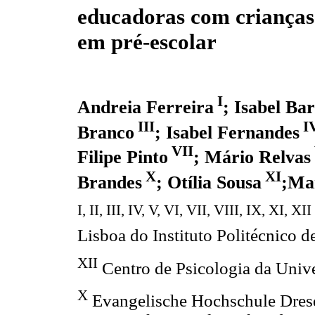
educadoras com crianças
em pré-escolar
I
Andreia Ferreira
; Isabel Ba
III
I
Branco
; Isabel Fernandes
VII
Filipe Pinto
; Mário Relvas
X
XI
Brandes
; Otília Sousa
;Ma
I, II, III, IV, V, VI, VII, VIII, IX, XI, XII
Lisboa do Instituto Politécnico d
XII
Centro de Psicologia da Univ
X
Evangelische Hochschule Dresde