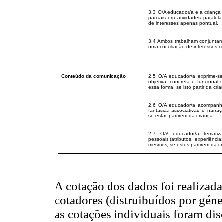
3.3 O/A educador/a e a criança
parciais em atividades paralel
de interesses apenas pontual.
3.4 Ambos trabalham conjuntam
uma conciliação de interesses c
Conteúdo da comunicação
2.5 O/A educador/a exprime-se
objetiva, concreta e funcional
essa forma, se isto partir da cri
2.6 O/A educador/a acompanha
fantasias associativas e narr
se estas partirem da criança.
2.7 O/A educador/a temati
pessoais (atributos, experiênci
mesmos, se estes partirem da cr
A cotação dos dados foi realiza
cotadores (distruibuídos por géne
as cotações individuais foram di