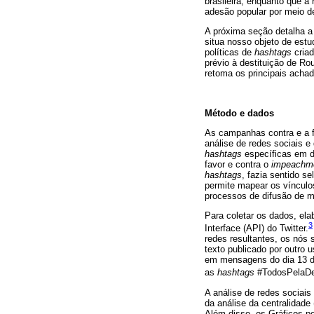
brasileira, enquanto que a
adesão popular por meio 
A próxima seção detalha a 
situa nosso objeto de estu
políticas de
hashtags
cria
prévio à destituição de Ro
retoma os principais acha
Método e dados
As campanhas contra e a 
análise de redes sociais 
hashtags
específicas em do
favor e contra o
impeachm
hashtags
, fazia sentido s
permite mapear os vínculo
processos de difusão de 
Para coletar os dados, e
3
Interface (API) do Twitter.
redes resultantes, os nós
texto publicado por outro u
em mensagens do dia 13 de
as
hashtags
#TodosPelaDe
A análise de redes sociai
da análise da centralidad
Além disso, os Gráficos po