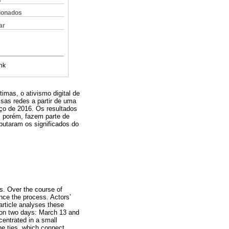
s
cionados
ar
nk
imas, o ativismo digital de
ssas redes a partir de uma
ço de 2016. Os resultados
, porém, fazem parte de
sputaram os significados do
s. Over the course of
ence the process. Actors’
article analyses these
 on two days: March 13 and
centrated in a small
ne ties, which connect