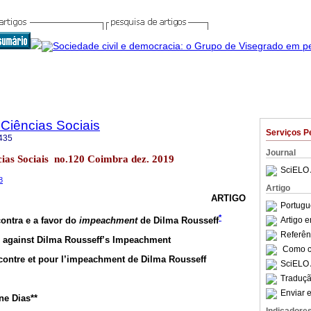
 Ciências Sociais
Serviços P
435
Journal
ncias Sociais no.120 Coimbra dez. 2019
SciELO 
8
Artigo
ARTIGO
Portugu
*
ontra e a favor do
impeachment
de Dilma Rousseff
Artigo 
Referên
d against Dilma Rousseff’s Impeachment
Como ci
contre et pour l’impeachment de Dilma Rousseff
SciELO 
Traduçã
Enviar e
ne Dias**