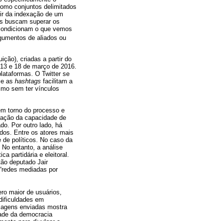
 como conjuntos delimitados
tir da indexação de um
es buscam superar os
e condicionam o que vemos
gumentos de aliados ou
uição), criadas a partir do
 13 e 18 de março de 2016.
plataformas. O Twitter se
 e as
hashtags
facilitam a
mo sem ter vínculos
m torno do processo e
tração da capacidade de
o. Por outro lado, há
idos. Entre os atores mais
 de políticos. No caso da
 No entanto, a análise
 partidária e eleitoral.
tão deputado Jair
“redes mediadas por
o maior de usuários,
dificuldades em
nsagens enviadas mostra
ade da democracia