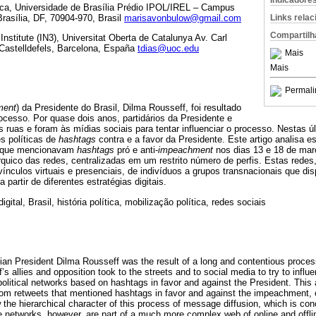
Indicadore
ítica, Universidade de Brasília Prédio IPOL/IREL – Campus
Brasília, DF, 70904-970, Brasil
marisavonbulow@gmail.com
Links rela
Compartilh
y Institute (IN3), Universitat Oberta de Catalunya Av. Carl
 Castelldefels, Barcelona, España
tdias@uoc.edu
Mais
Mais
Permali
ment
) da Presidente do Brasil, Dilma Rousseff, foi resultado
cesso. Por quase dois anos, partidários da Presidente e
 ruas e foram às mídias sociais para tentar influenciar o processo. Nestas últ
es políticas de
hashtags
contra e a favor da Presidente. Este artigo analisa e
s que mencionavam
hashtags
pró e anti-
impeachment
nos dias 13 e 18 de mar
rquico das redes, centralizadas em um restrito número de perfis. Estas redes
nculos virtuais e presenciais, de indivíduos a grupos transnacionais que di
 partir de diferentes estratégias digitais.
igital, Brasil, história política, mobilização política, redes sociais
an President Dilma Rousseff was the result of a long and contentious proces
s allies and opposition took to the streets and to social media to try to influ
political networks based on hashtags in favor and against the President. This 
rom retweets that mentioned hashtags in favor and against the impeachment,
the hierarchical character of this process of message diffusion, which is con
networks, however, are part of a much more complex web of online and offli