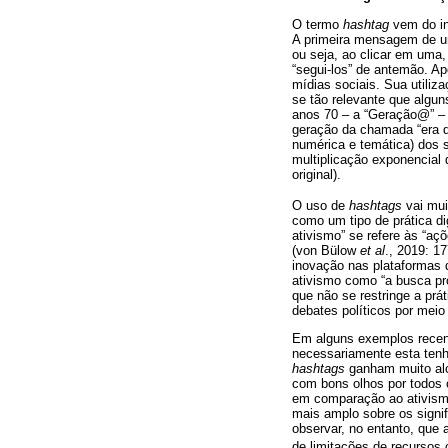
O termo
hashtag
vem do i
A primeira mensagem de u
ou seja, ao clicar em um
“segui-los” de antemão. A
mídias sociais. Sua utiliz
se tão relevante que algu
anos 70 – a “Geração@” – 
geração da chamada “era dig
numérica e temática) dos s
multiplicação exponencial
original).
O uso de
hashtags
vai muit
como um tipo de prática dig
ativismo” se refere às “aç
(von Bülow
et al
., 2019: 1
inovação nas plataformas 
ativismo como “a busca pr
que não se restringe a prát
debates políticos por mei
Em alguns exemplos recent
necessariamente esta ten
hashtags
ganham muito alc
com bons olhos por todos o
em comparação ao ativismo 
mais amplo sobre os signif
observar, no entanto, que 
de limitações de recursos 