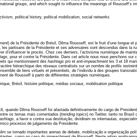
nsnational groups, and which sought to influence the meanings of Rousseff’s 
ctivism, political history, political mobilization, social networks
ment
) de la Présidente do Brésil, Dilma Rousseff, est le fruit d’une longue et
les partisans de la Présidente et ses adversaires sont descendus dans la ru
r d’influencer le procès. Chez ces derniers, l’activisme numérique de maint
tags
, pour et contre la Présidente. Dans cet article nous nous penchons sur c
eets
qui mentionnaient des
hashtags
pro et anti-
impeachment
les 3 et 18 mar
ractère hiérarchique des réseaux centralisés sur un nombre de profils restrei
nsemble de liens virtuels et présentiels, de l’individu à des groupes transnati
ment
de Rousseff à partir de différentes stratégies numériques.
ique, Brésil, histoire politique, médias sociaux, mobilisation politique
6, quando Dilma Rousseff foi afastada definitivamente do cargo de President
entre os temas mais comentados (
trending topics
) no Twitter, tanto no Brasi
ashtags
, a favor e contra sua destituição, dividiram os internautas, especi
êmico processo de julgamento da Presidente.
 têm se tornado importantes arenas de debate, mobilização e organização pol
rtantes, como no caso do
impeachment
de Rousseff. Neste artigo analisamo