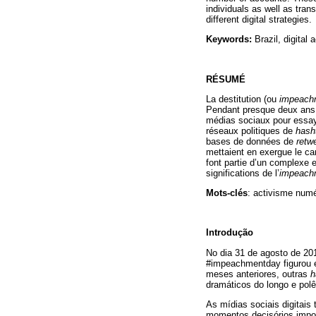
individuals as well as tra
different digital strategies.
Keywords:
Brazil, digital a
RÉSUMÉ
La destitution (ou
impeach
Pendant presque deux ans, 
médias sociaux pour essaye
réseaux politiques de
hash
bases de données de
retw
mettaient en exergue le ca
font partie d’un complexe e
significations de l’
impeach
Mots-clés
: activisme numér
Introdução
No dia 31 de agosto de 201
#impeachmentday figurou 
meses anteriores, outras
h
dramáticos do longo e pol
As mídias sociais digitais
momentos decisórios impo