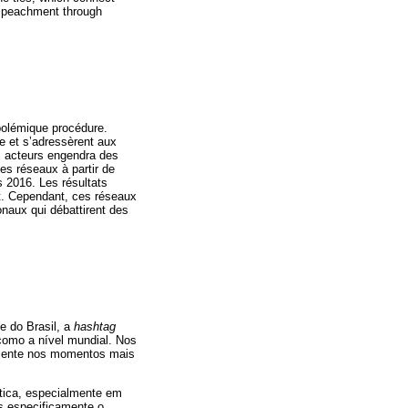
impeachment through
 polémique procédure.
e et s’adressèrent aux
s acteurs engendra des
es réseaux à partir de
s 2016. Les résultats
nt. Cependant, ces réseaux
onaux qui débattirent des
e do Brasil, a
hashtag
l como a nível mundial. Nos
almente nos momentos mais
ítica, especialmente em
s especificamente o