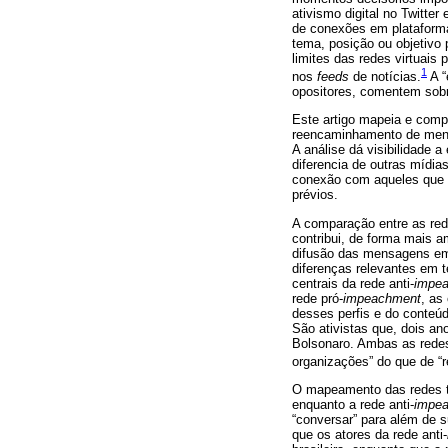
ativismo digital no Twitte
de conexões em plataforma
tema, posição ou objetivo 
limites das redes virtuai
1
nos
feeds
de notícias.
A “
opositores, comentem sob
Este artigo mapeia e com
reencaminhamento de mensa
A análise dá visibilidade 
diferencia de outras mídi
conexão com aqueles que 
prévios.
A comparação entre as re
contribui, de forma mais 
difusão das mensagens em 
diferenças relevantes em t
centrais da rede anti-
impe
rede pró-
impeachment
, as
desses perfis e do conteúd
São ativistas que, dois an
Bolsonaro. Ambas as redes
organizações” do que de “r
O mapeamento das redes t
enquanto a rede anti-
impe
“conversar” para além de 
que os atores da rede anti-