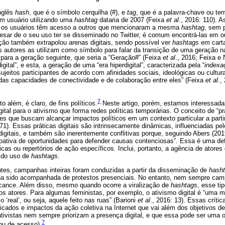
nglês
hash
, que é o símbolo cerquilha (#), e
tag
, que é a palavra-chave ou te
m usuário utilizando uma
hashtag
dataria de 2007 (Feixa
et al
., 2016: 110). 
a, os usuários têm acesso a outros que mencionaram a mesma
hashtag
, sem 
pesar de o seu uso ter se disseminado no Twitter, é comum encontrá-las em o
ação também extrapolou arenas digitais, sendo possível ver
hashtags
em carta
ns autores as utilizam como símbolo para falar da transição de uma geração
para a geração seguinte, que seria a “Geração#” (Feixa
et al
., 2016; Feixa e 
ital”, e esta, a geração de uma “era hiperdigital”, caracterizada pela “
indexa
ujeitos participantes de acordo com afinidades sociais, ideológicas ou cultu
 das capacidades de conectividade e de colaboração entre eles” (Feixa
et al
.,
7
o além, é claro, de fins políticos.
Neste artigo, porém, estamos interessad
ital para o ativismo que forma redes políticas temporárias. O conceito de “prá
ões que buscam alcançar impactos políticos em um contexto particular a partir
771). Essas práticas digitais são intrinsecamente dinâmicas, influenciadas pe
digitais, e também são inerentemente conflitivas porque, seguindo Abers (20
oativa de oportunidades para defender causas contenciosas”. Essa é uma def
icas ou repertórios de ação específicos. Inclui, portanto, a agência de atore
o do uso de
hashtags
.
es, campanhas inteiras foram conduzidas a partir da disseminação de
hash
ha sido acompanhada de protestos presenciais. No entanto, nem sempre c
ance. Além disso, mesmo quando ocorre a viralização de
hashtags
, esse ti
s atores. Para algumas feministas, por exemplo, o ativismo digital é “uma mo
‘real’, ou seja, aquele feito nas ruas” (Barioni
et al
., 2016: 13). Essas críti
icados e impactos da ação coletiva na Internet que vai além dos objetivos des
ativistas nem sempre priorizam a presença digital, e que essa pode ser uma op
7
ou de acesso).