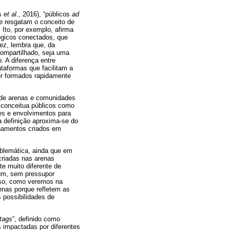
ns
et al
., 2016), “públicos
ad
ue resgatam o conceito de
 Ito, por exemplo, afirma
lógicos conectados, que
ez, lembra que, da
compartilhado, seja uma
 A diferença entre
ataformas que facilitam a
er formados rapidamente
o de arenas e comunidades
e conceitua públicos como
es e envolvimentos para
a definição aproxima-se do
ionamentos criados em
blemática, ainda que em
criadas nas arenas
e muito diferente de
mum, sem pressupor
sso, como veremos na
enas porque refletem as
 possibilidades de
tags
”, definido como
 impactadas por diferentes