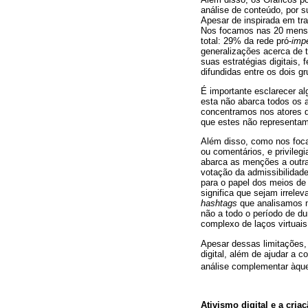
análise de conteúdo, por s
Apesar de inspirada em tra
Nos focamos nas 20 mensa
total: 29% da rede pró-
imp
generalizações acerca de 
suas estratégias digitais,
difundidas entre os dois g
É importante esclarecer al
esta não abarca todos os 
concentramos nos atores qu
que estes não representam 
Além disso, como nos foca
ou comentários, e privile
abarca as menções a outr
votação da admissibilidad
para o papel dos meios d
significa que sejam irrele
hashtags
que analisamos ne
não a todo o período de d
complexo de laços virtuai
Apesar dessas limitações, 
digital, além de ajudar a 
análise complementar àquel
Ativismo digital e a cria