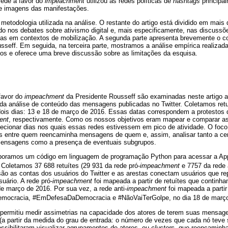
 rede a favor do
impeachment
utilizou as redes políticas de
hashtags
principal
de imagens das manifestações.
metodologia utilizada na análise. O restante do artigo está dividido em mais q
do nos debates sobre ativismo digital e, mais especificamente, nas discussõ
das em contextos de mobilização. A segunda parte apresenta brevemente o cont
usseff. Em seguida, na terceira parte, mostramos a análise empírica realizad
dos e oferece uma breve discussão sobre as limitações da esquisa.
favor do
impeachment
da Presidente Rousseff são examinadas neste artigo a 
e da análise de conteúdo das mensagens publicadas no Twitter. Coletamos re
is dias: 13 e 18 de março de 2016. Essas datas correspondem a protestos de
ent
, respectivamente. Como os nossos objetivos eram mapear e comparar as 
elecionar dias nos quais essas redes estivessem em pico de atividade. O foco
s entre quem reencaminha mensagens de quem e, assim, analisar tanto a cen
mensagens como a presença de eventuais subgrupos.
laboramos um código em linguagem de programação Python para acessar a Ap
Coletamos 37 688 retuítes (29 931 da rede pró-
impeachment
e 7757 da rede 
 são as contas dos usuários do Twitter e as arestas conectam usuários que r
suário. A rede pró-
impeachment
foi mapeada a partir de retuítes que continh
 março de 2016. Por sua vez, a rede anti-
impeachment
foi mapeada a partir
mocracia, #EmDefesaDaDemocracia e #NãoVaiTerGolpe, no dia 18 de març
s permitiu medir assimetrias na capacidade dos atores de terem suas mensag
e (a partir da medida do grau de entrada: o número de vezes que cada nó tev
ssibilitaram visualizar agrupamentos de atores, ou
clusters
, que reencaminh