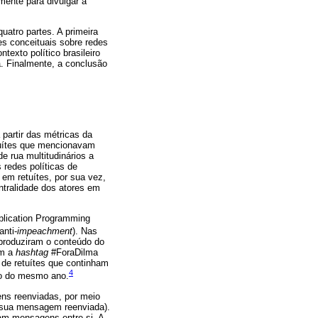
mente para divulgar a
uatro partes. A primeira
es conceituais sobre redes
exto político brasileiro
a. Finalmente, a conclusão
partir das métricas da
tuítes que mencionavam
 rua multitudinários a
redes políticas de
 em retuítes, por sua vez,
tralidade dos atores em
plication Programming
anti-
impeachment
). Nas
eproduziram o conteúdo do
am a
hashtag
#ForaDilma
 de retuítes que continham
4
o do mesmo ano.
ens reenviadas, por meio
e sua mensagem reenviada).
am mensagens entre si. A