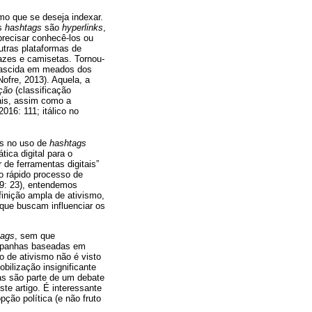
rmo que se deseja indexar.
As
hashtags
são
hyperlinks
,
precisar conhecê-los ou
utras plataformas de
zes e camisetas. Tornou-
 nascida em meados dos
Nofre, 2013). Aquela, a
ção
(classificação
rais, assim como a
 2016: 111; itálico no
as no uso de
hashtags
tica digital para o
 de ferramentas digitais”
lo rápido processo de
19: 23), entendemos
inição ampla de ativismo,
s que buscam influenciar os
tags
, sem que
ampanhas baseadas em
po de ativismo não é visto
bilização insignificante
cas são parte de um debate
te artigo. É interessante
ção política (e não fruto