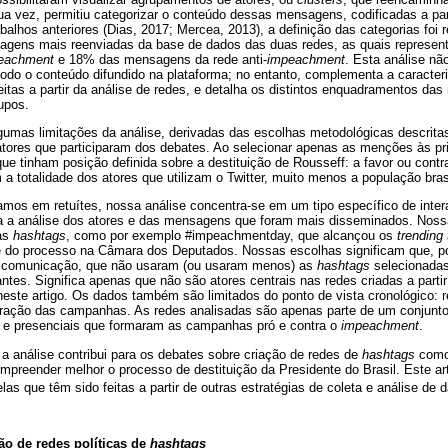
ua vez, permitiu categorizar o conteúdo dessas mensagens, codificadas a parti
balhos anteriores (Dias, 2017; Mercea, 2013), a definição das categorias foi r
gens mais reenviadas da base de dados das duas redes, as quais represent
eachment
e 18% das mensagens da rede anti-
impeachment
. Esta análise nã
todo o conteúdo difundido na plataforma; no entanto, complementa a caracter
 feitas a partir da análise de redes, e detalha os distintos enquadramentos d
rupos.
gumas limitações da análise, derivadas das escolhas metodológicas descritas
atores que participaram dos debates. Ao selecionar apenas as menções às pr
e tinham posição definida sobre a destituição de Rousseff: a favor ou cont
a totalidade dos atores que utilizam o Twitter, muito menos a população brasi
mos em retuítes, nossa análise concentra-se em um tipo específico de inte
gia a análise dos atores e das mensagens que foram mais disseminados. Nos
as
hashtags
, como por exemplo #impeachmentday, que alcançou os
trending 
e do processo na Câmara dos Deputados. Nossas escolhas significam que, p
e comunicação, que não usaram (ou usaram menos) as
hashtags
selecionadas
vantes. Significa apenas que não são atores centrais nas redes criadas a part
ste artigo. Os dados também são limitados do ponto de vista cronológico: r
uração das campanhas. As redes analisadas são apenas parte de um conjunt
s e presenciais que formaram as campanhas pró e contra o
impeachment
.
a análise contribui para os debates sobre criação de redes de
hashtags
como 
compreender melhor o processo de destituição da Presidente do Brasil. Este ar
as que têm sido feitas a partir de outras estratégias de coleta e análise de 
ção de redes políticas de
hashtags