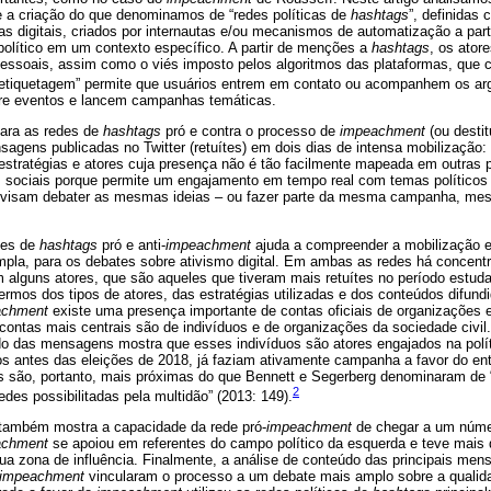
r e a criação do que denominamos de “redes políticas de
hashtags
”, definidas
s digitais, criados por internautas e/ou mecanismos de automatização a par
político em um contexto específico. A partir de menções a
hashtags
, os ator
s pessoais, assim como o viés imposto pelos algoritmos das plataformas, qu
etiquetagem” permite que usuários entrem em contato ou acompanhem os ar
re eventos e lancem campanhas temáticas.
para as redes de
hashtags
pró e contra o processo de
impeachment
(ou destit
gens publicadas no Twitter (retuítes) em dois dias de intensa mobilização:
a estratégias e atores cuja presença não é tão facilmente mapeada em outras 
as sociais porque permite um engajamento em tempo real com temas políticos
visam debater as mesmas ideias – ou fazer parte da mesma campanha, mes
des de
hashtags
pró e anti-
impeachment
ajuda a compreender a mobilização e
ampla, para os debates sobre ativismo digital. Em ambas as redes há concen
alguns atores, que são aqueles que tiveram mais retuítes no período estudad
ermos dos tipos de atores, das estratégias utilizadas e dos conteúdos difund
achment
existe uma presença importante de contas oficiais de organizações e
 contas mais centrais são de indivíduos e de organizações da sociedade civil.
o das mensagens mostra que esses indivíduos são atores engajados na política
os antes das eleições de 2018, já faziam ativamente campanha a favor do en
 são, portanto, mais próximas do que Bennett e Segerberg denominaram de 
2
edes possibilitadas pela multidão” (2013: 149).
ambém mostra a capacidade da rede pró-
impeachment
de chegar a um númer
achment
se apoiou em referentes do campo político da esquerda e teve mais 
sua zona de influência. Finalmente, a análise de conteúdo das principais me
impeachment
vincularam o processo a um debate mais amplo sobre a qualid