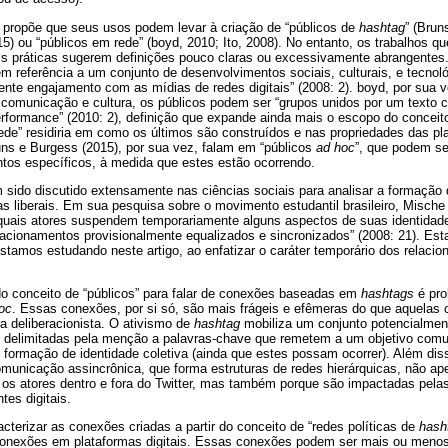
propõe que seus usos podem levar à criação de “públicos de
hashtag
” (Bru
15) ou “públicos em rede” (boyd, 2010; Ito, 2008). No entanto, os trabalhos q
ais práticas sugerem definições pouco claras ou excessivamente abrangentes.
m referência a um conjunto de desenvolvimentos sociais, culturais, e tecno
te engajamento com as mídias de redes digitais” (2008: 2). boyd, por sua v
 comunicação e cultura, os públicos podem ser “grupos unidos por um texto 
formance” (2010: 2), definição que expande ainda mais o escopo do conceito.
rede” residiria em como os últimos são construídos e nas propriedades das pl
uns e Burgess (2015), por sua vez, falam em “públicos
ad hoc
”, que podem s
tos específicos, à medida que estes estão ocorrendo.
m sido discutido extensamente nas ciências sociais para analisar a formaçã
s liberais. Em sua pesquisa sobre o movimento estudantil brasileiro, Misch
s quais atores suspendem temporariamente alguns aspectos de suas identidad
elacionamentos provisionalmente equalizados e sincronizados” (2008: 21). Est
estamos estudando neste artigo, ao enfatizar o caráter temporário dos relac
do conceito de “públicos” para falar de conexões baseadas em
hashtags
é pro
oc
. Essas conexões, por si só, são mais frágeis e efêmeras do que aquelas 
ura deliberacionista. O ativismo de
hashtag
mobiliza um conjunto potencialment
iras delimitadas pela menção a palavras-chave que remetem a um objetivo co
 formação de identidade coletiva (ainda que estes possam ocorrer). Além di
omunicação assincrônica, que forma estruturas de redes hierárquicas, não ap
 os atores dentro e fora do Twitter, mas também porque são impactadas pelas
es digitais.
cterizar as conexões criadas a partir do conceito de “redes políticas de
hash
conexões em plataformas digitais. Essas conexões podem ser mais ou menos