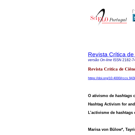
Revista Crítica de
versão On-line
ISSN
2182-7
Revista Crítica de Ciê
https://doi.org/10.4000/rccs.943
O ativismo de
hashtags
c
Hashtag Activism for an
L’activisme de hashtags 
Marisa von Bülow*, Tayri