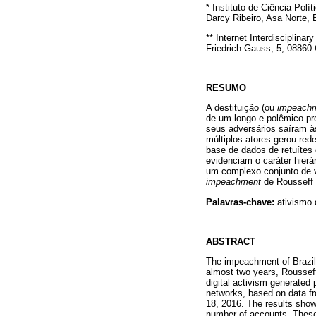
* Instituto de Ciência Pol
Darcy Ribeiro, Asa Norte, 
** Internet Interdisciplinar
Friedrich Gauss, 5, 08860
RESUMO
A destituição (ou
impeach
de um longo e polêmico pro
seus adversários saíram às
múltiplos atores gerou red
base de dados de retuíte
evidenciam o caráter hierá
um complexo conjunto de ví
impeachment
de Rousseff a
Palavras-chave:
ativismo d
ABSTRACT
The impeachment of Brazili
almost two years, Rousseff’
digital activism generated 
networks, based on data f
18, 2016. The results show 
number of accounts. These 