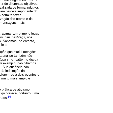
r de diferentes objetivos.
ealizada de forma indutiva.
am parcela importante do
o permite fazer
ização dos atores e de
as mensagens mais
 acima. Em primeiro lugar,
incipais
hashtags
, nos
ra. Sabemos, no entanto,
leira.
ração que exclui menções
sa análise também não
topics
no Twitter no dia da
or exemplo, não olhamos
. Sua ausência não
ir da indexação das
eferem-se a dois eventos e
o muito mais amplo e
prática de ativismo
tigo oferece, portanto, uma
5
6
dados.