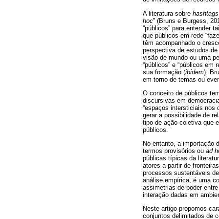
A literatura sobre
hashtags
hoc
” (Bruns e Burgess, 20
“públicos” para entender t
que públicos em rede “faze
têm acompanhado o crescen
perspectiva de estudos de
visão de mundo ou uma per
“públicos” e “públicos em 
sua formação (
ibidem
). Br
em torno de temas ou even
O conceito de públicos te
discursivas em democracia
“espaços intersticiais no
gerar a possibilidade de r
tipo de ação coletiva que 
públicos.
No entanto, a importação 
termos provisórios ou
ad h
públicas típicas da literat
atores a partir de fronte
processos sustentáveis de
análise empírica, é uma c
assimetrias de poder entre
interação dadas em ambient
Neste artigo propomos cara
conjuntos delimitados de 