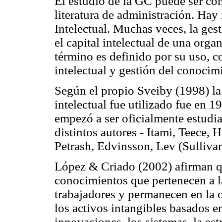
El estudio de la GC puede ser con
literatura de administración. Hay
Intelectual. Muchas veces, la ges
el capital intelectual de una or
término es definido por su uso, co
intelectual y gestión del conocim
Según el propio Sveiby (1998) la 
intelectual fue utilizado fue en 
empezó a ser oficialmente estudia
distintos autores - Itami, Teece, 
Petrash, Edvinsson, Lev (Sulliva
López & Criado (2002) afirman que
conocimientos que pertenecen a l
trabajadores y permanecen en la or
los activos intangibles basados en
innovaciones, los sistemas, la estr