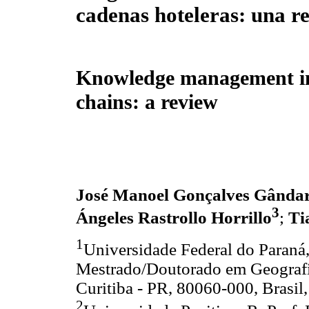
cadenas hoteleras: una re
Knowledge management in
chains: a review
José Manoel Gonçalves Gânda
3
Ángeles Rastrollo Horrillo
;
Ti
1
Universidade Federal do Paraná
Mestrado/Doutorado em Geografi
Curitiba - PR, 80060-000, Brasil
2