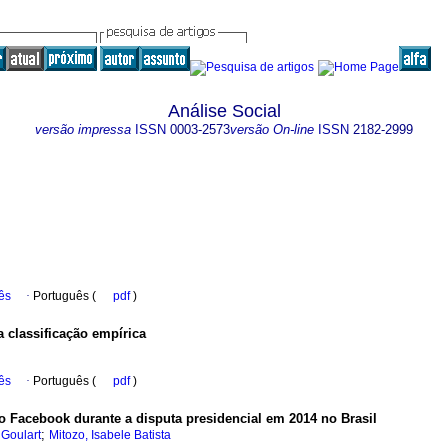
Análise Social
versão impressa
ISSN
0003-2573
versão On-line
ISSN
2182-2999
ês
·
Português (
pdf
)
 classificação empírica
ês
·
Português (
pdf
)
 Facebook durante a disputa presidencial em 2014 no Brasil
;
 Goulart
Mitozo, Isabele Batista