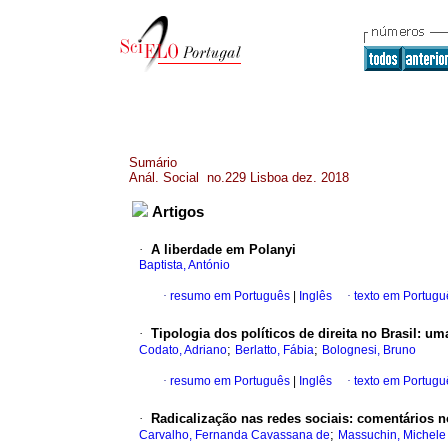
Sumário
Anál. Social no.229 Lisboa dez. 2018
Artigos
·
A liberdade em Polanyi
Baptista, António
·
resumo em Português
|
Inglês
·
texto em Portugu
·
Tipologia dos políticos de direita no Brasil
:
uma
;
;
Codato, Adriano
Berlatto, Fábia
Bolognesi, Bruno
·
resumo em Português
|
Inglês
·
texto em Portugu
·
Radicalização nas redes sociais
:
comentários no
;
Carvalho, Fernanda Cavassana de
Massuchin, Michele