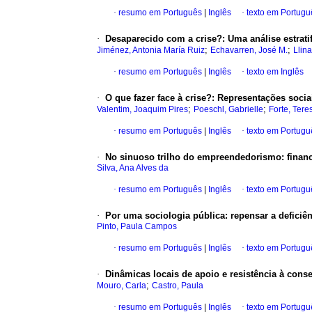
·
resumo em Português
|
Inglês
·
texto em Portugu
·
Desaparecido com a crise?
:
Uma análise estrat
;
;
Jiménez, Antonia María Ruiz
Echavarren, José M.
Llin
·
resumo em Português
|
Inglês
·
texto em Inglês
·
O que fazer face à crise?
:
Representações sociai
;
;
Valentim, Joaquim Pires
Poeschl, Gabrielle
Forte, Tere
·
resumo em Português
|
Inglês
·
texto em Portugu
·
No sinuoso trilho do empreendedorismo
:
finan
Silva, Ana Alves da
·
resumo em Português
|
Inglês
·
texto em Portugu
·
Por uma sociologia pública
:
repensar a deficiê
Pinto, Paula Campos
·
resumo em Português
|
Inglês
·
texto em Portugu
·
Dinâmicas locais de apoio e resistência à cons
;
Mouro, Carla
Castro, Paula
·
resumo em Português
|
Inglês
·
texto em Portugu