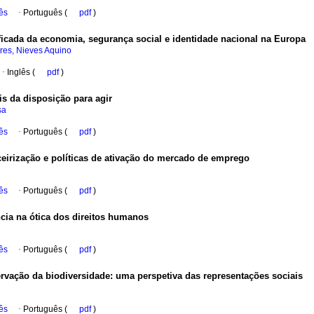
ês
·
Português (
pdf
)
ificada da economia, segurança social e identidade nacional na Europa
ares, Nieves Aquino
·
Inglês (
pdf
)
s da disposição para agir
sa
ês
·
Português (
pdf
)
ceirização e políticas de ativação do mercado de emprego
ês
·
Português (
pdf
)
ncia na ótica dos direitos humanos
ês
·
Português (
pdf
)
ervação da biodiversidade
:
uma perspetiva das representações sociais
ês
·
Português (
pdf
)