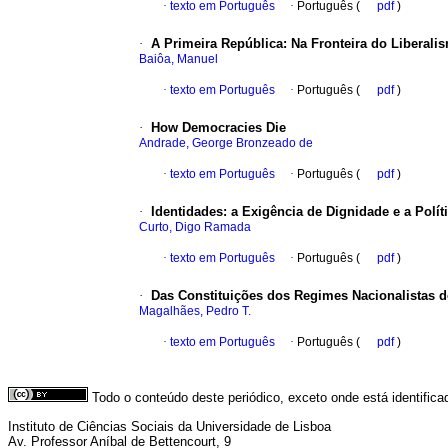
·
texto em Português
·
Português (
pdf
)
·
A Primeira República
:
Na Fronteira do Liberali
Baiôa, Manuel
·
texto em Português
·
Português (
pdf
)
·
How Democracies Die
Andrade, George Bronzeado de
·
texto em Português
·
Português (
pdf
)
·
Identidades
:
a Exigência de Dignidade e a Polí
Curto, Digo Ramada
·
texto em Português
·
Português (
pdf
)
·
Das Constituições dos Regimes Nacionalistas d
Magalhães, Pedro T.
·
texto em Português
·
Português (
pdf
)
Todo o conteúdo deste periódico, exceto onde está identific
Instituto de Ciências Sociais da Universidade de Lisboa
Av. Professor Aníbal de Bettencourt, 9