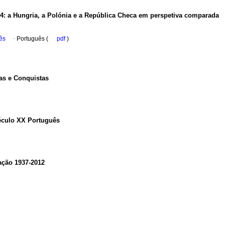
14
:
a Hungria, a Polónia e a República Checa em perspetiva comparada
ês
·
Português (
pdf
)
as e Conquistas
éculo XX Português
ação 1937-2012