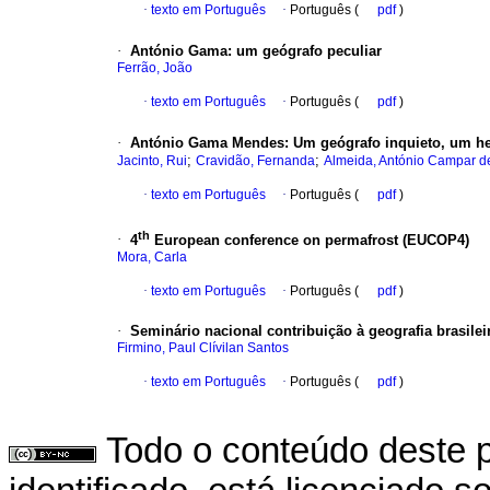
·
texto em Português
·
Português (
pdf
)
·
António Gama
:
um geógrafo peculiar
Ferrão, João
·
texto em Português
·
Português (
pdf
)
·
António Gama Mendes
:
Um geógrafo inquieto, um h
;
;
Jacinto, Rui
Cravidão, Fernanda
Almeida, António Campar d
·
texto em Português
·
Português (
pdf
)
th
·
4
European conference on permafrost (EUCOP4)
Mora, Carla
·
texto em Português
·
Português (
pdf
)
·
Seminário nacional contribuição à geografia brasilei
Firmino, Paul Clívilan Santos
·
texto em Português
·
Português (
pdf
)
Todo o conteúdo deste p