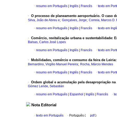
·
resumo em Português
|
Inglês
|
Francês
·
texto em Por
·
O processo de planeamento aeroportuário. O caso d
;
;
Silva, João de Abreu e
Gonçalves, Jorge
Correia, Marcos D. 
·
resumo em Português
|
Inglês
|
Francês
·
texto em Ingl
·
Comércio, revitalização urbana e sustentabilidade
:
E
Balsas, Carlos José Lopes
·
resumo em Português
|
Inglês
|
Francês
·
texto em Por
·
Mobilidades, comércio e consumo da feira de Leiria
;
Bernardino, Virgílio Manuel Pereira
Rocha, Márcio Mendes
·
resumo em Português
|
Inglês
|
Francês
·
texto em Por
·
Ordem global e acumulação pela desapropriação na A
Gómez Lende, Sebastián
·
resumo em Português
|
Espanhol
|
Inglês
|
Francês
·
te
Nota Editorial
·
texto em Português
·
Português (
pdf
)