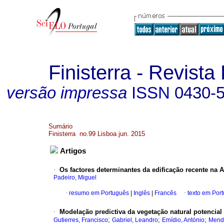
Finisterra - Revist
versão impressa
ISSN
0430-
Sumário
Finisterra no.99 Lisboa jun. 2015
Artigos
·
Os factores determinantes da edificação recente na 
Padeiro, Miguel
·
resumo em Português
|
Inglês
|
Francês
·
texto em Por
·
Modelação predictiva da vegetação natural potencia
;
;
;
Gutierres, Francisco
Gabriel, Leandro
Emídio, António
Mend