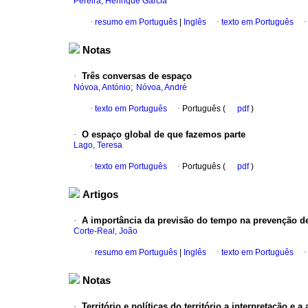
Pereira, Henrique Garcia
·
resumo em Português
|
Inglês
·
texto em Português
Notas
·
Três conversas de espaço
;
Nóvoa, António
Nóvoa, André
·
texto em Português
·
Português (
pdf
)
·
O espaço global de que fazemos parte
Lago, Teresa
·
texto em Português
·
Português (
pdf
)
Artigos
·
A importância da previsão do tempo na prevenção d
Corte-Real, João
·
resumo em Português
|
Inglês
·
texto em Português
Notas
·
Território e políticas do território a interpretação e a