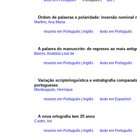
·
texto em Português
·
Português (
pdf
)
·
Ordem de palavras e polaridade
:
inversão nominal 
Martins, Ana Maria
·
resumo em Português
|
Inglês
·
texto em Português
·
A palavra do manuscrito
:
de regresso ao mais antigo
Barros, Anabela Leal de
·
resumo em Português
|
Inglês
·
texto em Português
·
Variac
̧ão scriptolinguística e estratigrafia comparad
portugueses
Monteagudo, Henrique
·
resumo em Português
|
Inglês
·
texto em Espanhol
·
A nova ortografia tem 25 anos
Castro, Ivo
·
resumo em Português
|
Inglês
·
texto em Português