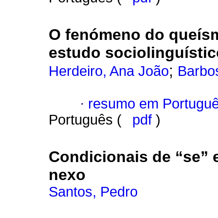
O fenómeno do queísm
estudo sociolinguísti
;
Herdeiro, Ana João
Barbos
·
resumo em Portugu
Português (
pdf
)
Condicionais de “se” 
nexo
Santos, Pedro