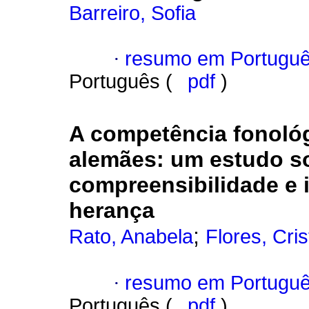
Barreiro, Sofia
·
resumo em Portugu
Português (
pdf
)
A competência fonológi
alemães
:
um estudo so
compreensibilidade e i
herança
;
Rato, Anabela
Flores, Cris
·
resumo em Portugu
Português (
pdf
)