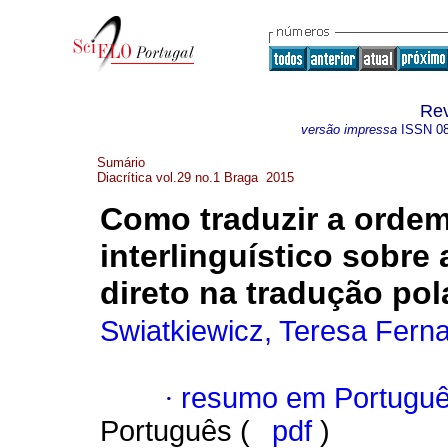
Rev
versão impressa
ISSN
0
Sumário
Diacrítica vol.29 no.1 Braga 2015
Como traduzir a ordem
interlinguístico sobre
direto na tradução po
Swiatkiewicz, Teresa Fern
·
resumo em Portugu
Português (
pdf
)