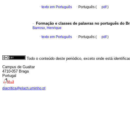
·
texto em Português
·
Português (
pdf
)
·
Formac
̧ão e classes de palavras no portugue
̂s do Br
Barroso, Henrique
·
texto em Português
·
Português (
pdf
)
Todo o conteúdo deste periódico, exceto onde está identific
Campus de Gualtar
4710-057 Braga
Portugal
diacritica@elach.uminho.pt