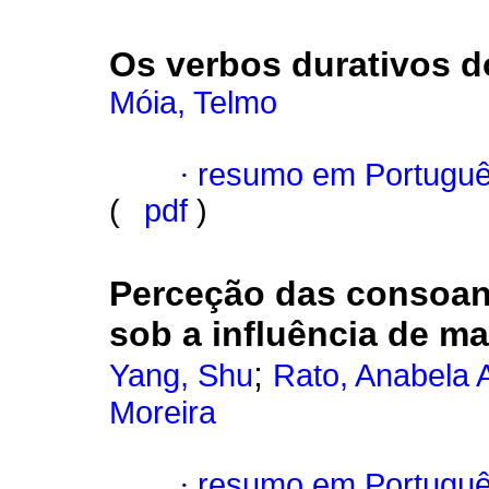
Os verbos durativos d
Móia, Telmo
·
resumo em Portugu
(
pdf
)
Perceção das consoan
sob a influência de m
;
Yang, Shu
Rato, Anabela 
Moreira
·
resumo em Portugu