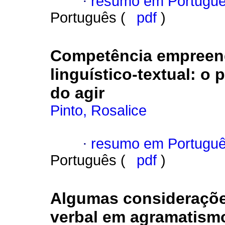
·
resumo em Portugu
Português (
pdf
)
Competência empreend
linguístico-textual
:
o p
do agir
Pinto, Rosalice
·
resumo em Portugu
Português (
pdf
)
Algumas considerações
verbal em agramatism