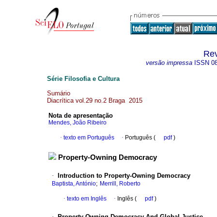
Rev
versão impressa
ISSN
0
Série Filosofia e Cultura
Sumário
Diacrítica vol.29 no.2 Braga 2015
Nota de apresentação
Mendes, João Ribeiro
·
texto em Português
·
Português (
pdf
)
Property-Owning Democracy
·
Introduction to Property-Owning Democracy
;
Baptista, António
Merrill, Roberto
·
texto em Inglês
·
Inglês (
pdf
)
·
Property-Owning Democracy And Global Justice