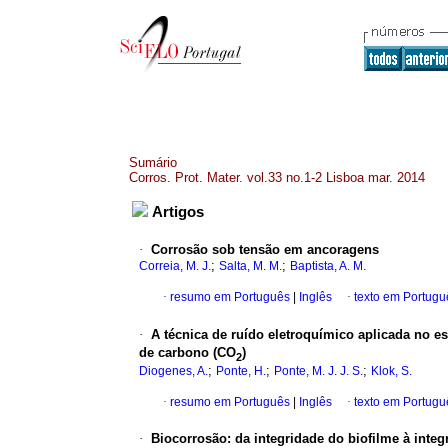
Sumário
Corros. Prot. Mater. vol.33 no.1-2 Lisboa mar. 2014
Artigos
·
Corrosão sob tensão em ancoragens
;
;
Correia, M. J.
Salta, M. M.
Baptista, A. M.
·
resumo em Português
|
Inglês
·
texto em Portugu
·
A técnica de ruído eletroquímico aplicada no
de carbono (CO
)
2
;
;
;
Diogenes, A.
Ponte, H.
Ponte, M. J. J. S.
Klok, S.
·
resumo em Português
|
Inglês
·
texto em Portugu
·
Biocorrosão
:
da integridade do biofilme à integ