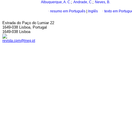
;
;
Albuquerque, A. C.
Andrade, C.
Neves, B.
·
resumo em Português
|
Inglês
·
texto em Portugu
Estrada do Paço do Lumiar 22
1649-038 Lisboa, Portugal
1649-038 Lisboa
revista.cpm@lneg.pt