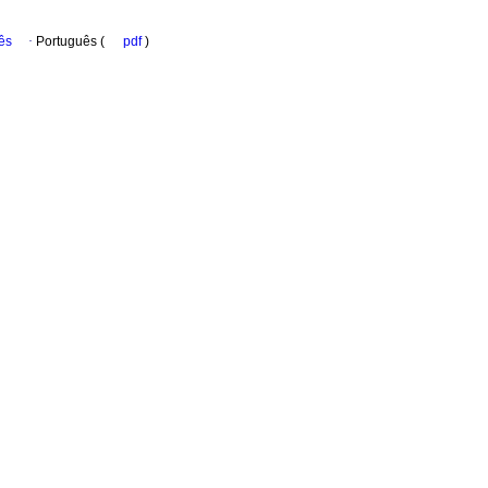
ês
·
Português (
pdf
)