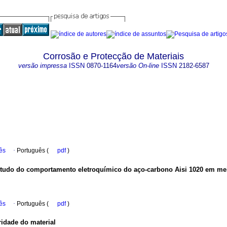
Corrosão e Protecção de Materiais
versão impressa
ISSN
0870-1164
versão On-line
ISSN
2182-6587
ês
·
Português (
pdf
)
 estudo do comportamento eletroquímico do aço-carbono Aisi 1020 em m
ês
·
Português (
pdf
)
ridade do material