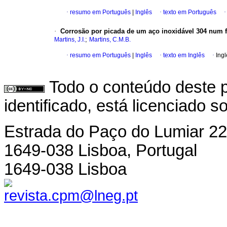
·
resumo em Português
|
Inglês
·
texto em Português
·
Corrosão por picada de um aço inoxidável 304 num fi
;
Martins, J.I.
Martins, C.M.B.
·
resumo em Português
|
Inglês
·
texto em Inglês
·
Ingl
Todo o conteúdo deste p
identificado, está licenciado 
Estrada do Paço do Lumiar 22
1649-038 Lisboa, Portugal
1649-038 Lisboa
revista.cpm@lneg.pt