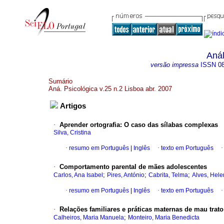
Anál
versão impressa
ISSN
0
Sumário
Aná. Psicológica v.25 n.2 Lisboa abr. 2007
Artigos
·
Aprender ortografia
:
O caso das sílabas complexas
Silva, Cristina
·
resumo em Português
|
Inglês
·
texto em Português
·
Comportamento parental de mães adolescentes
;
;
;
Carlos, Ana Isabel
Pires, António
Cabrita, Telma
Alves, Hel
·
resumo em Português
|
Inglês
·
texto em Português
·
Relações familiares e práticas maternas de mau trato
;
Calheiros, Maria Manuela
Monteiro, Maria Benedicta