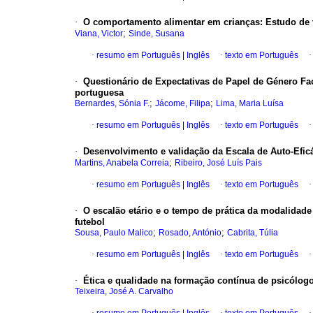
·
O comportamento alimentar em crianças
:
Estudo de 
;
Viana, Victor
Sinde, Susana
·
resumo em Português
|
Inglês
·
texto em Português
·
Questionário de Expectativas de Papel de Género Fa
portuguesa
;
;
Bernardes, Sónia F.
Jácome, Filipa
Lima, Maria Luísa
·
resumo em Português
|
Inglês
·
texto em Português
·
Desenvolvimento e validação da Escala de Auto-Eficá
;
Martins, Anabela Correia
Ribeiro, José Luís Pais
·
resumo em Português
|
Inglês
·
texto em Português
·
O escalão etário e o tempo de prática da modalidad
futebol
;
;
Sousa, Paulo Malico
Rosado, António
Cabrita, Túlia
·
resumo em Português
|
Inglês
·
texto em Português
·
Ética e qualidade na formação contínua de psicólog
Teixeira, José A. Carvalho