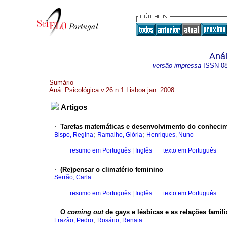
Anál
versão impressa
ISSN
0
Sumário
Aná. Psicológica v.26 n.1 Lisboa jan. 2008
Artigos
·
Tarefas matemáticas e desenvolvimento do conhecim
;
;
Bispo, Regina
Ramalho, Glória
Henriques, Nuno
·
resumo em Português
|
Inglês
·
texto em Português
·
(Re)pensar o climatério feminino
Serrão, Carla
·
resumo em Português
|
Inglês
·
texto em Português
·
O
coming out
de gays e lésbicas e as relações famili
;
Frazão, Pedro
Rosário, Renata