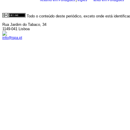
·
resumo em Português
|
Inglês
·
texto em Português
Todo o conteúdo deste periódico, exceto onde está identific
Rua Jardim do Tabaco, 34
1149-041 Lisboa
info@ispa.pt