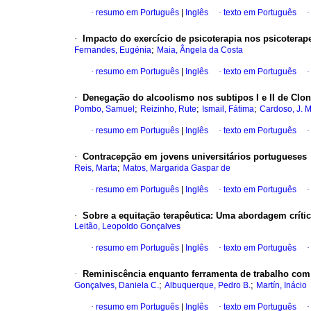
·
resumo em Português
|
Inglês
·
texto em Português
·
Impacto do exercício de psicoterapia nos psicoterap
;
Fernandes, Eugénia
Maia, Ângela da Costa
·
resumo em Português
|
Inglês
·
texto em Português
·
Denegação do alcoolismo nos subtipos I e II de Clon
;
;
;
Pombo, Samuel
Reizinho, Rute
Ismail, Fátima
Cardoso, J. 
·
resumo em Português
|
Inglês
·
texto em Português
·
Contracepção em jovens universitários portugueses
;
Reis, Marta
Matos, Margarida Gaspar de
·
resumo em Português
|
Inglês
·
texto em Português
·
Sobre a equitação terapêutica
:
Uma abordagem críti
Leitão, Leopoldo Gonçalves
·
resumo em Português
|
Inglês
·
texto em Português
·
Reminiscência enquanto ferramenta de trabalho com
;
;
Gonçalves, Daniela C.
Albuquerque, Pedro B.
Martín, Inácio
·
resumo em Português
|
Inglês
·
texto em Português