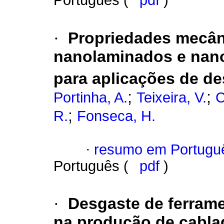
Português (
pdf
)
·
Propriedades mecân
nanolaminados e nano
para aplicações de de
;
;
Portinha, A.
Teixeira, V.
C
;
R.
Fonseca, H.
·
resumo em Portugu
Português (
pdf
)
·
Desgaste de ferrame
na produção de cabla