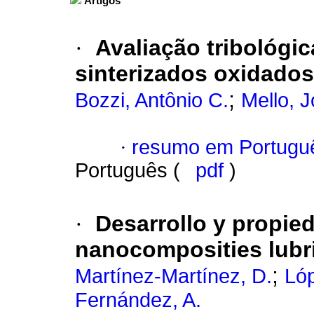
Artigos
·
Avaliação tribológic
sinterizados oxidados
;
Bozzi, Antônio C.
Mello, J
·
resumo em Portugu
Português (
pdf
)
·
Desarrollo y propie
nanocomposities lubr
;
Martínez-Martínez, D.
Lóp
Fernández, A.