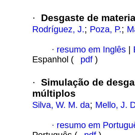
·
Desgaste de materia
;
;
Rodríguez, J.
Poza, P.
Ma
·
resumo em Inglês
|
Espanhol (
pdf
)
·
Simulação de desgas
múltiplos
;
Silva, W. M. da
Mello, J. 
·
resumo em Portugu