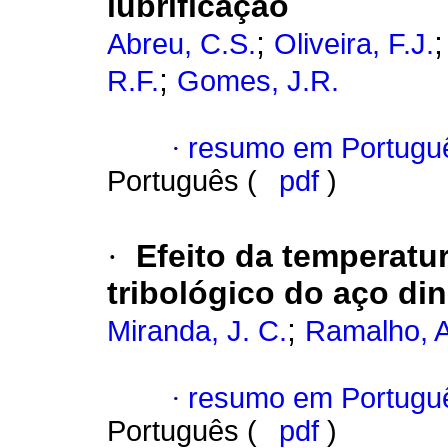
lubrificação
;
Abreu, C.S.
Oliveira, F.J.
;
R.F.
Gomes, J.R.
·
resumo em Portugu
Português (
pdf
)
·
Efeito da temperat
tribológico do aço di
;
Miranda, J. C.
Ramalho, A
·
resumo em Portugu
Português (
pdf
)