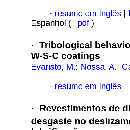
·
resumo em Inglês
|
Espanhol (
pdf
)
·
Tribological behavio
W-S-C coatings
;
;
Evaristo, M.
Nossa, A.
Ca
·
resumo em Inglês
·
Revestimentos de d
desgaste no deslizam