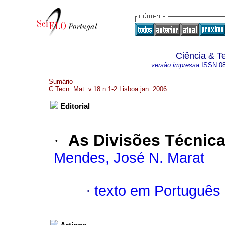
Ciência & T
versão impressa
ISSN
0
Sumário
C.Tecn. Mat. v.18 n.1-2 Lisboa jan. 2006
Editorial
·
As Divisões Técnic
Mendes, José N. Marat
·
texto em Português