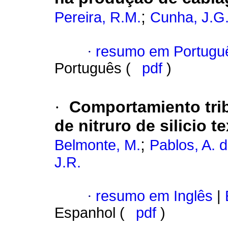
;
Pereira, R.M.
Cunha, J.G
·
resumo em Portugu
Português (
pdf
)
·
Comportamiento trib
de nitruro de silicio t
;
Belmonte, M.
Pablos, A. 
J.R.
·
resumo em Inglês
|
Espanhol (
pdf
)