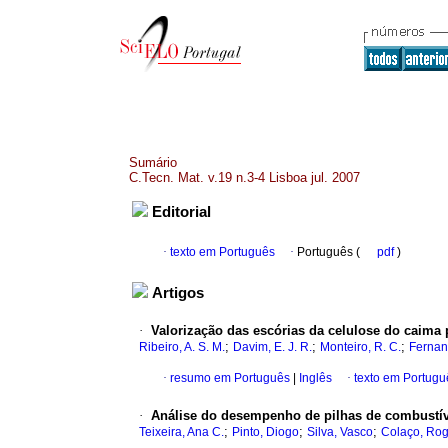
Sumário
C.Tecn. Mat. v.19 n.3-4 Lisboa jul. 2007
Editorial
·
texto em Português
·
Português (
pdf
)
Artigos
·
Valorização das escórias da celulose do caima p
;
;
;
Ribeiro, A. S. M.
Davim, E. J. R.
Monteiro, R. C.
Fernan
·
resumo em Português
|
Inglês
·
texto em Portugu
·
Análise do desempenho de pilhas de combustív
;
;
;
Teixeira, Ana C.
Pinto, Diogo
Silva, Vasco
Colaço, Rog