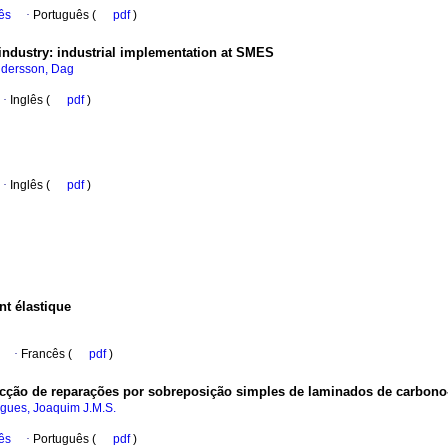
ês
·
Português (
pdf
)
industry
:
industrial implementation at SMES
dersson, Dag
·
Inglês (
pdf
)
·
Inglês (
pdf
)
t élastique
·
Francês (
pdf
)
tracção de reparações por sobreposição simples de laminados de carbon
gues, Joaquim J.M.S.
ês
·
Português (
pdf
)