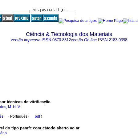
Ciência & Tecnologia dos Materiais
versão impressa
ISSN
0870-8312
versão On-line
ISSN
2183-0398
or técnicas de vitrificação
des, M. H. V.
ês
·
Português (
pdf
)
el do tipo pemfc com cátodo aberto ao ar
ério