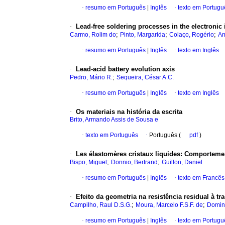
·
resumo em Português
|
Inglês
·
texto em Portugu
·
Lead-free soldering processes in the electronic 
;
;
;
Carmo, Rolim do
Pinto, Margarida
Colaço, Rogério
An
·
resumo em Português
|
Inglês
·
texto em Inglês
·
Lead-acid battery evolution axis
;
Pedro, Mário R.
Sequeira, César A.C.
·
resumo em Português
|
Inglês
·
texto em Inglês
·
Os materiais na história da escrita
Brito, Armando Assis de Sousa e
·
texto em Português
·
Português (
pdf
)
·
Les élastomères cristaux liquides
:
Comportemen
;
;
Bispo, Miguel
Donnio, Bertrand
Guillon, Daniel
·
resumo em Português
|
Inglês
·
texto em Francês
·
Efeito da geometria na resistência residual à 
;
;
Campilho, Raul D.S.G.
Moura, Marcelo F.S.F. de
Domin
·
resumo em Português
|
Inglês
·
texto em Portugu