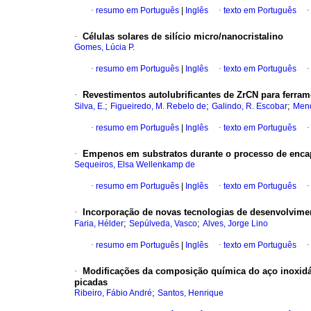
·
resumo em Português
|
Inglês
·
texto em Português
·
Células solares de silício micro/nanocristalino
Gomes, Lúcia P.
·
resumo em Português
|
Inglês
·
texto em Português
·
Revestimentos autolubrificantes de ZrCN para ferram
;
;
;
Silva, E.
Figueiredo, M. Rebelo de
Galindo, R. Escobar
Mend
·
resumo em Português
|
Inglês
·
texto em Português
·
Empenos em substratos durante o processo de enc
Sequeiros, Elsa Wellenkamp de
·
resumo em Português
|
Inglês
·
texto em Português
·
Incorporação de novas tecnologias de desenvolvimen
;
;
Faria, Hélder
Sepúlveda, Vasco
Alves, Jorge Lino
·
resumo em Português
|
Inglês
·
texto em Português
·
Modificações da composição química do aço inoxidáv
picadas
;
Ribeiro, Fábio André
Santos, Henrique