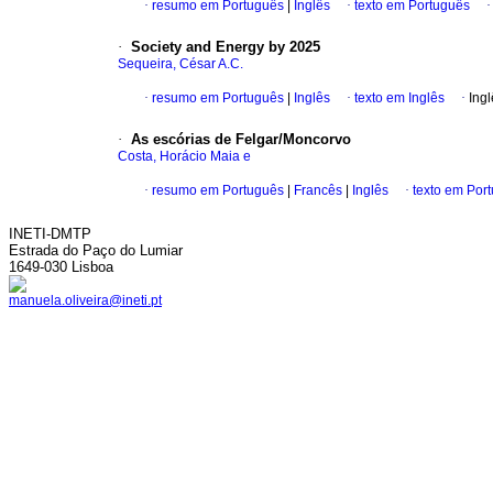
·
resumo em Português
|
Inglês
·
texto em Português
·
Society and Energy by 2025
Sequeira, César A.C.
·
resumo em Português
|
Inglês
·
texto em Inglês
·
Ingl
·
As escórias de Felgar/Moncorvo
Costa, Horácio Maia e
·
resumo em Português
|
Francês
|
Inglês
·
texto em Por
INETI-DMTP
Estrada do Paço do Lumiar
1649-030 Lisboa
manuela.oliveira@ineti.pt