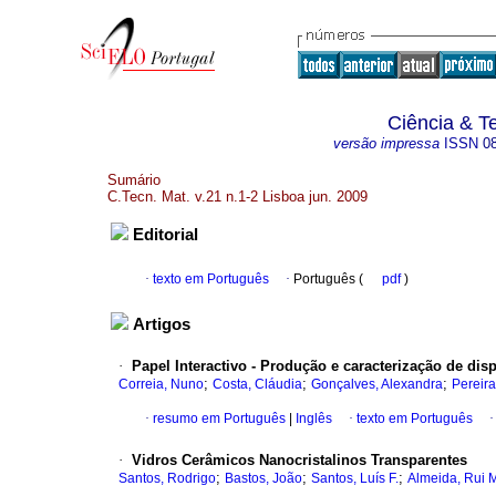
Ciência & T
versão impressa
ISSN
0
Sumário
C.Tecn. Mat. v.21 n.1-2 Lisboa jun. 2009
Editorial
·
texto em Português
·
Português (
pdf
)
Artigos
·
Papel Interactivo - Produção e caracterização de dis
;
;
;
Correia, Nuno
Costa, Cláudia
Gonçalves, Alexandra
Pereira
·
resumo em Português
|
Inglês
·
texto em Português
·
Vidros Cerâmicos Nanocristalinos Transparentes
;
;
;
Santos, Rodrigo
Bastos, João
Santos, Luís F.
Almeida, Rui 