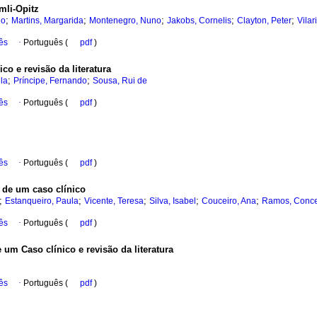
mli-Opitz
;
;
;
;
;
io
Martins, Margarida
Montenegro, Nuno
Jakobs, Cornelis
Clayton, Peter
Vilar
ês
·
Português (
pdf
)
ico e revisão da literatura
;
;
la
Príncipe, Fernando
Sousa, Rui de
ês
·
Português (
pdf
)
ês
·
Português (
pdf
)
 de um caso clínico
;
;
;
;
;
Estanqueiro, Paula
Vicente, Teresa
Silva, Isabel
Couceiro, Ana
Ramos, Conce
ês
·
Português (
pdf
)
 um Caso clínico e revisão da literatura
ês
·
Português (
pdf
)