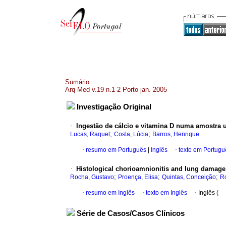
Sumário
Arq Med v.19 n.1-2 Porto jan. 2005
Investigação Original
·
Ingestão de cálcio e vitamina D numa amostra
;
;
Lucas, Raquel
Costa, Lúcia
Barros, Henrique
·
resumo em Português
|
Inglês
·
texto em Portugu
·
Histological chorioamnionitis and lung damage
;
;
;
Rocha, Gustavo
Proença, Elisa
Quintas, Conceição
Ro
·
resumo em Inglês
·
texto em Inglês
·
Inglês (
Série de Casos/Casos Clínicos