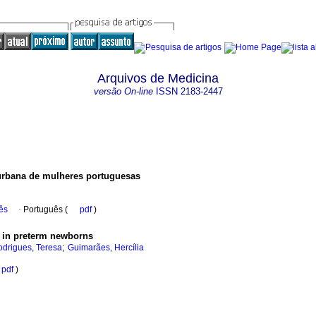
Arquivos de Medicina
versão On-line
ISSN
2183-2447
 urbana de mulheres portuguesas
ês
·
Português (
pdf
)
 in preterm newborns
;
drigues, Teresa
Guimarães, Hercília
pdf
)