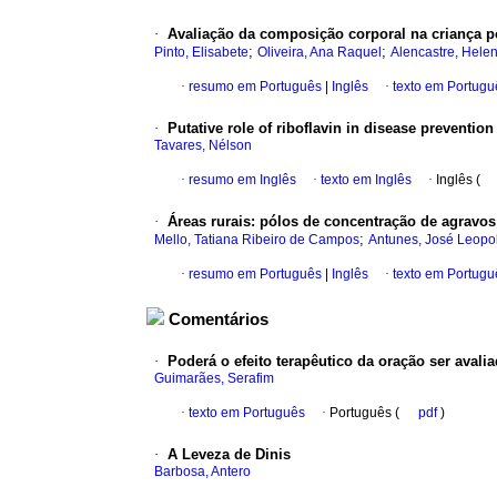
·
Avaliação da composição corporal na criança 
;
;
Pinto, Elisabete
Oliveira, Ana Raquel
Alencastre, Hele
·
resumo em Português
|
Inglês
·
texto em Portugu
·
Putative role of riboflavin in disease prevention
Tavares, Nélson
·
resumo em Inglês
·
texto em Inglês
·
Inglês (
·
Áreas rurais
:
pólos de concentração de agravos
;
Mello, Tatiana Ribeiro de Campos
Antunes, José Leopol
·
resumo em Português
|
Inglês
·
texto em Portugu
Comentários
·
Poderá o efeito terapêutico da oração ser avali
Guimarães, Serafim
·
texto em Português
·
Português (
pdf
)
·
A Leveza de Dinis
Barbosa, Antero