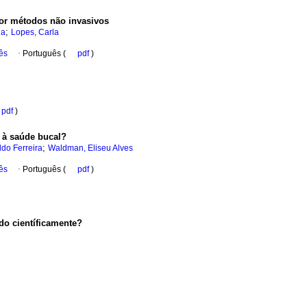
por métodos não invasivos
;
na
Lopes, Carla
ês
·
Português (
pdf
)
pdf
)
 à saúde bucal?
;
do Ferreira
Waldman, Eliseu Alves
ês
·
Português (
pdf
)
ado científicamente?