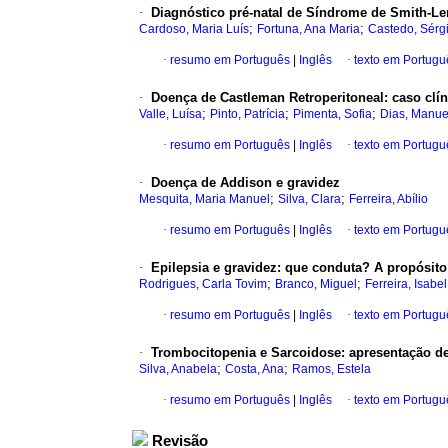
·
Diagnóstico pré-natal de Síndrome de Smith-Le
;
;
Cardoso, Maria Luís
Fortuna, Ana Maria
Castedo, Sérg
·
resumo em Português
|
Inglês
·
texto em Portugu
·
Doença de Castleman Retroperitoneal
: caso clín
;
;
;
Valle, Luísa
Pinto, Patrícia
Pimenta, Sofia
Dias, Manue
·
resumo em Português
|
Inglês
·
texto em Portugu
·
Doença de Addison e gravidez
;
;
Mesquita, Maria Manuel
Silva, Clara
Ferreira, Abílio
·
resumo em Português
|
Inglês
·
texto em Portugu
·
Epilepsia e gravidez
:
que conduta?
A propósito
;
;
Rodrigues, Carla Tovim
Branco, Miguel
Ferreira, Isabel
·
resumo em Português
|
Inglês
·
texto em Portugu
·
Trombocitopenia e Sarcoidose
: apresentação de
;
;
Silva, Anabela
Costa, Ana
Ramos, Estela
·
resumo em Português
|
Inglês
·
texto em Portugu
Revisão