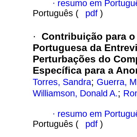
·
resumo em Portugu
Português (
pdf
)
·
Contribuição para 
Portuguesa da Entrevi
Perturbações do Comp
Especíﬁca para a Ano
;
Torres, Sandra
Guerra, Ma
;
Williamson, Donald A.
Rom
·
resumo em Portugu
Português (
pdf
)