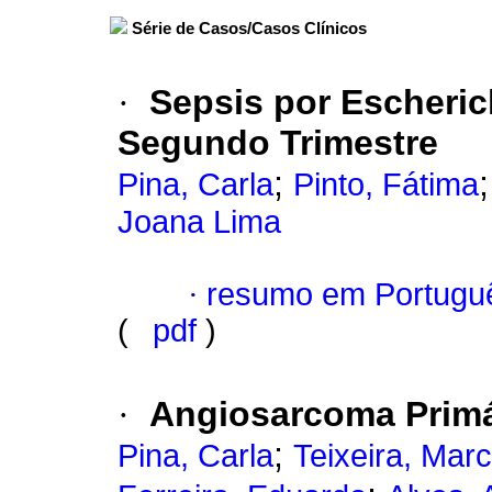
Série de Casos/Casos Clínicos
·
Sepsis por Escheric
Segundo Trimestre
;
Pina, Carla
Pinto, Fátima
Joana Lima
·
resumo em Portugu
(
pdf
)
·
Angiosarcoma Primá
;
Pina, Carla
Teixeira, Marcí