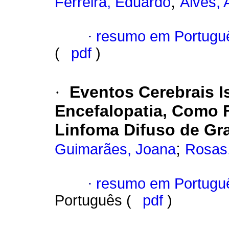
;
Ferreira, Eduardo
Alves, 
·
resumo em Portugu
(
pdf
)
·
Eventos Cerebrais 
Encefalopatia, Como 
Linfoma Difuso de Gr
;
Guimarães, Joana
Rosas,
·
resumo em Portugu
Português (
pdf
)