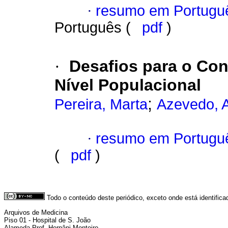
·
resumo em Portugu
Português (
pdf
)
·
Desafios para o Cont
Nível Populacional
;
Pereira, Marta
Azevedo, 
·
resumo em Portugu
(
pdf
)
Todo o conteúdo deste periódico, exceto onde está identific
Arquivos de Medicina
Piso 01 - Hospital de S. João
Alameda Prof. Hernâni Monteiro