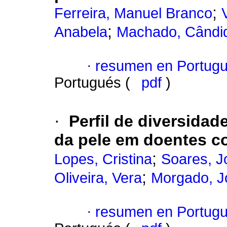
;
Ferreira, Manuel Branco
;
Anabela
Machado, Cândi
·
resumen en Portug
Portugués (
pdf
)
·
Perfil de diversida
da pele em doentes c
;
Lopes, Cristina
Soares, J
;
Oliveira, Vera
Morgado, J
·
resumen en Portug