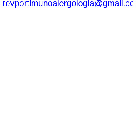
revportimunoalergologia@gmail.