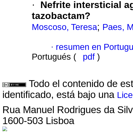
·
Nefrite intersticial 
tazobactam?
;
Moscoso, Teresa
Paes, M
·
resumen en Portug
Portugués (
pdf
)
Todo el contenido de es
identificado, está bajo una
Lic
Rua Manuel Rodrigues da Silva,
1600-503 Lisboa