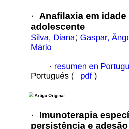
·
Anafilaxia em idade 
adolescente
;
Silva, Diana
Gaspar, Âng
Mário
·
resumen en Portug
Portugués (
pdf
)
Artigo Original
·
Imunoterapia espec
persistência e adesão