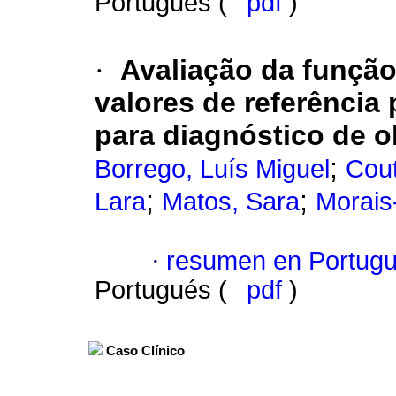
Portugués (
pdf
)
·
Avaliação da função 
valores de referência 
para diagnóstico de o
;
Borrego, Luís Miguel
Cout
;
;
Lara
Matos, Sara
Morais
·
resumen en Portug
Portugués (
pdf
)
Caso Clínico