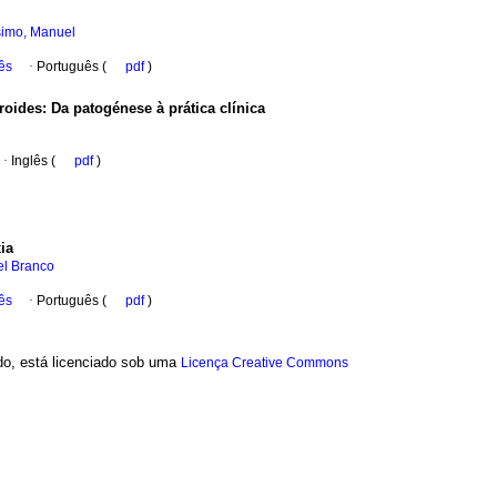
simo, Manuel
ês
·
Português (
pdf
)
eroides
:
Da patogénese à prática clínica
·
Inglês (
pdf
)
ia
el Branco
ês
·
Português (
pdf
)
ado, está licenciado sob uma
Licença Creative Commons