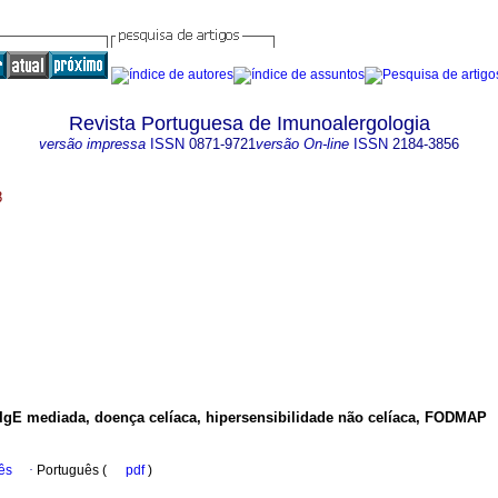
Revista Portuguesa de Imunoalergologia
versão impressa
ISSN
0871-9721
versão On-line
ISSN
2184-3856
8
 IgE mediada, doença celíaca, hipersensibilidade não celíaca, FODMAP
ês
·
Português (
pdf
)