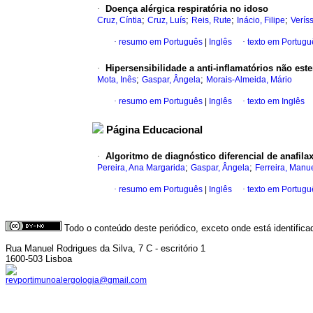
·
Doença alérgica respiratória no idoso
;
;
;
;
Cruz, Cíntia
Cruz, Luís
Reis, Rute
Inácio, Filipe
Verís
·
resumo em Português
|
Inglês
·
texto em Portugu
·
Hipersensibilidade a anti-inflamatórios não est
;
;
Mota, Inês
Gaspar, Ângela
Morais-Almeida, Mário
·
resumo em Português
|
Inglês
·
texto em Inglês
Página Educacional
·
Algoritmo de diagnóstico diferencial de anafilax
;
;
Pereira, Ana Margarida
Gaspar, Ângela
Ferreira, Manu
·
resumo em Português
|
Inglês
·
texto em Portugu
Todo o conteúdo deste periódico, exceto onde está identific
Rua Manuel Rodrigues da Silva, 7 C - escritório 1
1600-503 Lisboa
revportimunoalergologia@gmail.com