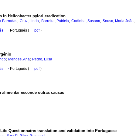
 in Helicobacter pylori eradication
;
;
;
;
;
a Barradas
Cruz, Linda
Barreira, Patrícia
Cadinha, Susana
Sousa, Maria João
ês
·
Português (
pdf
)
rgénio
;
;
ando
Mendes, Ana
Pedro, Elisa
ês
·
Português (
pdf
)
a alimentar esconde outras causas
fe Questionnaire: translation and validation into Portuguese
;
lva, Sara P
Silva, Susana L