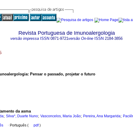
Revista Portuguesa de Imunoalergologia
versão impressa
ISSN
0871-9721
versão On-line
ISSN
2184-3856
5
unoalergologia: Pensar o passado, projetar o futuro
ratamento da asma
;
;
;
;
ida
Silva*, Duarte Nuno
Vasconcelos, Maria João
Pereira, Ana Margarida
Paciên
ês
·
Português (
pdf
)