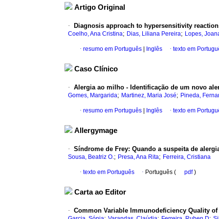
Artigo Original
·
Diagnosis approach to hypersensitivity reactions
;
;
Coelho, Ana Cristina
Dias, Liliana Pereira
Lopes, Joan
·
resumo em Português
|
Inglês
·
texto em Portugu
Caso Clínico
·
Alergia ao milho - Identificação de um novo ale
;
;
Gomes, Margarida
Martinez, Maria José
Pineda, Fern
·
resumo em Português
|
Inglês
·
texto em Portugu
Allergymage
·
Síndrome de Frey: Quando a suspeita de alergi
;
;
Sousa, Beatriz O.
Presa, Ana Rita
Ferreira, Cristiana
·
texto em Português
·
Português (
pdf
)
Carta ao Editor
·
Common Variable Immunodeficiency Quality of Li
;
;
;
Garcia, Sónia
Varandas, Claúdia
Ferreira, Ruben D
Si