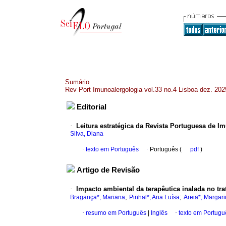
Sumário
Rev Port Imunoalergologia vol.33 no.4 Lisboa dez. 202
Editorial
·
Leitura estratégica da Revista Portuguesa de Im
Silva, Diana
·
texto em Português
·
Português (
pdf
)
Artigo de Revisão
·
Impacto ambiental da terapêutica inalada no t
;
;
Bragança*, Mariana
Pinhal*, Ana Luísa
Areia*, Margar
·
resumo em Português
|
Inglês
·
texto em Portugu