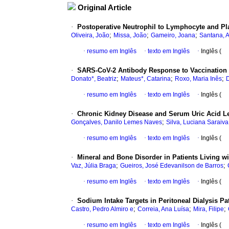
Original Article
·
Postoperative Neutrophil to Lymphocyte and Pla
;
;
;
Oliveira, João
Missa, João
Gameiro, Joana
Santana, A
·
resumo em Inglês
·
texto em Inglês
·
Inglês (
·
SARS-CoV-2 Antibody Response to Vaccination in
;
;
;
Donato*, Beatriz
Mateus*, Catarina
Roxo, Maria Inês
D
·
resumo em Inglês
·
texto em Inglês
·
Inglês (
·
Chronic Kidney Disease and Serum Uric Acid Lev
;
Gonçalves, Danilo Lemes Naves
Silva, Luciana Saraiva
·
resumo em Inglês
·
texto em Inglês
·
Inglês (
·
Mineral and Bone Disorder in Patients Living w
;
;
Vaz, Júlia Braga
Gueiros, José Edevanilson de Barros
·
resumo em Inglês
·
texto em Inglês
·
Inglês (
·
Sodium Intake Targets in Peritoneal Dialysis Pat
;
;
;
Castro, Pedro Almiro e
Correia, Ana Luísa
Mira, Filipe
·
resumo em Inglês
·
texto em Inglês
·
Inglês (