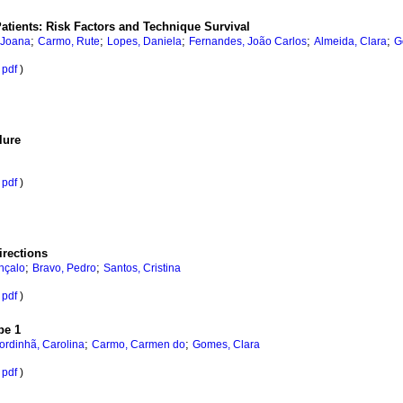
atients: Risk Factors and Technique Survival
;
;
;
;
;
 Joana
Carmo, Rute
Lopes, Daniela
Fernandes, João Carlos
Almeida, Clara
G
pdf
)
lure
pdf
)
irections
;
;
nçalo
Bravo, Pedro
Santos, Cristina
pdf
)
pe 1
;
;
ordinhã, Carolina
Carmo, Carmen do
Gomes, Clara
pdf
)