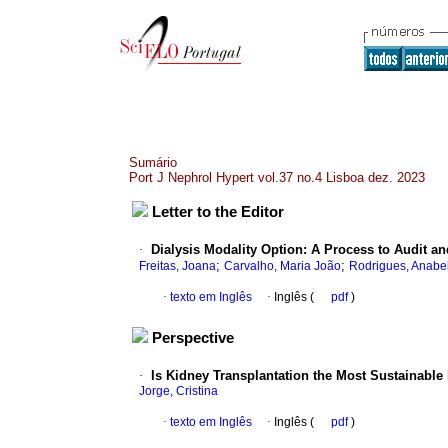
Sumário
Port J Nephrol Hypert vol.37 no.4 Lisboa dez. 2023
Letter to the Editor
·
Dialysis Modality Option: A Process to Audit a
;
;
Freitas, Joana
Carvalho, Maria João
Rodrigues, Anabe
·
texto em Inglês
·
Inglês (
pdf
)
Perspective
·
Is Kidney Transplantation the Most Sustainable
Jorge, Cristina
·
texto em Inglês
·
Inglês (
pdf
)