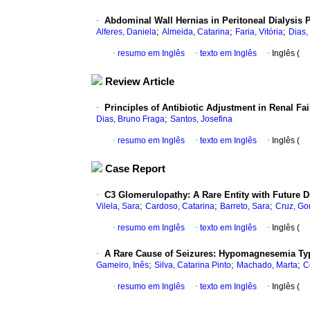
·
Abdominal Wall Hernias in Peritoneal Dialysis P
;
;
;
Alferes, Daniela
Almeida, Catarina
Faria, Vitória
Dias,
·
resumo em Inglês
·
texto em Inglês
·
Inglês (
Review Article
·
Principles of Antibiotic Adjustment in Renal Fai
;
Dias, Bruno Fraga
Santos, Josefina
·
resumo em Inglês
·
texto em Inglês
·
Inglês (
Case Report
·
C3 Glomerulopathy: A Rare Entity with Future D
;
;
;
Vilela, Sara
Cardoso, Catarina
Barreto, Sara
Cruz, Go
·
resumo em Inglês
·
texto em Inglês
·
Inglês (
·
A Rare Cause of Seizures: Hypomagnesemia Ty
;
;
;
Gameiro, Inês
Silva, Catarina Pinto
Machado, Marta
C
·
resumo em Inglês
·
texto em Inglês
·
Inglês (