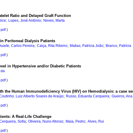
telet Ratio and Delayed Graft Function
;
;
lice
Lopes, José António
Neves, Marta
pdf
)
 Peritoneal Dialysis Patients
;
;
;
uarte, Carlos Pereira
Calça, Rita Ribeiro
Matias, Patrícia João
Branco, Patrícia
pdf
)
el in Hypertensive and/or Diabetic Patients
 da
pdf
)
ith the Human Immunodeficiency Virus (HIV) on Hemodialysis: a case se
;
;
Coutinho, Luiz Alberto Soares de Araújo
Russo, Eduarda Cerqueira
Gueiros, Ana
pdf
)
ients: A Real-Life Challenge
;
;
;
Cerqueira, Sofia
Oliveira, Nuno Afonso
Maia, Pedro
Alves, Rui
pdf
)