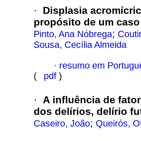
·
Displasia acromícric
propósito de um caso 
;
Pinto, Ana Nóbrega
Couti
Sousa, Cecília Almeida
·
resumo em Portugu
(
pdf
)
·
A influência de fat
dos delírios, delírio f
;
Caseiro, João
Queirós, Ot