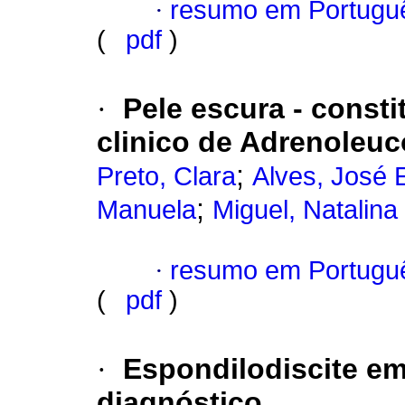
·
resumo em Portugu
(
pdf
)
·
Pele escura - consti
clinico de Adrenoleuco
;
Preto, Clara
Alves, José 
;
Manuela
Miguel, Natalina
·
resumo em Portugu
(
pdf
)
·
Espondilodiscite em
diagnóstico