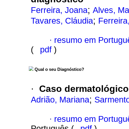
;
Ferreira, Joana
Alves, Ma
;
Tavares, Cláudia
Ferreira
·
resumo em Portugu
(
pdf
)
Qual o seu Diagnóstico?
·
Caso dermatológico
;
Adrião, Mariana
Sarmento
·
resumo em Portugu
Português (
pdf
)