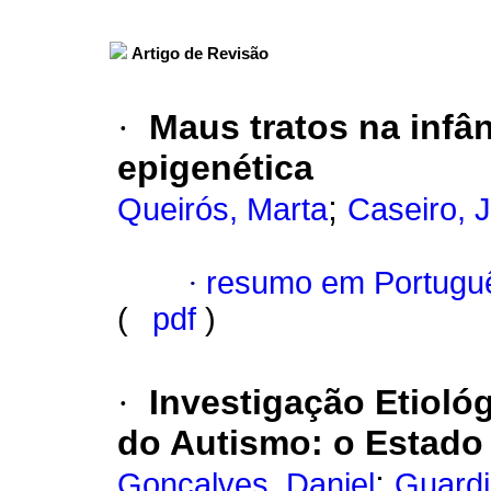
Artigo de Revisão
·
Maus tratos na infâ
epigenética
;
Queirós, Marta
Caseiro, 
·
resumo em Portugu
(
pdf
)
·
Investigação Etioló
do Autismo
:
o Estado 
;
Gonçalves, Daniel
Guardi