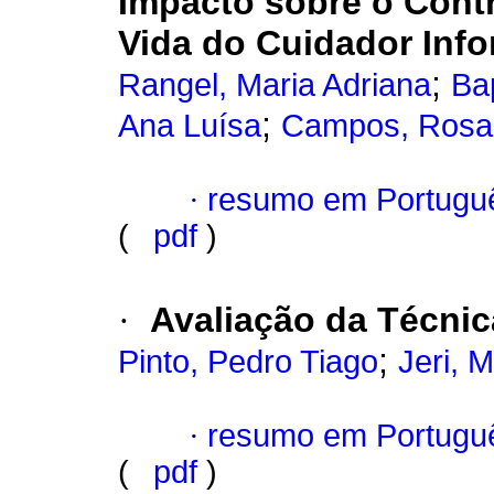
Impacto sobre o Cont
Vida do Cuidador Info
;
Rangel, Maria Adriana
Bap
;
Ana Luísa
Campos, Rosa
·
resumo em Portugu
(
pdf
)
·
Avaliação da Técnica
;
Pinto, Pedro Tiago
Jeri, M
·
resumo em Portugu
(
pdf
)