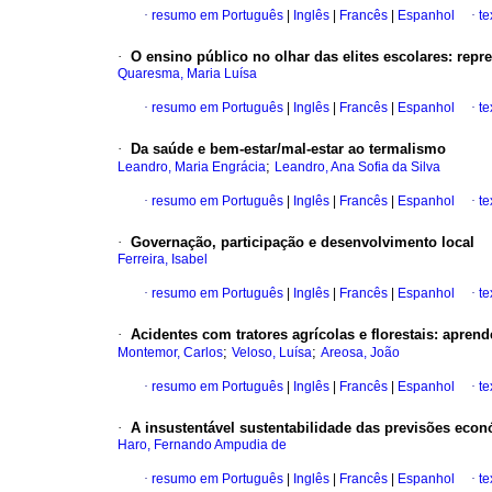
·
resumo em Português
|
Inglês
|
Francês
|
Espanhol
·
te
·
O ensino público no olhar das elites escolares
:
repr
Quaresma, Maria Luísa
·
resumo em Português
|
Inglês
|
Francês
|
Espanhol
·
te
·
Da saúde e bem-estar/mal-estar ao termalismo
;
Leandro, Maria Engrácia
Leandro, Ana Sofia da Silva
·
resumo em Português
|
Inglês
|
Francês
|
Espanhol
·
te
·
Governação, participação e desenvolvimento local
Ferreira, Isabel
·
resumo em Português
|
Inglês
|
Francês
|
Espanhol
·
te
·
Acidentes com tratores agrícolas e florestais
:
aprende
;
;
Montemor, Carlos
Veloso, Luísa
Areosa, João
·
resumo em Português
|
Inglês
|
Francês
|
Espanhol
·
te
·
A insustentável sustentabilidade das previsões eco
Haro, Fernando Ampudia de
·
resumo em Português
|
Inglês
|
Francês
|
Espanhol
·
te