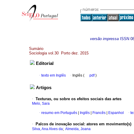
versão impressa
ISSN
0
Sumário
Sociologia vol.30 Porto dez. 2015
Editorial
·
texto em Inglês
·
Inglês (
pdf
)
Artigos
·
Texturas, ou sobre os efeitos sociais das artes
Melo, Sara
·
resumo em Português
|
Inglês
|
Francês
|
Espanhol
·
te
·
Palcos de inovação social
:
atores em movimento(s)
;
Silva, Ana Alves da
Almeida, Joana