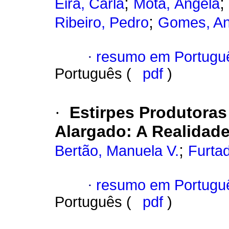
;
;
Eira, Carla
Mota, Ângela
;
Ribeiro, Pedro
Gomes, A
·
resumo em Portugu
Português (
pdf
)
·
Estirpes Produtora
Alargado
:
A Realidade
;
Bertão, Manuela V.
Furtad
·
resumo em Portugu
Português (
pdf
)