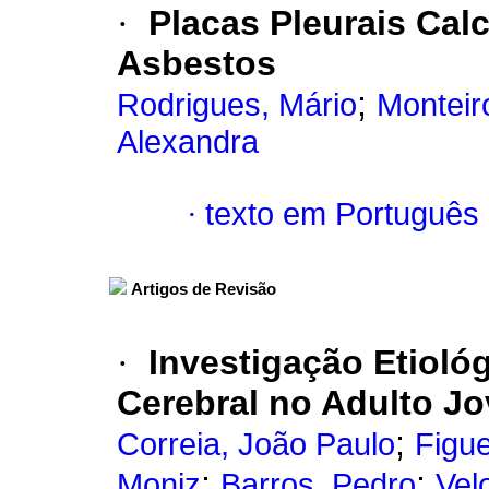
·
Placas Pleurais Cal
Asbestos
;
Rodrigues, Mário
Monteir
Alexandra
·
texto em Português
Artigos de Revisão
·
Investigação Etioló
Cerebral no Adulto J
;
Correia, João Paulo
Figue
;
;
Moniz
Barros, Pedro
Vel