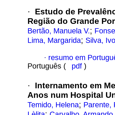
·
Estudo de Prevalên
Região do Grande Por
;
Bertão, Manuela V.
Fonse
;
Lima, Margarida
Silva, Iv
·
resumo em Portugu
Português (
pdf
)
·
Internamento em Med
Anos num Hospital Uni
;
Temido, Helena
Parente, 
;
Lèlita
Carvalho, Armando