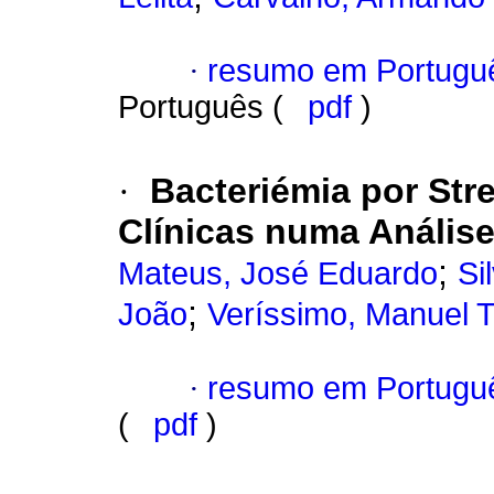
·
resumo em Portugu
Português (
pdf
)
·
Bacteriémia por Str
Clínicas numa Análise
;
Mateus, José Eduardo
Si
;
João
Veríssimo, Manuel T
·
resumo em Portugu
(
pdf
)