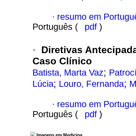
·
resumo em Portugu
Português (
pdf
)
·
Diretivas Antecipad
Caso Clínico
;
Batista, Marta Vaz
Patrocí
;
;
Lúcia
Louro, Fernanda
M
·
resumo em Portugu
Português (
pdf
)
Imagens em Medicina