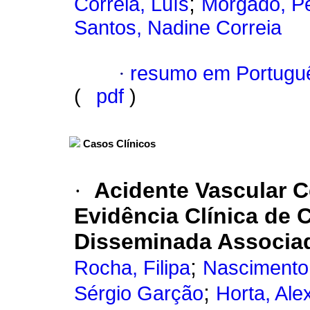
;
Correia, Luís
Morgado, P
Santos, Nadine Correia
·
resumo em Portugu
(
pdf
)
Casos Clínicos
·
Acidente Vascular C
Evidência Clínica de 
Disseminada Associad
;
Rocha, Filipa
Nascimento
;
Sérgio Garção
Horta, Al