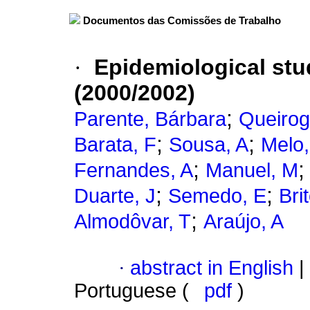
Documentos das Comissões de Trabalho
·
Epidemiological stu
(2000/2002)
;
Parente, Bárbara
Queirog
;
;
Barata, F
Sousa, A
Melo
;
Fernandes, A
Manuel, M
;
;
Duarte, J
Semedo, E
Bri
;
Almodôvar, T
Araújo, A
·
abstract in English
|
Portuguese (
pdf
)