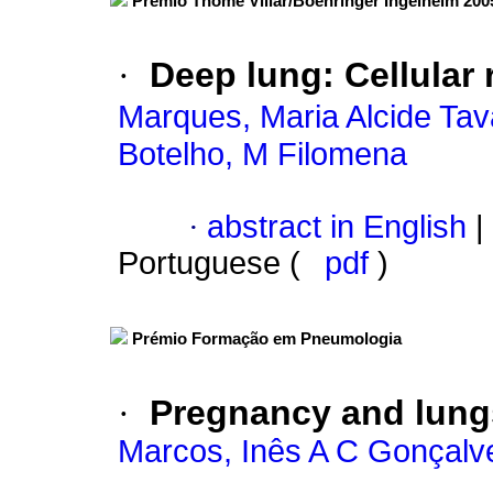
Prémio Thomé Villar/Boehringer Ingelheim 200
·
Deep lung
:
Cellular 
Marques, Maria Alcide Tav
Botelho, M Filomena
·
abstract in English
|
Portuguese (
pdf
)
Prémio Formação em Pneumologia
·
Pregnancy and lung
Marcos, Inês A C Gonçalv