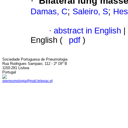
·
Bilateral lung mass
;
;
Damas, C
Saleiro, S
Hes
·
abstract in English
|
English (
pdf
)
Sociedade Portuguesa de Pneumologia
Rua Rodrigues Sampaio, 112 - 2º Dtº B
1150-281 Lisboa
Portugal
sppneumologia@mail.telepac.pt