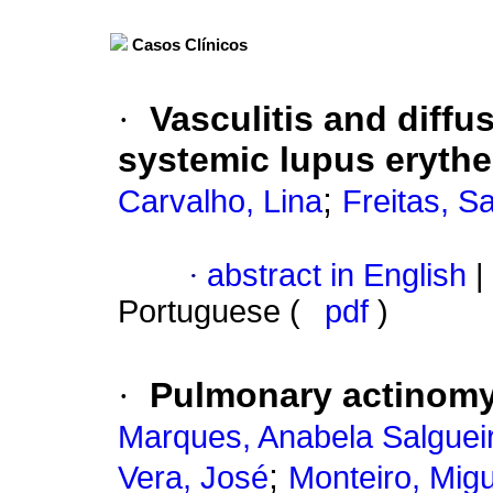
Casos Clínicos
·
Vasculitis and diffus
systemic lupus eryth
;
Carvalho, Lina
Freitas, S
·
abstract in English
|
Portuguese (
pdf
)
·
Pulmonary actinom
Marques, Anabela Salguei
;
Vera, José
Monteiro, Migu