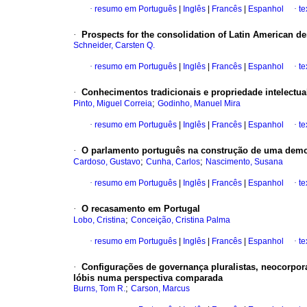
·
resumo em Português
|
Inglês
|
Francês
|
Espanhol
·
te
·
Prospects for the consolidation of Latin American d
Schneider, Carsten Q.
·
resumo em Português
|
Inglês
|
Francês
|
Espanhol
·
te
·
Conhecimentos tradicionais e propriedade intelectua
;
Pinto, Miguel Correia
Godinho, Manuel Mira
·
resumo em Português
|
Inglês
|
Francês
|
Espanhol
·
te
·
O parlamento português na construção de uma democ
;
;
Cardoso, Gustavo
Cunha, Carlos
Nascimento, Susana
·
resumo em Português
|
Inglês
|
Francês
|
Espanhol
·
te
·
O recasamento em Portugal
;
Lobo, Cristina
Conceição, Cristina Palma
·
resumo em Português
|
Inglês
|
Francês
|
Espanhol
·
te
·
Configurações de governança pluralistas, neocorpor
lóbis numa perspectiva comparada
;
Burns, Tom R.
Carson, Marcus