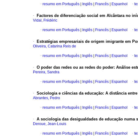
·
resumo em Português
|
Inglês
|
Francês
|
Espanhol
·
te
·
Factores de diferenciação social em Alcântara no in
Vidal, Frédéric
·
resumo em Português
|
Inglês
|
Francês
|
Espanhol
·
te
·
Estratégias empresariais de origem imigrante em Po
Oliveira, Catarina Reis de
·
resumo em Português
|
Inglês
|
Francês
|
Espanhol
·
te
·
O poder das redes ou as redes do poder
:
Análise es
Pereira, Sandra
·
resumo em Português
|
Inglês
|
Francês
|
Espanhol
·
te
·
Sociologia e ciências da educação
:
A distância entr
Abrantes, Pedro
·
resumo em Português
|
Inglês
|
Francês
|
Espanhol
·
te
·
A sociologia das desigualdades de educação numa s
Deroue, Jean-Louis
·
resumo em Português
|
Inglês
|
Francês
|
Espanhol
·
te