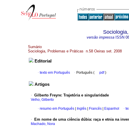
Sociologia
versão impressa
ISSN
0
Sumário
Sociologia, Problemas e Práticas n.58 Oeiras set. 2008
Editorial
·
texto em Português
·
Português (
pdf
)
Artigos
·
Gilberto Freyre
:
Trajetória e singularidade
Velho, Gilberto
·
resumo em Português
|
Inglês
|
Francês
|
Espanhol
·
te
·
Em nome de uma ciência dúbia
:
raça e etnia na inv
Machado, Nora