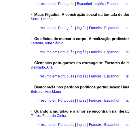
·
resumo em Português
|
Espanhol
|
Inglês
|
Francês
·
te
·
Maus Fígados
:
A construção social da tomada de de
Serra, Helena
·
resumo em Português
|
Inglês
|
Francês
|
Espanhol
·
te
·
Os ofícios de marcar o corpo
:
A realização profissio
Ferreira, Vítor Sérgio
·
resumo em Português
|
Inglês
|
Francês
|
Espanhol
·
te
·
Cientistas portugueses no estrangeiro
:
Factores de m
Delicado, Ana
·
resumo em Português
|
Inglês
|
Francês
|
Espanhol
·
te
·
Democracia nos partidos politícos portugueses
:
Uma 
Belchior, Ana Maria
·
resumo em Português
|
Inglês
|
Francês
|
Espanhol
·
te
·
Quando a multidão e o amor se encontram na literat
Torres, Eduardo Cintra
·
resumo em Português
|
Inglês
|
Francês
|
Espanhol
·
te