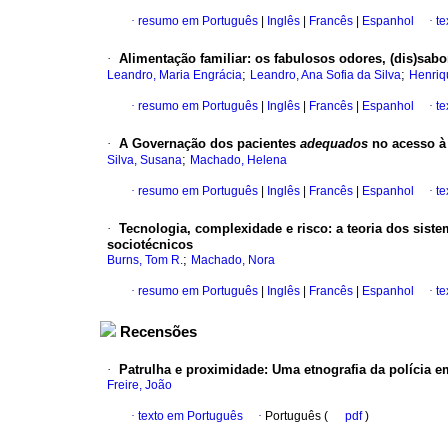
·
resumo em Português
|
Inglês
|
Francês
|
Espanhol
·
te
·
Alimentação familiar
:
os fabulosos odores, (dis)sabo
;
;
Leandro, Maria Engrácia
Leandro, Ana Sofia da Silva
Henriq
·
resumo em Português
|
Inglês
|
Francês
|
Espanhol
·
te
·
A Governação dos pacientes
adequados
no acesso à
;
Silva, Susana
Machado, Helena
·
resumo em Português
|
Inglês
|
Francês
|
Espanhol
·
te
·
Tecnologia, complexidade e risco
:
a teoria dos sist
sociotécnicos
;
Burns, Tom R.
Machado, Nora
·
resumo em Português
|
Inglês
|
Francês
|
Espanhol
·
te
Recensões
·
Patrulha e proximidade
:
Uma etnografia da polícia e
Freire, João
·
texto em Português
·
Português (
pdf
)