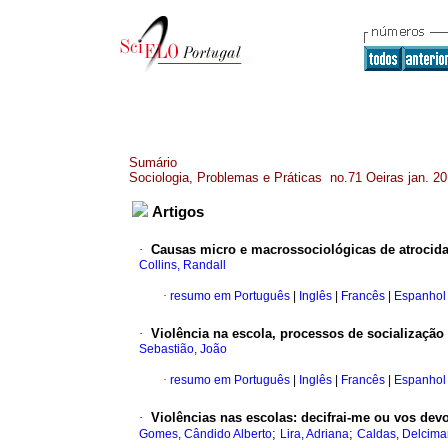
Sumário
Sociologia, Problemas e Práticas no.71 Oeiras jan. 2
Artigos
·
Causas micro e macrossociológicas de atrocida
Collins, Randall
·
resumo em Português
|
Inglês
|
Francês
|
Espanhol
·
Violência na escola, processos de socialização
Sebastião, João
·
resumo em Português
|
Inglês
|
Francês
|
Espanhol
·
Violências nas escolas
:
decifrai-me ou vos dev
;
;
Gomes, Cândido Alberto
Lira, Adriana
Caldas, Delcimar