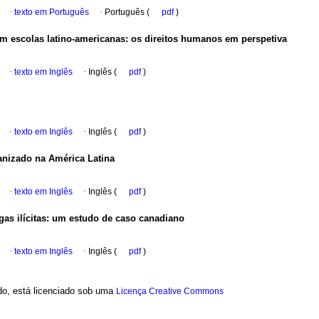
·
texto em Português
·
Português (
pdf
)
em escolas latino-americanas
:
os direitos humanos em perspetiva
·
texto em Inglês
·
Inglês (
pdf
)
·
texto em Inglês
·
Inglês (
pdf
)
anizado na América Latina
·
texto em Inglês
·
Inglês (
pdf
)
as ilícitas
:
um estudo de caso canadiano
·
texto em Inglês
·
Inglês (
pdf
)
ado, está licenciado sob uma
Licença Creative Commons