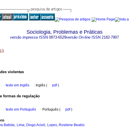
Sociologia, Problemas e Práticas
versão impressa
ISSN
0873-6529
versão On-line
ISSN
2182-7907
013
des violentas
·
texto em Inglês
·
Inglês (
pdf
)
 e formas de regulação
·
texto em Português
·
Português (
pdf
)
oro
;
;
a Batista
Lima, Diogo Acioli
Lopes, Rosilene Beatriz