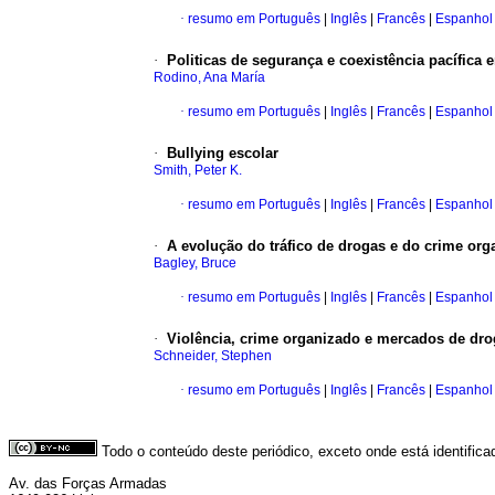
·
resumo em Português
|
Inglês
|
Francês
|
Espanhol
·
Politicas de segurança e coexistência pacífica 
Rodino, Ana María
·
resumo em Português
|
Inglês
|
Francês
|
Espanhol
·
Bullying escolar
Smith, Peter K.
·
resumo em Português
|
Inglês
|
Francês
|
Espanhol
·
A evolução do tráfico de drogas e do crime org
Bagley, Bruce
·
resumo em Português
|
Inglês
|
Francês
|
Espanhol
·
Violência, crime organizado e mercados de drog
Schneider, Stephen
·
resumo em Português
|
Inglês
|
Francês
|
Espanhol
Todo o conteúdo deste periódico, exceto onde está identific
Av. das Forças Armadas