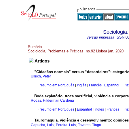
Sociologia
versão impressa
ISSN
0
Sumário
Sociologia, Problemas e Práticas no.92 Lisboa jan. 2020
Artigos
·
“Cidadãos normais” versus “desordeiros”
:
categori
Ullrich, Peter
·
resumo em Português
|
Inglês
|
Francês
|
Espanhol
·
te
·
Bode expiatório, troca sacrificial, violência e corpor
Rodas, Hilderman Cardona
·
resumo em Português
|
Espanhol
|
Inglês
|
Francês
·
te
·
Tauromaquia, violência e desenvolvimento
:
opiniões
;
;
Capucha, Luís
Pereira, Luís
Tavares, Tiago