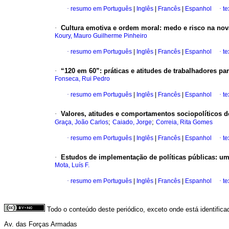
·
resumo em Português
|
Inglês
|
Francês
|
Espanhol
·
te
·
Cultura emotiva e ordem moral
:
medo e risco na nov
Koury, Mauro Guilherme Pinheiro
·
resumo em Português
|
Inglês
|
Francês
|
Espanhol
·
te
·
“120 em 60”
:
práticas e atitudes de trabalhadores 
Fonseca, Rui Pedro
·
resumo em Português
|
Inglês
|
Francês
|
Espanhol
·
te
·
Valores, atitudes e comportamentos sociopolíticos
;
;
Graça, João Carlos
Caiado, Jorge
Correia, Rita Gomes
·
resumo em Português
|
Inglês
|
Francês
|
Espanhol
·
te
·
Estudos de implementação de políticas públicas
:
uma
Mota, Luís F.
·
resumo em Português
|
Inglês
|
Francês
|
Espanhol
·
te
Todo o conteúdo deste periódico, exceto onde está identific
Av. das Forças Armadas