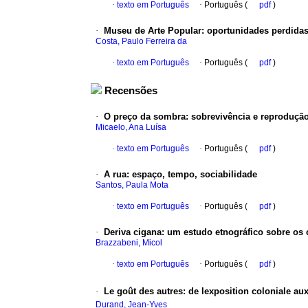
·
texto em Português
·
Português (
pdf
)
·
Museu de Arte Popular
:
oportunidades perdidas
Costa, Paulo Ferreira da
·
texto em Português
·
Português (
pdf
)
Recensões
·
O preço da sombra: sobrevivência e reprodução 
Micaelo, Ana Luísa
·
texto em Português
·
Português (
pdf
)
·
A rua
:
espaço, tempo, sociabilidade
Santos, Paula Mota
·
texto em Português
·
Português (
pdf
)
·
Deriva cigana
:
um estudo etnográfico sobre os 
Brazzabeni, Micol
·
texto em Português
·
Português (
pdf
)
·
Le goût des autres
:
de lexposition coloniale au
Durand, Jean-Yves