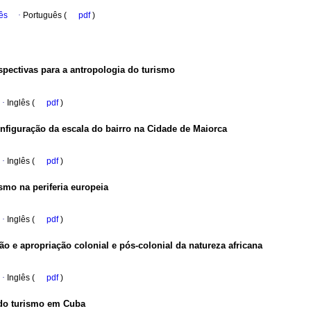
ês
·
Português (
pdf
)
spectivas para a antropologia do turismo
·
Inglês (
pdf
)
onfiguração da escala do bairro na Cidade de Maiorca
·
Inglês (
pdf
)
ismo na periferia europeia
·
Inglês (
pdf
)
ão e apropriação colonial e pós-colonial da natureza africana
·
Inglês (
pdf
)
 do turismo em Cuba