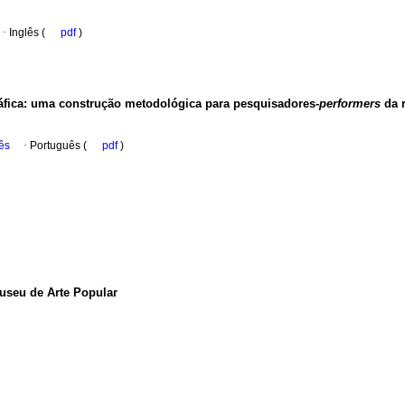
·
Inglês (
pdf
)
áfica
:
uma construção metodológica para pesquisadores-
performers
da r
ês
·
Português (
pdf
)
useu de Arte Popular