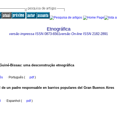
Etnográfica
versão impressa
ISSN
0873-6561
versão On-line
ISSN
2182-2891
 Guiné-Bissau
:
uma desconstrução etnográfica
ês
·
Português (
pdf
)
l de un padre responsable en barrios populares del Gran Buenos Aires
l
·
Espanhol (
pdf
)