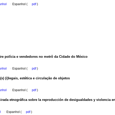
anhol
·
Espanhol (
pdf
)
entre polícia e vendedores no metrô da Cidade do México
anhol
·
Espanhol (
pdf
)
 (i)legais, estética e circulação de objetos
anhol
·
Espanhol (
pdf
)
rada etnográfica sobre la reproducción de desigualdades y violencia e
l
·
Espanhol (
pdf
)