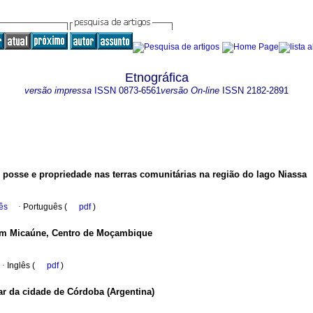
Etnográfica
versão impressa
ISSN
0873-6561
versão On-line
ISSN
2182-2891
: posse e propriedade nas terras comunitárias na região do lago Niassa
ês
·
Português (
pdf
)
 em Micaúne, Centro de Moçambique
·
Inglês (
pdf
)
r da cidade de Córdoba (Argentina)