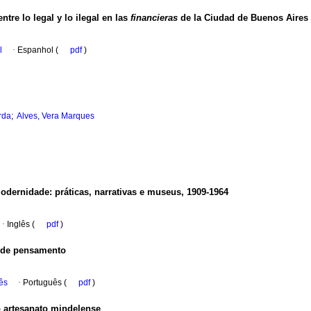
ntre lo legal y lo ilegal en las
financieras
de la Ciudad de Buenos Aires
l
·
Espanhol (
pdf
)
;
rda
Alves, Vera Marques
dernidade: práticas, narrativas e museus, 1909-1964
·
Inglês (
pdf
)
es de pensamento
ês
·
Português (
pdf
)
o artesanato mindelense