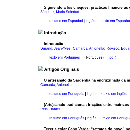
·
Siguiendo a los cheques: prácticas financieras e
Sánchez, María Soledad
·
resumo em Espanhol
|
Inglês
·
texto em Espanho
Introdução
·
Introdução
;
;
Durand, Jean-Yves
Camarda, Antonella
Rovisco, Edua
·
texto em Português
·
Português (
pdf
)
Artigos Originais
·
O artesanato da Sardenha na encruzilhada da mo
Camarda, Antonella
·
resumo em Português
|
Inglês
·
texto em Inglês
·
(Arte)sanato tradicional: fricções entre matriz
Reis, Daniel
·
resumo em Português
|
Inglês
·
texto em Portugu
·
Tecer e colar Cabo Verde: “retratos do povo” n