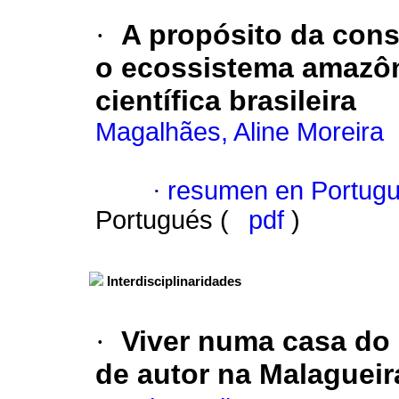
·
A propósito da con
o ecossistema amazôni
científica brasileira
Magalhães, Aline Moreira
·
resumen en Portug
Portugués (
pdf
)
Interdisciplinaridades
·
Viver numa casa do S
de autor na Malagueir