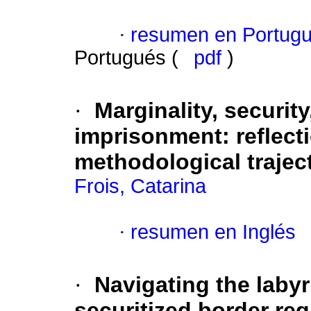
·
resumen en Portug
Portugués (
pdf
)
·
Marginality, security
imprisonment: reflecti
methodological trajec
Frois, Catarina
·
resumen en Inglés
·
Navigating the labyr
securitized border reg