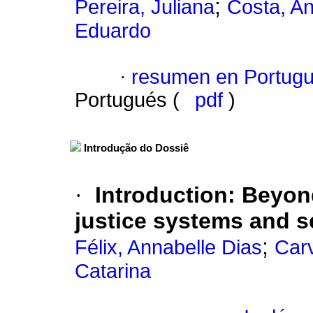
;
Pereira, Juliana
Costa, An
Eduardo
·
resumen en Portug
Portugués (
pdf
)
Introdução do Dossiê
·
Introduction: Beyon
justice systems and s
;
Félix, Annabelle Dias
Carv
Catarina