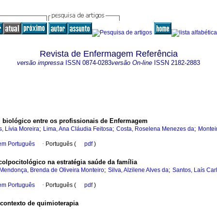
Revista de Enfermagem Referência
versão impressa
ISSN
0874-0283
versão On-line
ISSN
2182-2883
l biológico entre os profissionais de Enfermagem
;
;
;
s, Lívia Moreira
Lima, Ana Cláudia Feitosa
Costa, Roselena Menezes da
Monteir
 em Português
·
Português (
pdf
)
lpocitológico na estratégia saúde da família
;
;
Mendonça, Brenda de Oliveira Monteiro
Silva, Alzilene Alves da
Santos, Laís Car
 em Português
·
Português (
pdf
)
contexto de quimioterapia