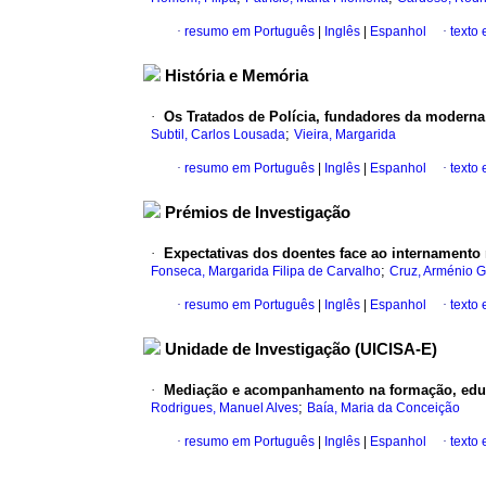
·
resumo em Português
|
Inglês
|
Espanhol
·
texto
História e Memória
·
Os Tratados de Polícia, fundadores da moderna
;
Subtil, Carlos Lousada
Vieira, Margarida
·
resumo em Português
|
Inglês
|
Espanhol
·
texto
Prémios de Investigação
·
Expectativas dos doentes face ao internamento
;
Fonseca, Margarida Filipa de Carvalho
Cruz, Arménio 
·
resumo em Português
|
Inglês
|
Espanhol
·
texto
Unidade de Investigação (UICISA-E)
·
Mediação e acompanhamento na formação, educ
;
Rodrigues, Manuel Alves
Baía, Maria da Conceição
·
resumo em Português
|
Inglês
|
Espanhol
·
texto