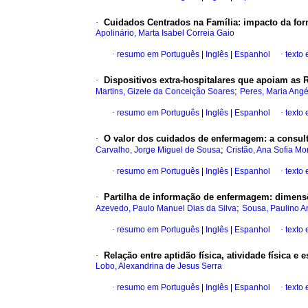
·
Cuidados Centrados na Família
:
impacto da for
Apolinário, Marta Isabel Correia Gaio
·
resumo em Português
|
Inglês
|
Espanhol
·
texto
·
Dispositivos extra-hospitalares que apoiam as 
;
Martins, Gizele da Conceição Soares
Peres, Maria Angé
·
resumo em Português
|
Inglês
|
Espanhol
·
texto
·
O valor dos cuidados de enfermagem
:
a consul
;
Carvalho, Jorge Miguel de Sousa
Cristão, Ana Sofia Mo
·
resumo em Português
|
Inglês
|
Espanhol
·
texto
·
Partilha de informação de enfermagem
:
dimensõ
;
Azevedo, Paulo Manuel Dias da Silva
Sousa, Paulino Ar
·
resumo em Português
|
Inglês
|
Espanhol
·
texto
·
Relação entre aptidão física, atividade física e 
Lobo, Alexandrina de Jesus Serra
·
resumo em Português
|
Inglês
|
Espanhol
·
texto