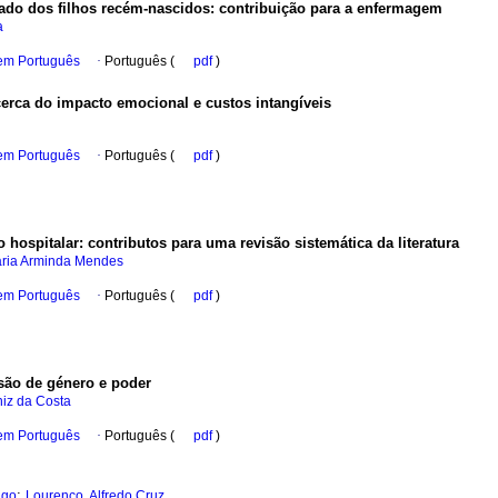
dado dos filhos recém-nascidos
:
contribuição para a enfermagem
a
 em Português
·
Português (
pdf
)
cerca do impacto emocional e custos intangíveis
 em Português
·
Português (
pdf
)
 hospitalar
:
contributos para uma revisão sistemática da literatura
aria Arminda Mendes
 em Português
·
Português (
pdf
)
ão de género e poder
niz da Costa
 em Português
·
Português (
pdf
)
;
igo
Lourenço, Alfredo Cruz