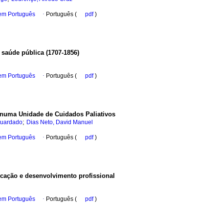
 em Português
·
Português (
pdf
)
 saúde pública (1707-1856)
 em Português
·
Português (
pdf
)
 numa Unidade de Cuidados Paliativos
;
Guardado
Dias Neto, David Manuel
 em Português
·
Português (
pdf
)
ação e desenvolvimento profissional
 em Português
·
Português (
pdf
)