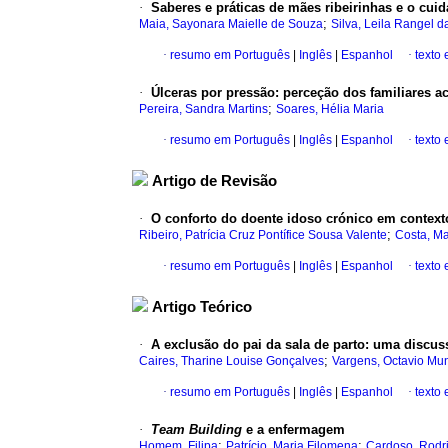
·
Saberes e práticas de mães ribeirinhas e o cui
;
Maia, Sayonara Maielle de Souza
Silva, Leila Rangel d
·
resumo em Português
|
Inglês
|
Espanhol
·
texto
·
Úlceras por pressão
:
perceção dos familiares a
;
Pereira, Sandra Martins
Soares, Hélia Maria
·
resumo em Português
|
Inglês
|
Espanhol
·
texto
Artigo de Revisão
·
O conforto do doente idoso crónico em contexto
;
Ribeiro, Patrícia Cruz Pontífice Sousa Valente
Costa, M
·
resumo em Português
|
Inglês
|
Espanhol
·
texto
Artigo Teórico
·
A exclusão do pai da sala de parto
:
uma discuss
;
Caires, Tharine Louise Gonçalves
Vargens, Octavio Mu
·
resumo em Português
|
Inglês
|
Espanhol
·
texto
·
Team Building
e a enfermagem
;
;
Homem, Filipa
Patrício, Maria Filomena
Cardoso, Rodr