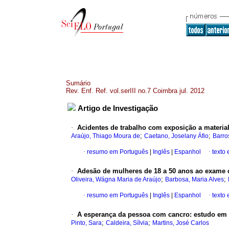
Sumário
Rev. Enf. Ref. vol.serIII no.7 Coimbra jul. 2012
Artigo de Investigação
·
Acidentes de trabalho com exposição a materia
;
;
Araújo, Thiago Moura de
Caetano, Joselany Áfio
Barro
·
resumo em Português
|
Inglês
|
Espanhol
·
texto
·
Adesão de mulheres de 18 a 50 anos ao exame co
;
;
Oliveira, Wágna Maria de Araújo
Barbosa, Maria Alves
·
resumo em Português
|
Inglês
|
Espanhol
·
texto
·
A esperança da pessoa com cancro
:
estudo em 
;
;
Pinto, Sara
Caldeira, Sílvia
Martins, José Carlos