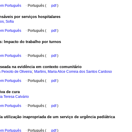
 em Português
·
Português (
pdf
)
sáveis por serviços hospitalares
s, Sofia
 em Português
·
Português (
pdf
)
s
:
Impacto do trabalho por turnos
 em Português
·
Português (
pdf
)
aseada na evidência em contexto comunitário
;
 Peixoto de Oliveira
Martins, Maria Alice Correia dos Santos Cardoso
 em Português
·
Português (
pdf
)
iva de cura
ia Teresa Calvário
 em Português
·
Português (
pdf
)
 utilização inapropriada de um serviço de urgência pediátrica
 em Português
·
Português (
pdf
)