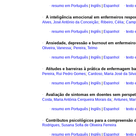
·
resumo em Português
|
Inglês
|
Espanhol
·
texto
·
A inteligência emocional em enfermeiros respon
;
;
Alves, José António da Conceição
Ribeiro, Célia
Campo
·
resumo em Português
|
Inglês
|
Espanhol
·
texto
·
Ansiedade, depressão e burnout em enfermeiro
;
Oliveira, Vanessa
Pereira, Telmo
·
resumo em Português
|
Inglês
|
Espanhol
·
texto
·
Atitudes e barreiras à prática de enfermagem b
;
Pereira, Rui Pedro Gomes
Cardoso, Maria José da Silva
·
resumo em Português
|
Inglês
|
Espanhol
·
texto
·
Avaliação de sintomas em doentes sem perspet
;
Costa, Maria Antónia Cerqueira Morais da
Antunes, Mar
·
resumo em Português
|
Inglês
|
Espanhol
·
texto
·
Contributos psicológicos para a compreensão da
Rodrigues, Susana Sofia de Oliveira Ferreira
·
resumo em Português
|
Inglês
|
Espanhol
·
texto