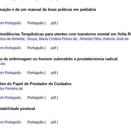
mação e de um manual de boas práticas em pediatria
 em Português
·
Português (
pdf
)
Residências Terapêuticas para utentes com transtorno mental em Volta R
;
;
lica de Almeida
Souza, Maria Cristina Fréres de
Almeida Filho, Antonio José de
 em Português
·
Português (
pdf
)
ta de enfermagem no homem submetido a prostatectomia radical
rais
 em Português
·
Português (
pdf
)
es do Papel de Prestador de Cuidados
tur Ferreira de
 em Português
·
Português (
pdf
)
estabilidade postural
 em Português
·
Português (
pdf
)