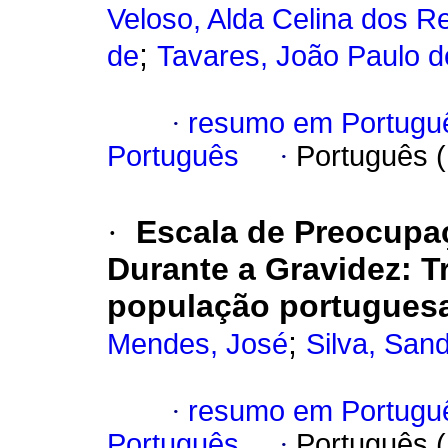
Veloso, Alda Celina dos Re
;
de
Tavares, João Paulo d
·
resumo em Portugu
Português
·
Português 
·
Escala de Preocupa
Durante a Gravidez: T
população portugues
;
Mendes, José
Silva, San
·
resumo em Portugu
Português
·
Português 