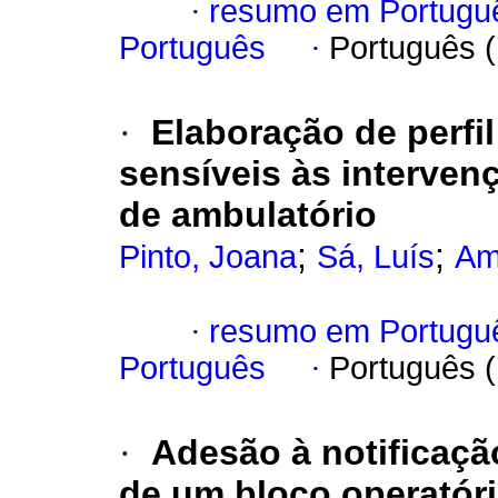
·
resumo em Portugu
Português
·
Português 
·
Elaboração de perfi
sensíveis às interve
de ambulatório
;
;
Pinto, Joana
Sá, Luís
Am
·
resumo em Portugu
Português
·
Português 
·
Adesão à notificaçã
de um bloco operatóri