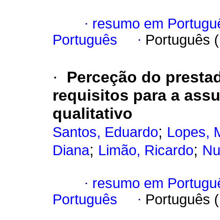
·
resumo em Portugu
Português
·
Português 
·
Perceção do presta
requisitos para a ass
qualitativo
;
Santos, Eduardo
Lopes, M
;
;
Diana
Limão, Ricardo
Nu
·
resumo em Portugu
Português
·
Português 